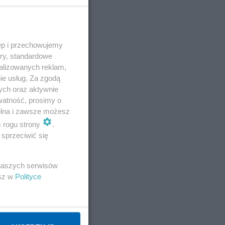
ęp i przechowujemy
ory, standardowe
alizowanych reklam,
ie usług. Za zgodą
ych oraz aktywnie
watność, prosimy o
wolna i zawsze możesz
m rogu strony
.
sprzeciwić się
 naszych serwisów
esz w
Polityce