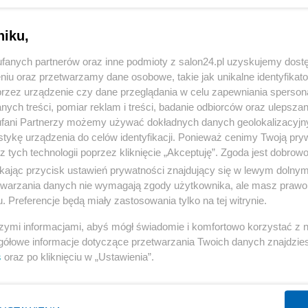
niku,
fanych partnerów oraz inne podmioty z salon24.pl uzyskujemy dost
niu oraz przetwarzamy dane osobowe, takie jak unikalne identyfikat
przez urządzenie czy dane przeglądania w celu zapewniania sperson
ych treści, pomiar reklam i treści, badanie odbiorców oraz ulepszan
fani Partnerzy możemy używać dokładnych danych geolokalizacyjn
tykę urządzenia do celów identyfikacji. Ponieważ cenimy Twoją pry
z tych technologii poprzez kliknięcie „Akceptuję”. Zgoda jest dobro
ikając przycisk ustawień prywatności znajdujący się w lewym dolny
etwarzania danych nie wymagają zgody użytkownika, ale masz prawo 
. Preferencje będą miały zastosowania tylko na tej witrynie.
szymi informacjami, abyś mógł świadomie i komfortowo korzystać z
gółowe informacje dotyczące przetwarzania Twoich danych znajdzi
s
oraz po kliknięciu w „Ustawienia”.