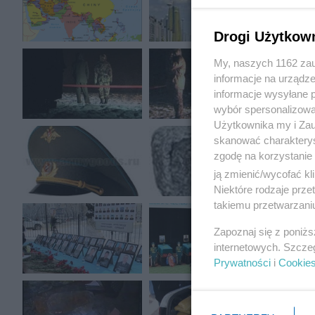
Drogi Użytkow
My, naszych 1162 zau
informacje na urządze
informacje wysyłane 
wybór spersonalizowan
Użytkownika my i Zau
skanować charakterys
zgodę na korzystanie 
ją zmienić/wycofać kl
Niektóre rodzaje prz
takiemu przetwarzaniu
Zapoznaj się z poniż
internetowych. Szcze
Prywatności
i
Cookie