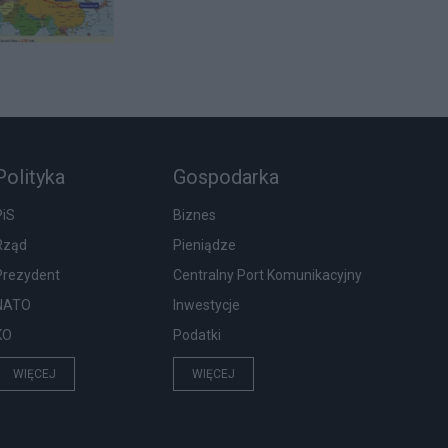
Polityka
Gospodarka
PiS
Biznes
Rząd
Pieniądze
Prezydent
Centralny Port Komunikacyjny
NATO
Inwestycje
KO
Podatki
WIĘCEJ
WIĘCEJ