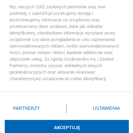
Sport
My, naszych 1162 zaufanych partnerów oraz inne
podmioty z salon24.pl uzyskujemy dostęp i
Społeczeństwo
przechowujemy informacje na urządzeniu oraz
przetwarzamy dane osobowe, takie jak unikalne
Kultura
identyfikatory, standardowe informacje wysyłane przez
urządzenie czy dane przeglądania w celu zapewniania
spersonalizowanych reklam, wybór spersonalizowanych
treści, pomiar reklam i treści, badanie odbiorców oraz
ulepszanie usług. Za zgodą Użytkownika my i Zaufani
X
Facebook
Instagram
Youtube
Partnerzy możemy używać dokładnych danych
geolokalizacyjnych oraz aktywnie skanować
charakterystykę urządzenia do celów identyfikacji.
Web Content Media sp. z o. o. © 2022
Ponieważ cenimy Twoją prywatność, prosimy o zgodę na
korzystanie z tych technologii poprzez kliknięcie
„Akceptuję”. Zgoda jest dobrowolna i zawsze możesz ją
Pomoc
O nas
Praca
Reklama
Kontakt
zmienić/wycofać klikając przycisk ustawień prywatności
PARTNERZY
USTAWIENIA
znajdujący się w lewym dolnym rogu strony
. Niektóre
rodzaje przetwarzania danych nie wymagają zgody
użytkownika, ale masz prawo sprzeciwić się takiemu
AKCEPTUJĘ
przetwarzaniu. Preferencje będą miały zastosowania tylko