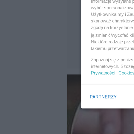
informacje wysyłane 
wybór spersonalizowan
Użytkownika my i Zau
skanować charakterys
zgodę na korzystanie 
ją zmienić/wycofać kl
Niektóre rodzaje prz
takiemu przetwarzaniu
Zapoznaj się z poniż
internetowych. Szcze
Prywatności
i
Cookie
PARTNERZY