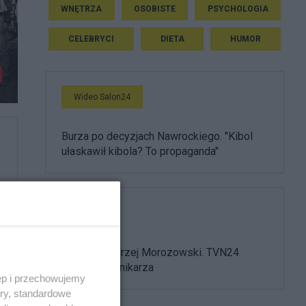
WNĘTRZA
OSOBISTE
PSYCHOLOGIA
CELEBRYCI
DIETA
HUMOR
Wideo Salon24
Burza po decyzjach Nawrockiego. "Kibol
ułaskawił kibola? To propaganda"
Media
Nie żyje Andrzej Morozowski. TVN24
żegna dziennikarza
ęp i przechowujemy
ory, standardowe