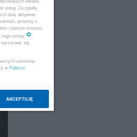
alizowanych reklam,
ie usług. Za zgodą
ych oraz aktywnie
watność, prosimy o
wolna i zawsze możesz
m rogu strony
.
sprzeciwić się
 naszych serwisów
esz w
Polityce
AKCEPTUJĘ