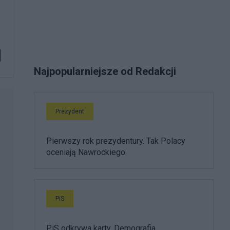
Najpopularniejsze od Redakcji
Prezydent
Pierwszy rok prezydentury. Tak Polacy
oceniają Nawrockiego
PiS
PiS odkrywa karty. Demografia,