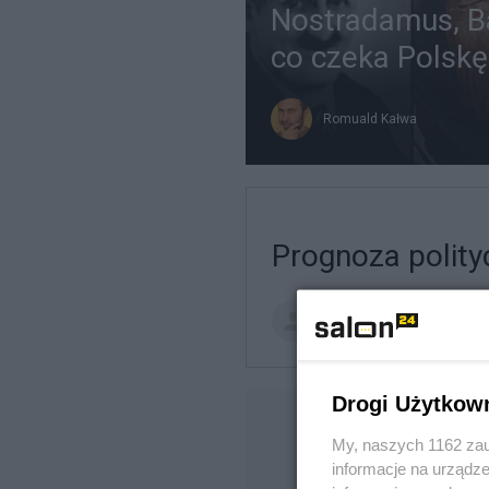
Nostradamus, Ba
co czeka Polskę
Romuald Kałwa
Prognoza polity
catrw
TE
Drogi Użytkow
My, naszych 1162 zau
informacje na urządze