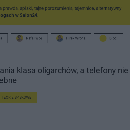
 prawda, spiski, tajne porozumienia, tajemnice, alternatywny
logach w Salon24
.
ja
Rafał Woś
Hirek Wrona
Blogi
nia klasa oligarchów, a telefony nie
zebne
TEORIE SPISKOWE