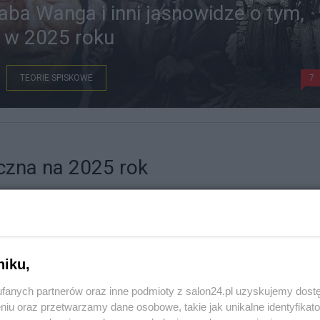
ba Wanga i inni jasnowidze o tym,
 w 2025 roku
TEORIE SPISKOWE
7
czna na 2025 rok
ORIE SPISKOWE
15
niku,
fanych partnerów oraz inne podmioty z salon24.pl uzyskujemy dost
niu oraz przetwarzamy dane osobowe, takie jak unikalne identyfikat