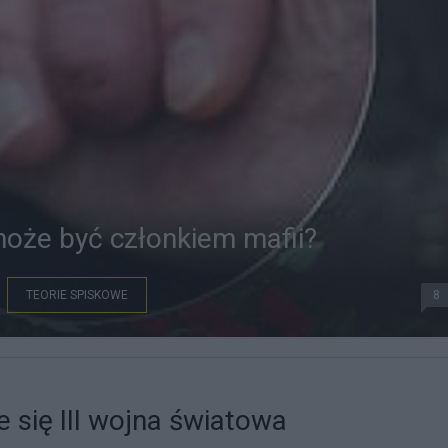
oże być członkiem mafii?
TEORIE SPISKOWE
8
e się III wojna światowa