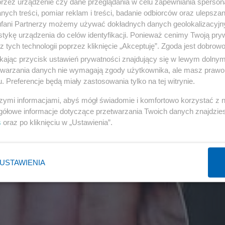
przez urządzenie czy dane przeglądania w celu zapewniania sperson
ych treści, pomiar reklam i treści, badanie odbiorców oraz ulepszan
fani Partnerzy możemy używać dokładnych danych geolokalizacyjn
tykę urządzenia do celów identyfikacji. Ponieważ cenimy Twoją pry
z tych technologii poprzez kliknięcie „Akceptuję”. Zgoda jest dobro
ikając przycisk ustawień prywatności znajdujący się w lewym dolny
etwarzania danych nie wymagają zgody użytkownika, ale masz prawo 
. Preferencje będą miały zastosowania tylko na tej witrynie.
szymi informacjami, abyś mógł świadomie i komfortowo korzystać z
gółowe informacje dotyczące przetwarzania Twoich danych znajdzi
s
oraz po kliknięciu w „Ustawienia”.
USTAWIENIA