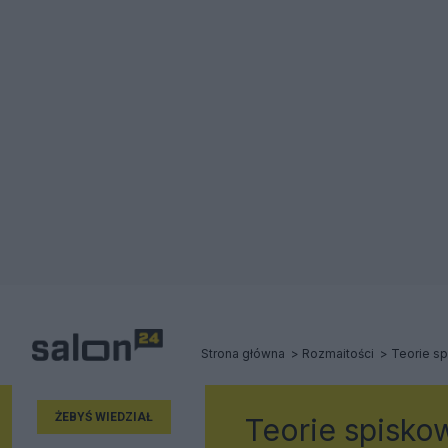
Strona główna
Rozmaitości
Teorie s
ŻEBYŚ WIEDZIAŁ
Teorie spisko