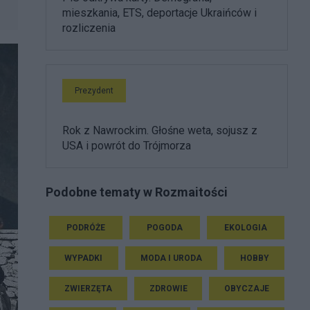
mieszkania, ETS, deportacje Ukraińców i
rozliczenia
Prezydent
Rok z Nawrockim. Głośne weta, sojusz z
USA i powrót do Trójmorza
Podobne tematy w Rozmaitości
PODRÓŻE
POGODA
EKOLOGIA
WYPADKI
MODA I URODA
HOBBY
ZWIERZĘTA
ZDROWIE
OBYCZAJE