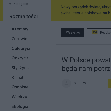
Kategorie
Nowy porządek świata, ukryta
świat - teorie spiskowe
na b
Rozmaitości
#Tematy
Wszystko
Redakc
Zdrowie
Celebryci
Odkrycia
W Polsce powsta
będą nam potr
Styl życia
Klimat
Osowa22
Osobiste
Wnętrza
Ekologia