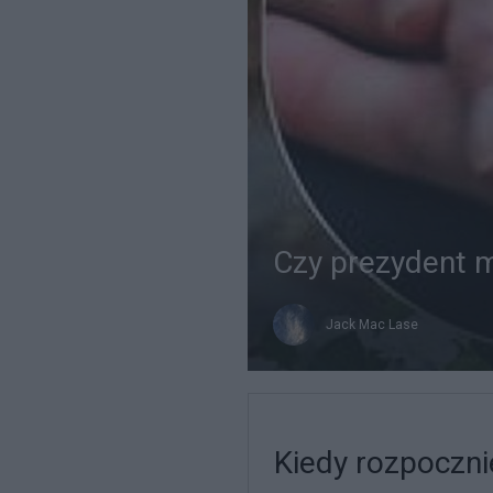
Czy prezydent m
Jack Mac Lase
Kiedy rozpoczni