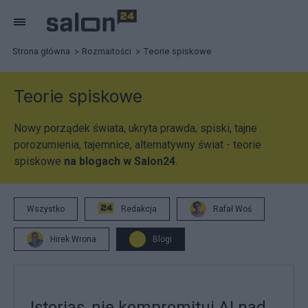
Strona główna
Rozmaitości
Teorie spiskowe
Teorie spiskowe
Nowy porządek świata, ukryta prawda, spiski, tajne
porozumienia, tajemnice, alternatywny świat - teorie
spiskowe
na blogach w Salon24
.
Wszystko
Redakcja
Rafał Woś
Hirek Wrona
Blogi
Istorias, nie kompromituj AI nad