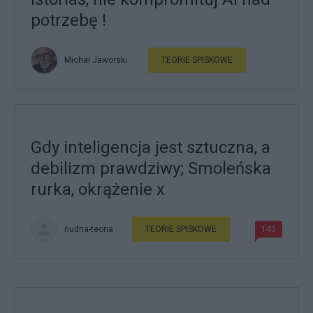
potrzebę !
Michał Jaworski
TEORIE SPISKOWE
Gdy inteligencja jest sztuczna, a
debilizm prawdziwy; Smoleńska
rurka, okrążenie x
nudna-teoria
TEORIE SPISKOWE
143