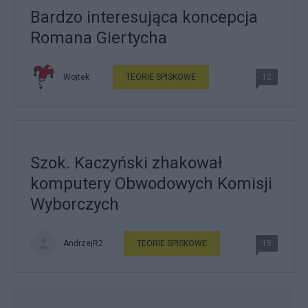
Bardzo interesująca koncepcja
Romana Giertycha
Wojtek
TEORIE SPISKOWE
12
Szok. Kaczyński zhakował
komputery Obwodowych Komisji
Wyborczych
AndrzejR2
TEORIE SPISKOWE
15