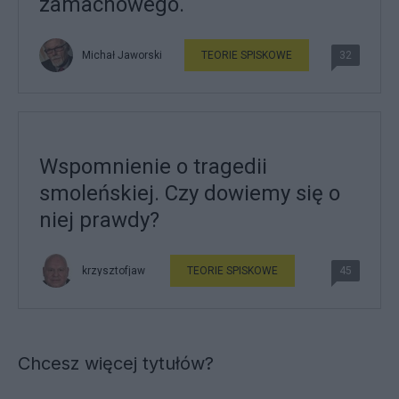
zamachowego.
Michał Jaworski
TEORIE SPISKOWE
32
Wspomnienie o tragedii
smoleńskiej. Czy dowiemy się o
niej prawdy?
krzysztofjaw
TEORIE SPISKOWE
45
Chcesz więcej tytułów?