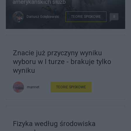
amerykańskich służb
Dariusz Gołębiewski
TEORIE SPISKOWE
8
Znacie już przyczyny wyniku
wyboru w I turze - brakuje tylko
wyniku
mannet
TEORIE SPISKOWE
Fizyka według środowiska