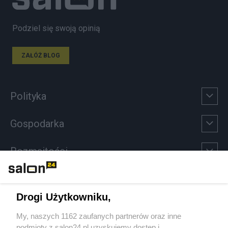
Podziel się swoją opinią
ZAŁÓŻ BLOG
Polityka
Gospodarka
Rozmaitości
Technologie
Drogi Użytkowniku,
Sport
My, naszych 1162 zaufanych partnerów oraz inne
podmioty z salon24.pl uzyskujemy dostęp i