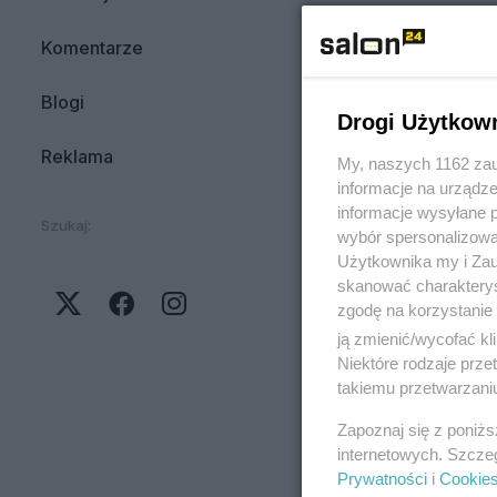
Komentarze
Blogi
Drogi Użytkow
Reklama
My, naszych 1162 zau
informacje na urządze
informacje wysyłane 
Szukaj:
wybór spersonalizowan
Użytkownika my i Zau
skanować charakterys
zgodę na korzystanie 
ją zmienić/wycofać kl
Niektóre rodzaje prz
takiemu przetwarzaniu
Zapoznaj się z poniż
internetowych. Szcze
Prywatności
i
Cookie