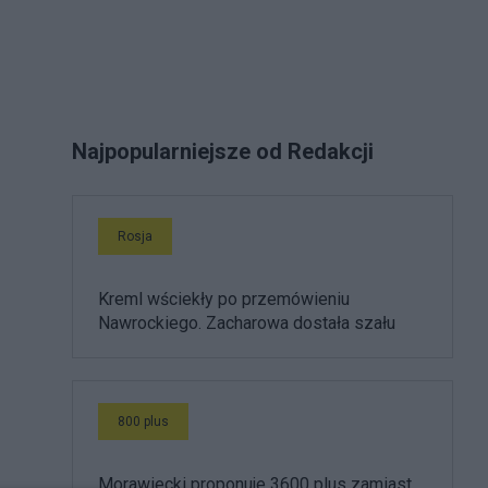
Najpopularniejsze od Redakcji
Rosja
Kreml wściekły po przemówieniu
Nawrockiego. Zacharowa dostała szału
800 plus
Morawiecki proponuje 3600 plus zamiast