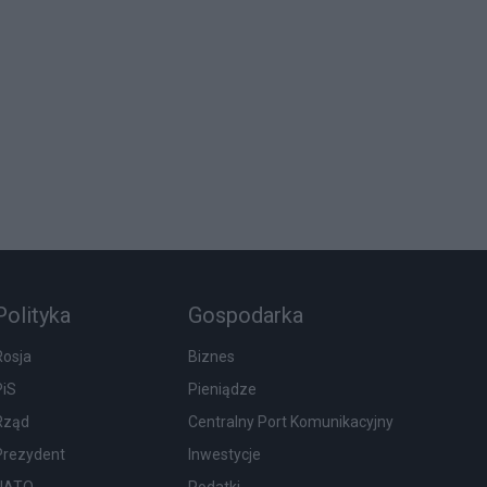
Polityka
Gospodarka
Rosja
Biznes
PiS
Pieniądze
Rząd
Centralny Port Komunikacyjny
Prezydent
Inwestycje
NATO
Podatki