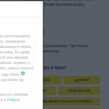
800 złotych. Środki dla rodzin byłyby
ogromne
Prezydent
ęp i przechowujemy
ory, standardowe
Pierwszy rok prezydentury. Tak Polacy
alizowanych reklam,
oceniają Nawrockiego
ie usług. Za zgodą
ych oraz aktywnie
watność, prosimy o
Podobne tematy w Sport
wolna i zawsze możesz
m rogu strony
.
sprzeciwić się
EKSTRAKLASA
ALPINIZM
KOLARSTWO
PIŁKA RĘCZNA
 naszych serwisów
esz w
Polityce
MISTRZOSTWA ŚWIATA 2026 W PIŁCE NOŻNEJ