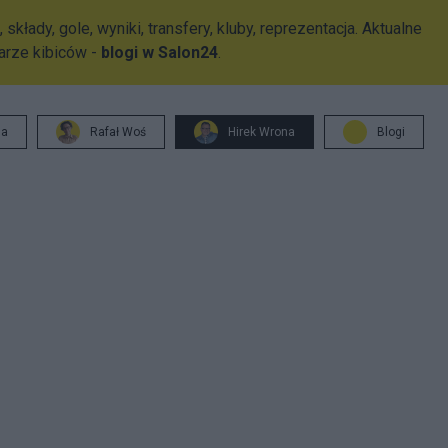
składy, gole, wyniki, transfery, kluby, reprezentacja. Aktualne
arze kibiców -
blogi w Salon24
.
ja
Rafał Woś
Hirek Wrona
Blogi