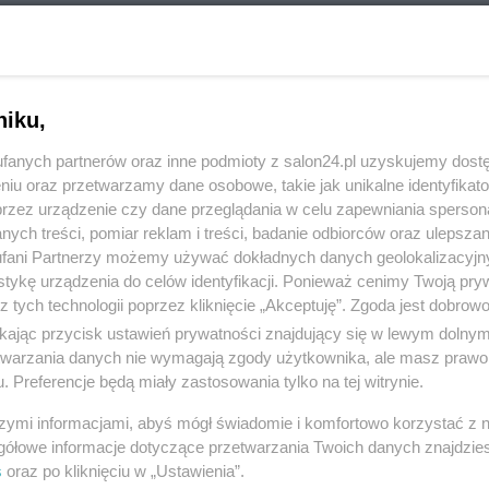
niku,
fanych partnerów oraz inne podmioty z salon24.pl uzyskujemy dost
niu oraz przetwarzamy dane osobowe, takie jak unikalne identyfikat
przez urządzenie czy dane przeglądania w celu zapewniania sperson
ych treści, pomiar reklam i treści, badanie odbiorców oraz ulepszan
fani Partnerzy możemy używać dokładnych danych geolokalizacyjn
tykę urządzenia do celów identyfikacji. Ponieważ cenimy Twoją pry
z tych technologii poprzez kliknięcie „Akceptuję”. Zgoda jest dobro
ikając przycisk ustawień prywatności znajdujący się w lewym dolny
etwarzania danych nie wymagają zgody użytkownika, ale masz prawo 
. Preferencje będą miały zastosowania tylko na tej witrynie.
szymi informacjami, abyś mógł świadomie i komfortowo korzystać z
gółowe informacje dotyczące przetwarzania Twoich danych znajdzi
s
oraz po kliknięciu w „Ustawienia”.