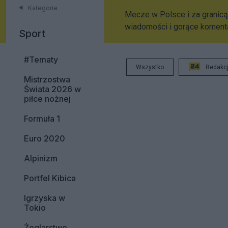
Kategorie
Mecze w Polsce i za granicą, 
wiadomości i gorące koment
Sport
#Tematy
Wszystko
Redakc
Mistrzostwa
Świata 2026 w
piłce nożnej
Formuła 1
Euro 2020
Alpinizm
Portfel Kibica
Igrzyska w
Tokio
Żeglarstwo