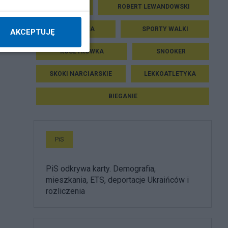
TENIS
ROBERT LEWANDOWSKI
SIATKÓWKA
SPORTY WALKI
AKCEPTUJĘ
KOSZYKÓWKA
SNOOKER
SKOKI NARCIARSKIE
LEKKOATLETYKA
BIEGANIE
PiS
PiS odkrywa karty. Demografia,
mieszkania, ETS, deportacje Ukraińców i
rozliczenia