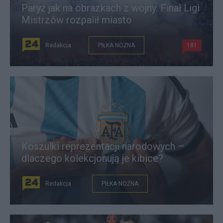
Paryż jak na obrazkach z wojny. Finał Ligi
Mistrzów rozpalił miasto
Redakcja
PIŁKA NOŻNA
181
Koszulki reprezentacji narodowych –
dlaczego kolekcjonują je kibice?
Redakcja
PIŁKA NOŻNA