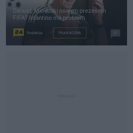
Dariusz Mioduski nowym prezesem
FIFA? Infantino ma problem
Redakcja
PIŁKA NOŻNA
21