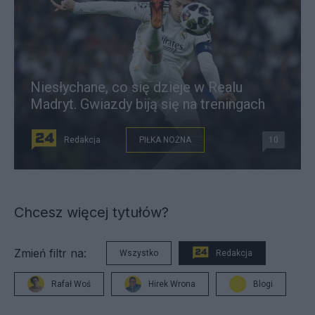
Niesłychane, co się dzieje w Realu
Madryt. Gwiazdy biją się na treningach
Redakcja
PIŁKA NOŻNA
10
Chcesz więcej tytułów?
Zmień filtr na:
Wszystko
Redakcja
Rafał Woś
Hirek Wrona
Blogi