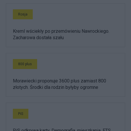
Rosja
Kreml wściekły po przemówieniu Nawrockiego.
Zacharowa dostała szału
800 plus
Morawiecki proponuje 3600 plus zamiast 800
złotych. Środki dla rodzin byłyby ogromne
PiS
PiS odkrywa karty. Demografia, mieszkania, ETS,