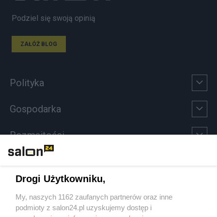
Podziel się swoją opinią
ZAŁÓŻ BLOG
Polityka
Gospodarka
Rozmaitości
Technologie
Drogi Użytkowniku,
Sport
My, naszych 1162 zaufanych partnerów oraz inne
podmioty z salon24.pl uzyskujemy dostęp i
Społeczeństwo