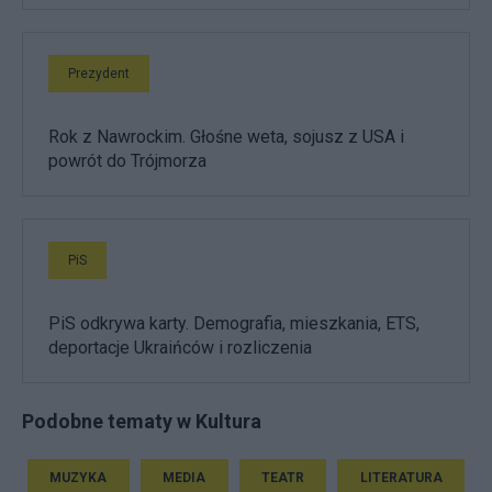
Prezydent
Rok z Nawrockim. Głośne weta, sojusz z USA i
powrót do Trójmorza
PiS
PiS odkrywa karty. Demografia, mieszkania, ETS,
deportacje Ukraińców i rozliczenia
Podobne tematy w Kultura
MUZYKA
MEDIA
TEATR
LITERATURA