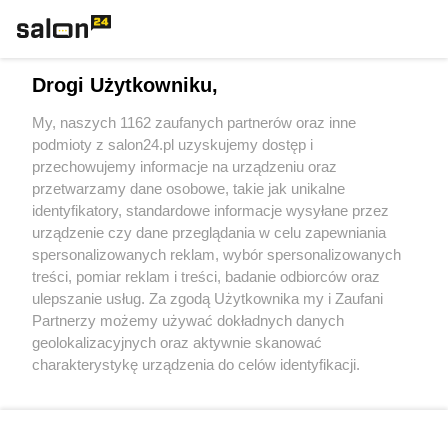
Technologie
Drogi Użytkowniku,
Sport
My, naszych 1162 zaufanych partnerów oraz inne
podmioty z salon24.pl uzyskujemy dostęp i
Społeczeństwo
przechowujemy informacje na urządzeniu oraz
przetwarzamy dane osobowe, takie jak unikalne
Kultura
identyfikatory, standardowe informacje wysyłane przez
urządzenie czy dane przeglądania w celu zapewniania
spersonalizowanych reklam, wybór spersonalizowanych
treści, pomiar reklam i treści, badanie odbiorców oraz
ulepszanie usług. Za zgodą Użytkownika my i Zaufani
X
Facebook
Instagram
Youtube
Partnerzy możemy używać dokładnych danych
geolokalizacyjnych oraz aktywnie skanować
charakterystykę urządzenia do celów identyfikacji.
Web Content Media sp. z o. o. © 2022
Ponieważ cenimy Twoją prywatność, prosimy o zgodę na
korzystanie z tych technologii poprzez kliknięcie
„Akceptuję”. Zgoda jest dobrowolna i zawsze możesz ją
Pomoc
O nas
Praca
Reklama
Kontakt