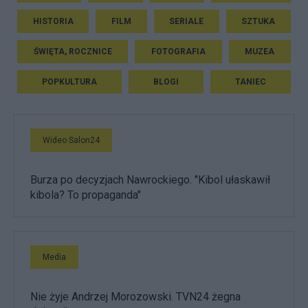
HISTORIA
FILM
SERIALE
SZTUKA
ŚWIĘTA, ROCZNICE
FOTOGRAFIA
MUZEA
POPKULTURA
BLOGI
TANIEC
Wideo Salon24
Burza po decyzjach Nawrockiego. "Kibol ułaskawił
kibola? To propaganda"
Media
Nie żyje Andrzej Morozowski. TVN24 żegna