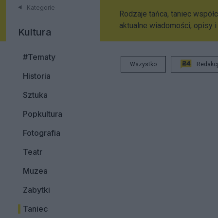
Kategorie
Rodzaje tańca, taniec współcz
aktualne wiadomości, opisy i
Kultura
#Tematy
Wszystko
Redakc
Historia
Sztuka
Popkultura
Fotografia
Teatr
Muzea
Zabytki
Taniec