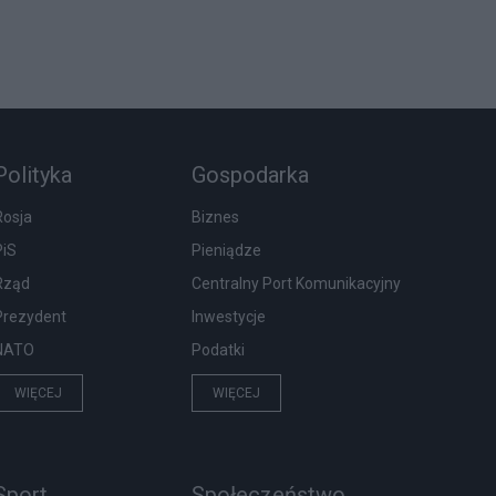
Polityka
Gospodarka
Rosja
Biznes
PiS
Pieniądze
Rząd
Centralny Port Komunikacyjny
Prezydent
Inwestycje
NATO
Podatki
WIĘCEJ
WIĘCEJ
Sport
Społeczeństwo