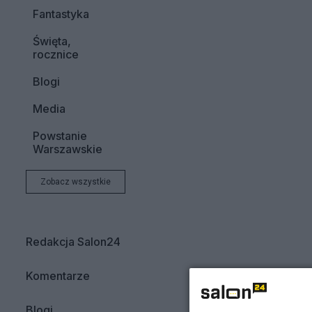
Fantastyka
Święta,
rocznice
Blogi
Media
Powstanie
Warszawskie
Zobacz wszystkie
Redakcja Salon24
Komentarze
Blogi