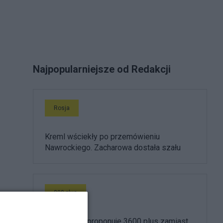
Najpopularniejsze od Redakcji
Rosja
Kreml wściekły po przemówieniu
Nawrockiego. Zacharowa dostała szału
800 plus
Morawiecki proponuje 3600 plus zamiast