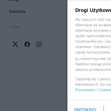
Drogi Użytkow
Reklama
My, naszych 1162 zau
informacje na urządze
Szukaj:
informacje wysyłane 
wybór spersonalizowan
Użytkownika my i Zau
skanować charakterys
zgodę na korzystanie 
ją zmienić/wycofać kl
Niektóre rodzaje prz
takiemu przetwarzaniu
Zapoznaj się z poniż
internetowych. Szcze
Prywatności
i
Cookie
PARTNERZY