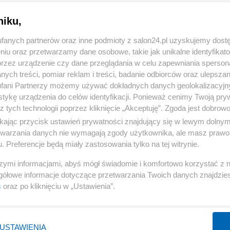
niku,
fanych partnerów oraz inne podmioty z salon24.pl uzyskujemy dost
niu oraz przetwarzamy dane osobowe, takie jak unikalne identyfikat
przez urządzenie czy dane przeglądania w celu zapewniania sperson
ych treści, pomiar reklam i treści, badanie odbiorców oraz ulepszan
fani Partnerzy możemy używać dokładnych danych geolokalizacyjn
tykę urządzenia do celów identyfikacji. Ponieważ cenimy Twoją pry
z tych technologii poprzez kliknięcie „Akceptuję”. Zgoda jest dobro
ikając przycisk ustawień prywatności znajdujący się w lewym dolny
etwarzania danych nie wymagają zgody użytkownika, ale masz prawo 
. Preferencje będą miały zastosowania tylko na tej witrynie.
szymi informacjami, abyś mógł świadomie i komfortowo korzystać z
gółowe informacje dotyczące przetwarzania Twoich danych znajdzi
s
oraz po kliknięciu w „Ustawienia”.
USTAWIENIA