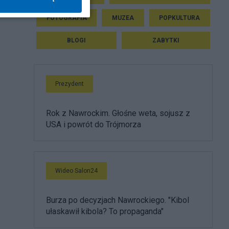
FOTOGRAFIA
MUZEA
POPKULTURA
BLOGI
ZABYTKI
Prezydent
Rok z Nawrockim. Głośne weta, sojusz z
USA i powrót do Trójmorza
Wideo Salon24
Burza po decyzjach Nawrockiego. "Kibol
ułaskawił kibola? To propaganda"