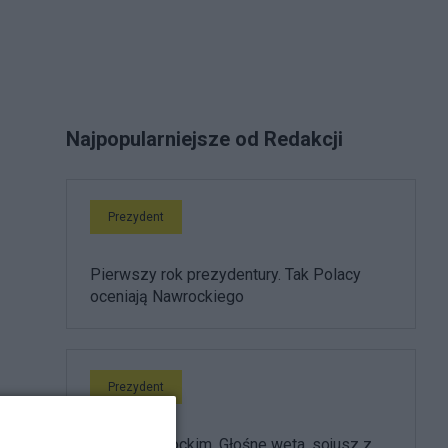
Najpopularniejsze od Redakcji
Prezydent
Pierwszy rok prezydentury. Tak Polacy
oceniają Nawrockiego
Prezydent
Rok z Nawrockim. Głośne weta, sojusz z