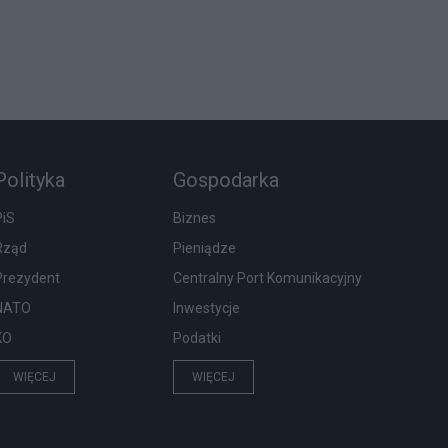
Polityka
Gospodarka
PiS
Biznes
Rząd
Pieniądze
Prezydent
Centralny Port Komunikacyjny
NATO
Inwestycje
KO
Podatki
WIĘCEJ
WIĘCEJ