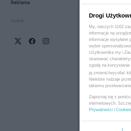
Reklama
Drogi Użytkow
Szukaj:
My, naszych 1162 zau
informacje na urządze
informacje wysyłane 
wybór spersonalizowan
Użytkownika my i Zau
skanować charakterys
zgodę na korzystanie 
ją zmienić/wycofać kl
Niektóre rodzaje prz
takiemu przetwarzaniu
Zapoznaj się z poniż
internetowych. Szcze
Prywatności
i
Cookie