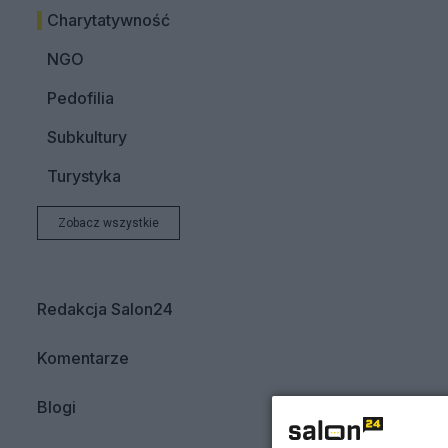
Charytatywność
NGO
Pedofilia
Subkultury
Turystyka
Zobacz wszystkie
Redakcja Salon24
Komentarze
Blogi