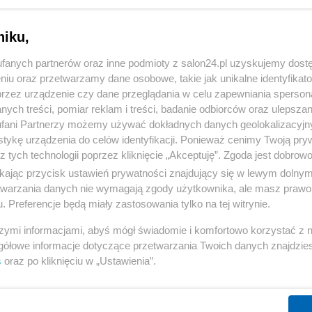
niku,
fanych partnerów oraz inne podmioty z salon24.pl uzyskujemy dost
niu oraz przetwarzamy dane osobowe, takie jak unikalne identyfikat
przez urządzenie czy dane przeglądania w celu zapewniania sperson
ych treści, pomiar reklam i treści, badanie odbiorców oraz ulepszan
fani Partnerzy możemy używać dokładnych danych geolokalizacyjn
tykę urządzenia do celów identyfikacji. Ponieważ cenimy Twoją pry
z tych technologii poprzez kliknięcie „Akceptuję”. Zgoda jest dobro
ikając przycisk ustawień prywatności znajdujący się w lewym dolny
etwarzania danych nie wymagają zgody użytkownika, ale masz prawo 
. Preferencje będą miały zastosowania tylko na tej witrynie.
szymi informacjami, abyś mógł świadomie i komfortowo korzystać z
gółowe informacje dotyczące przetwarzania Twoich danych znajdzi
s
oraz po kliknięciu w „Ustawienia”.