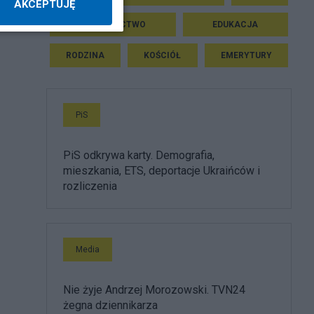
AKCEPTUJĘ
SĄDOWNICTWO
EDUKACJA
RODZINA
KOŚCIÓŁ
EMERYTURY
PiS
PiS odkrywa karty. Demografia,
mieszkania, ETS, deportacje Ukraińców i
rozliczenia
Media
Nie żyje Andrzej Morozowski. TVN24
żegna dziennikarza