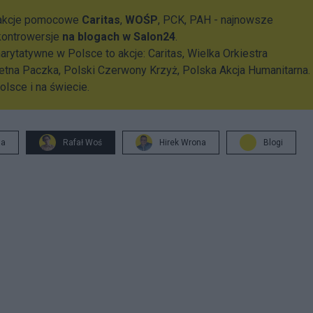
 akcje pomocowe
Caritas
,
WOŚP
, PCK, PAH - najnowsze
 kontrowersje
na blogach w Salon24
.
arytatywne w Polsce to akcje: Caritas, Wielka Orkiestra
tna Paczka, Polski Czerwony Krzyż, Polska Akcja Humanitarna.
lsce i na świecie.
ja
Rafał Woś
Hirek Wrona
Blogi