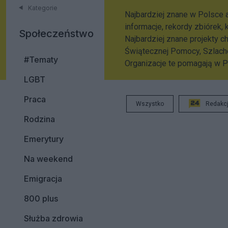
Kategorie
Najbardziej znane w Polsce
informacje, rekordy zbiórek,
Społeczeństwo
Najbardziej znane projekty ch
Świątecznej Pomocy, Szlache
#Tematy
Organizacje te pomagają w Po
LGBT
Praca
Wszystko
Redakc
Rodzina
Emerytury
Na weekend
Emigracja
800 plus
Służba zdrowia