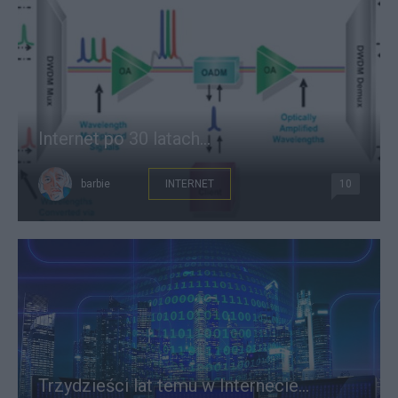
Internet po 30 latach...
barbie
INTERNET
10
Trzydzieści lat temu w Internecie...