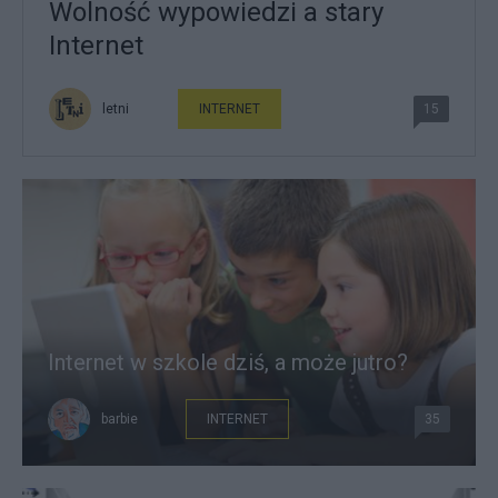
Wolność wypowiedzi a stary
Internet
letni
INTERNET
15
Internet w szkole dziś, a może jutro?
barbie
INTERNET
35