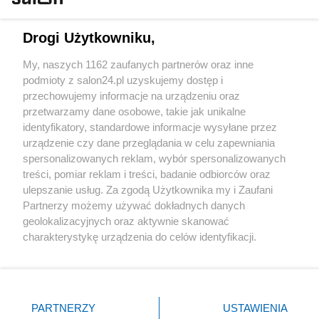
Technologie
Drogi Użytkowniku,
Sport
My, naszych 1162 zaufanych partnerów oraz inne
podmioty z salon24.pl uzyskujemy dostęp i
Społeczeństwo
przechowujemy informacje na urządzeniu oraz
przetwarzamy dane osobowe, takie jak unikalne
Kultura
identyfikatory, standardowe informacje wysyłane przez
urządzenie czy dane przeglądania w celu zapewniania
spersonalizowanych reklam, wybór spersonalizowanych
treści, pomiar reklam i treści, badanie odbiorców oraz
ulepszanie usług. Za zgodą Użytkownika my i Zaufani
X
Facebook
Instagram
Youtube
Partnerzy możemy używać dokładnych danych
geolokalizacyjnych oraz aktywnie skanować
charakterystykę urządzenia do celów identyfikacji.
Web Content Media sp. z o. o. © 2022
Ponieważ cenimy Twoją prywatność, prosimy o zgodę na
korzystanie z tych technologii poprzez kliknięcie
„Akceptuję”. Zgoda jest dobrowolna i zawsze możesz ją
Pomoc
O nas
Praca
Reklama
Kontakt
zmienić/wycofać klikając przycisk ustawień prywatności
PARTNERZY
USTAWIENIA
znajdujący się w lewym dolnym rogu strony
. Niektóre