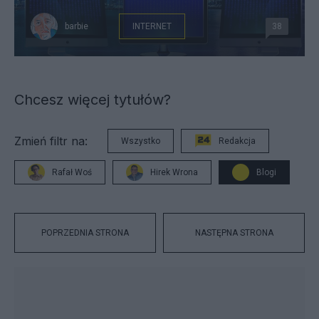
barbie
INTERNET
38
Chcesz więcej tytułów?
Zmień filtr na:
Wszystko
Redakcja
Rafał Woś
Hirek Wrona
Blogi
POPRZEDNIA STRONA
NASTĘPNA STRONA