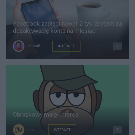
Facebook zapłaci nawet 2 tys. złotych za
dezaktywację konta na miesiąc
chusall
INTERNET
1
Obrazkowy małpi interes
letni
INTERNET
5