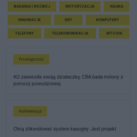
BADANIA I ROZWÓJ
MOTORYZACJA
NAUKA
INNOWACJE
GRY
KOMPUTERY
TELEFONY
TELEKOMUNIKACJA
BITCOIN
Przestępczość
KO zawiesiła swoją działaczkę. CBA bada miliony z
pomocy powodziowej
Konfederacja
Chcą zlikwidować system kaucyjny. Jest projekt