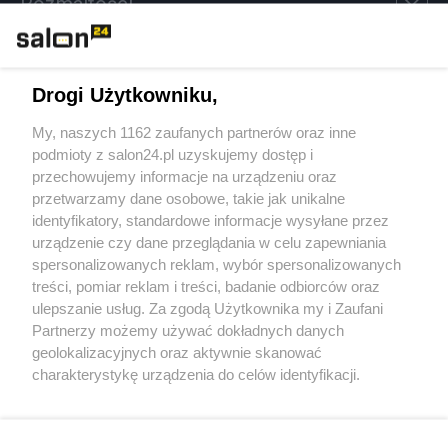
Rozmaitości
Technologie
Drogi Użytkowniku,
Sport
My, naszych 1162 zaufanych partnerów oraz inne
podmioty z salon24.pl uzyskujemy dostęp i
Społeczeństwo
przechowujemy informacje na urządzeniu oraz
przetwarzamy dane osobowe, takie jak unikalne
Kultura
identyfikatory, standardowe informacje wysyłane przez
urządzenie czy dane przeglądania w celu zapewniania
spersonalizowanych reklam, wybór spersonalizowanych
treści, pomiar reklam i treści, badanie odbiorców oraz
ulepszanie usług. Za zgodą Użytkownika my i Zaufani
X
Facebook
Instagram
Youtube
Partnerzy możemy używać dokładnych danych
geolokalizacyjnych oraz aktywnie skanować
charakterystykę urządzenia do celów identyfikacji.
Web Content Media sp. z o. o. © 2022
Ponieważ cenimy Twoją prywatność, prosimy o zgodę na
korzystanie z tych technologii poprzez kliknięcie
„Akceptuję”. Zgoda jest dobrowolna i zawsze możesz ją
Pomoc
O nas
Praca
Reklama
Kontakt