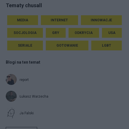
Tematy chusall
MEDIA
INTERNET
INNOWACJE
SOCJOLOGIA
GRY
ODKRYCIA
USA
SERIALE
GOTOWANIE
LGBT
Blogi na ten temat
report
Łukasz Warzecha
Ja Falski