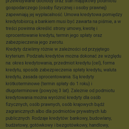
przewidywane dochody oraz stan majątkowy podmiotu
gospodarczego (osoby fizycznej i osoby prawnej)
zapewniają jej wypłacalność. Umowa kredytowa pomiędzy
kredytobiorcą a bankiem musi być zawarta na piśmie, a w
treści powinna określić strony umowy, kwotę i
oprocentowanie kredytu, termin jego spłaty oraz
zabezpieczenia jego zwrotu.
Kredyty dzielimy różnie w zależności od przyjętego
kryterium. Podziału kredytów można dokonać ze względu
na: okres kredytowania, przedmiot kredytu (cel), forma
kredytu, sposób zabezpieczenia spłaty kredytu, waluta
kredytu, zasada oprocentowania. Są kredyty
krótkoterminowe (termin spłaty do 1 roku) i
długoterminowe (powyżej 3 lat). Zależnie od podmiotu
kredytowania można wyróżnić kredyty dla osób
fizycznych, osób prawnych, osób krajowych bądź
zagranicznych albo dla podmiotów prywatnych lub
publicznych. Rodzaje kredytów: bankowy, budowlany,
budżetowy, gotówkowy i bezgotówkowy, handlowy,