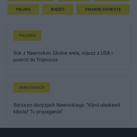
PALIWA
BUDŻET
FINANSE OSOBISTE
Prezydent
Rok z Nawrockim. Głośne weta, sojusz z USA i
powrót do Trójmorza
Wideo Salon24
Burza po decyzjach Nawrockiego. "Kibol ułaskawił
kibola? To propaganda"