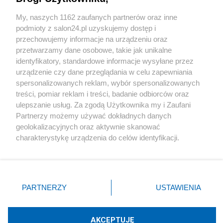
Sport
My, naszych 1162 zaufanych partnerów oraz inne
podmioty z salon24.pl uzyskujemy dostęp i
Społeczeństwo
przechowujemy informacje na urządzeniu oraz
przetwarzamy dane osobowe, takie jak unikalne
Kultura
identyfikatory, standardowe informacje wysyłane przez
urządzenie czy dane przeglądania w celu zapewniania
spersonalizowanych reklam, wybór spersonalizowanych
treści, pomiar reklam i treści, badanie odbiorców oraz
ulepszanie usług. Za zgodą Użytkownika my i Zaufani
X
Facebook
Instagram
Youtube
Partnerzy możemy używać dokładnych danych
geolokalizacyjnych oraz aktywnie skanować
charakterystykę urządzenia do celów identyfikacji.
Web Content Media sp. z o. o. © 2022
Ponieważ cenimy Twoją prywatność, prosimy o zgodę na
korzystanie z tych technologii poprzez kliknięcie
„Akceptuję”. Zgoda jest dobrowolna i zawsze możesz ją
Pomoc
O nas
Praca
Reklama
Kontakt
zmienić/wycofać klikając przycisk ustawień prywatności
PARTNERZY
USTAWIENIA
znajdujący się w lewym dolnym rogu strony
. Niektóre
rodzaje przetwarzania danych nie wymagają zgody
użytkownika, ale masz prawo sprzeciwić się takiemu
AKCEPTUJĘ