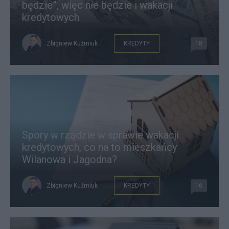
będzie”, więc nie będzie i wakacji
kredytowych
Zbigniew Kuźmiuk
KREDYTY
18
Spory w rządzie w sprawie wakacji
kredytowych, co na to mieszkańcy
Wilanowa i Jagodna?
Zbigniew Kuźmiuk
KREDYTY
16