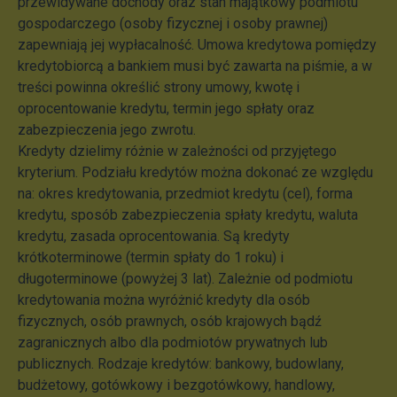
przewidywane dochody oraz stan majątkowy podmiotu
gospodarczego (osoby fizycznej i osoby prawnej)
zapewniają jej wypłacalność. Umowa kredytowa pomiędzy
kredytobiorcą a bankiem musi być zawarta na piśmie, a w
treści powinna określić strony umowy, kwotę i
oprocentowanie kredytu, termin jego spłaty oraz
zabezpieczenia jego zwrotu.
Kredyty dzielimy różnie w zależności od przyjętego
kryterium. Podziału kredytów można dokonać ze względu
na: okres kredytowania, przedmiot kredytu (cel), forma
kredytu, sposób zabezpieczenia spłaty kredytu, waluta
kredytu, zasada oprocentowania. Są kredyty
krótkoterminowe (termin spłaty do 1 roku) i
długoterminowe (powyżej 3 lat). Zależnie od podmiotu
kredytowania można wyróżnić kredyty dla osób
fizycznych, osób prawnych, osób krajowych bądź
zagranicznych albo dla podmiotów prywatnych lub
publicznych. Rodzaje kredytów: bankowy, budowlany,
budżetowy, gotówkowy i bezgotówkowy, handlowy,