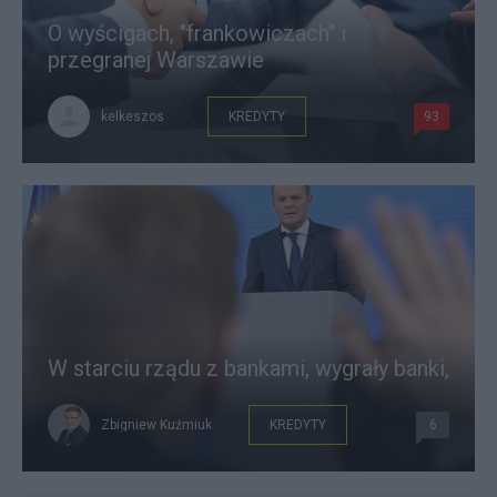
O wyścigach, "frankowiczach" i
przegranej Warszawie
kelkeszos
KREDYTY
93
W starciu rządu z bankami, wygrały banki,
Zbigniew Kuźmiuk
KREDYTY
6