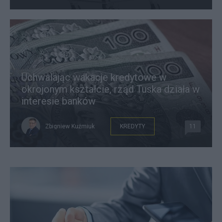
Uchwalając wakacje kredytowe w
okrojonym kształcie, rząd Tuska działa w
interesie banków
Zbigniew Kuźmiuk
KREDYTY
11