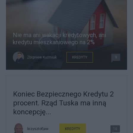
Nie ma ani wakacji kredytowych, ani
kredytu mieszkaniowego na 2%
Zbigniew Kuźmiuk
KREDYTY
9
Koniec Bezpiecznego Kredytu 2
procent. Rząd Tuska ma inną
koncepcję...
krzysztofjaw
KREDYTY
10