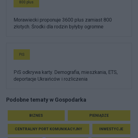
800 plus
Morawiecki proponuje 3600 plus zamiast 800
złotych. Środki dla rodzin byłyby ogromne
PiS
PiS odkrywa karty. Demografia, mieszkania, ETS,
deportacje Ukraińców i rozliczenia
Podobne tematy w Gospodarka
BIZNES
PIENIĄDZE
CENTRALNY PORT KOMUNIKACYJNY
INWESTYCJE