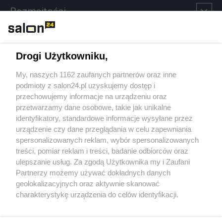
Rozmaitości
Technologie
Drogi Użytkowniku,
Sport
My, naszych 1162 zaufanych partnerów oraz inne
podmioty z salon24.pl uzyskujemy dostęp i
Społeczeństwo
przechowujemy informacje na urządzeniu oraz
przetwarzamy dane osobowe, takie jak unikalne
Kultura
identyfikatory, standardowe informacje wysyłane przez
urządzenie czy dane przeglądania w celu zapewniania
spersonalizowanych reklam, wybór spersonalizowanych
treści, pomiar reklam i treści, badanie odbiorców oraz
ulepszanie usług. Za zgodą Użytkownika my i Zaufani
X
Facebook
Instagram
Youtube
Partnerzy możemy używać dokładnych danych
geolokalizacyjnych oraz aktywnie skanować
charakterystykę urządzenia do celów identyfikacji.
Web Content Media sp. z o. o. © 2022
Ponieważ cenimy Twoją prywatność, prosimy o zgodę na
korzystanie z tych technologii poprzez kliknięcie