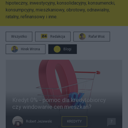
hipoteczny, inwestycyjny, konsolidacyjny, konsumencki,
konsumpcyjny, mieszkaniowy, obrotowy, odnawialny,
ratalny, refinansowy i inne.
Wszystko
Redakcja
Rafał Woś
Hirek Wrona
Blogi
Kredyt 0% - pomoc dla kredytobiorcy
czy windowanie cen mieszkań?
Robert Jeżewski
KREDYTY
7