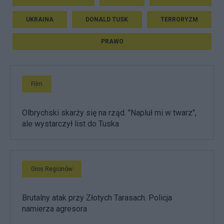
UKRAINA
DONALD TUSK
TERRORYZM
PRAWO
Film
Olbrychski skarży się na rząd. "Napluł mi w twarz",
ale wystarczył list do Tuska
Głos Regionów
Brutalny atak przy Złotych Tarasach. Policja
namierza agresora