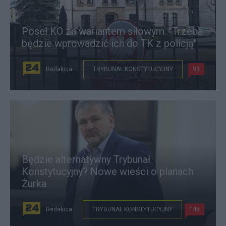
Poseł KO za wariantem siłowym. "Trzeba
będzie wprowadzić ich do TK z policją"
Redakcja
TRYBUNAŁ KONSTYTUCYJNY
93
Będzie alternatywny Trybunał
Konstytucyjny? Nowe wieści o planach
Żurka
Redakcja
TRYBUNAŁ KONSTYTUCYJNY
145