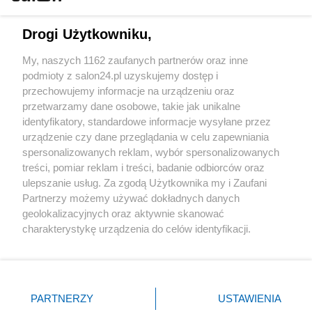
Technologie
Drogi Użytkowniku,
Sport
My, naszych 1162 zaufanych partnerów oraz inne
podmioty z salon24.pl uzyskujemy dostęp i
Społeczeństwo
przechowujemy informacje na urządzeniu oraz
przetwarzamy dane osobowe, takie jak unikalne
Kultura
identyfikatory, standardowe informacje wysyłane przez
urządzenie czy dane przeglądania w celu zapewniania
spersonalizowanych reklam, wybór spersonalizowanych
treści, pomiar reklam i treści, badanie odbiorców oraz
ulepszanie usług. Za zgodą Użytkownika my i Zaufani
X
Facebook
Instagram
Youtube
Partnerzy możemy używać dokładnych danych
geolokalizacyjnych oraz aktywnie skanować
charakterystykę urządzenia do celów identyfikacji.
Web Content Media sp. z o. o. © 2022
Ponieważ cenimy Twoją prywatność, prosimy o zgodę na
korzystanie z tych technologii poprzez kliknięcie
„Akceptuję”. Zgoda jest dobrowolna i zawsze możesz ją
Pomoc
O nas
Praca
Reklama
Kontakt
zmienić/wycofać klikając przycisk ustawień prywatności
PARTNERZY
USTAWIENIA
znajdujący się w lewym dolnym rogu strony
. Niektóre