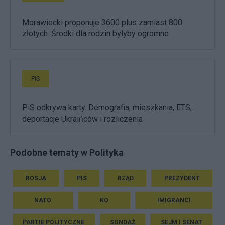
Morawiecki proponuje 3600 plus zamiast 800
złotych. Środki dla rodzin byłyby ogromne
PiS
PiS odkrywa karty. Demografia, mieszkania, ETS,
deportacje Ukraińców i rozliczenia
Podobne tematy w Polityka
ROSJA
PIS
RZĄD
PREZYDENT
NATO
KO
IMIGRANCI
PARTIE POLITYCZNE
SONDAŻ
SEJM I SENAT