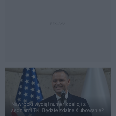
Nawrocki wyciął numer koalicji z
sędziami TK. Będzie zdalne ślubowanie?