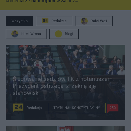
komentarze
na blogach
w Salon24.
Wszystko
Redakcja
Rafał Woś
Hirek Wrona
Blogi
Ślubowanie sędziów TK z notariuszem.
Prezydent ostrzega: zrzekną się
stanowisk
Redakcja
TRYBUNAŁ KONSTYTUCYJNY
250