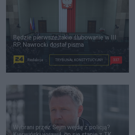
Będzie pierwsze takie ślubowanie w III
RP. Nawrocki dostał pisma
Redakcja
TRYBUNAŁ KONSTYTUCYJNY
337
Wybrani przez Sejm wejdą z policją?
Kierwiński wyjawił, co się stanie z TK