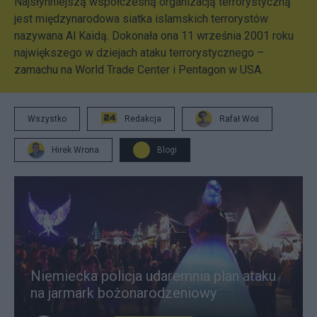
Najsłynniejszą współczesną organizacją terrorystyczną
jest międzynarodowa siatka islamskich terrorystów
nazywana Al Kaidą. Dokonała ona 11 września 2001 roku
największego w dziejach ataku terrorystycznego –
zamachu na World Trade Center i Pentagon w USA.
Wszystko
Redakcja
Rafał Woś
Hirek Wrona
Blogi
Niemiecka policja udaremnia plan ataku
na jarmark bożonarodzeniowy