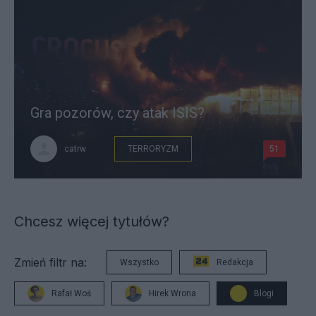
Gra pozorów, czy atak ISIS?
catrw
TERRORYZM
51
Chcesz więcej tytułów?
Zmień filtr na:
Wszystko
Redakcja
Rafał Woś
Hirek Wrona
Blogi