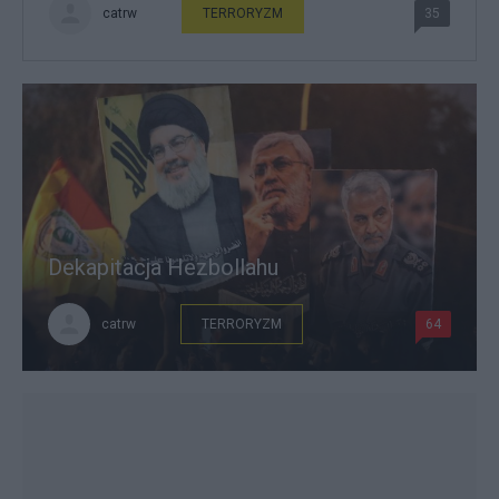
catrw
TERRORYZM
35
Dekapitacja Hezbollahu
catrw
TERRORYZM
64