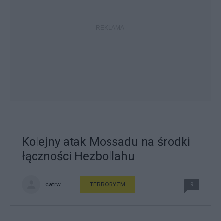
Kolejny atak Mossadu na środki
łączności Hezbollahu
catrw
TERRORYZM
9