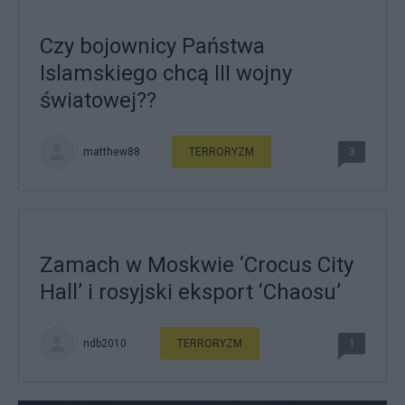
Czy bojownicy Państwa
Islamskiego chcą III wojny
światowej??
matthew88
TERRORYZM
3
Zamach w Moskwie ‘Crocus City
Hall’ i rosyjski eksport ‘Chaosu’
ndb2010
TERRORYZM
1