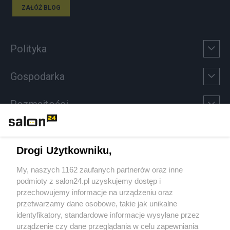
ZAŁÓŻ BLOG
Polityka
Gospodarka
Rozmaitości
Technologie
Drogi Użytkowniku,
Sport
My, naszych 1162 zaufanych partnerów oraz inne
podmioty z salon24.pl uzyskujemy dostęp i
Społeczeństwo
przechowujemy informacje na urządzeniu oraz
przetwarzamy dane osobowe, takie jak unikalne
Kultura
identyfikatory, standardowe informacje wysyłane przez
urządzenie czy dane przeglądania w celu zapewniania