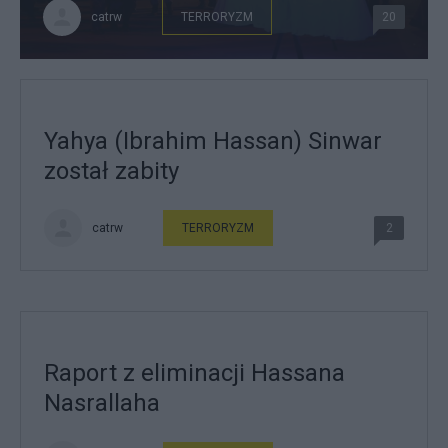
catrw
TERRORYZM
20
Yahya (Ibrahim Hassan) Sinwar
został zabity
catrw
TERRORYZM
2
Raport z eliminacji Hassana
Nasrallaha