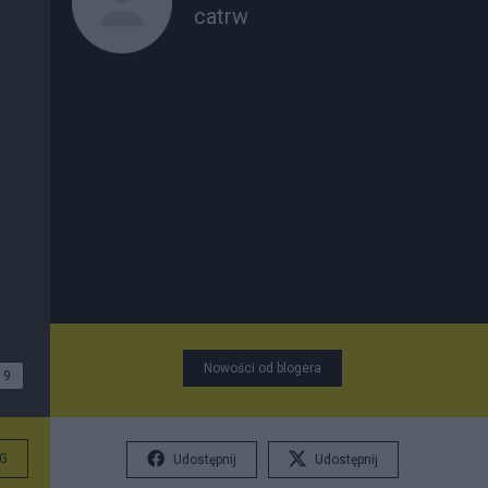
catrw
Nowości od blogera
9
G
Udostępnij
Udostępnij