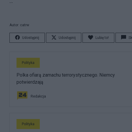
...
Autor: catrw
Udostępnij
Udostępnij
Lubię to!
S
Polityka
Polka ofiarą zamachu terrorystycznego. Niemcy
potwierdzają
Redakcja
Polityka