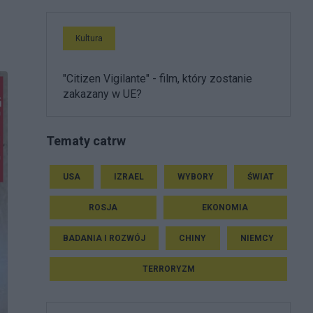
Kultura
"Citizen Vigilante" - film, który zostanie
zakazany w UE?
Tematy catrw
USA
IZRAEL
WYBORY
ŚWIAT
ROSJA
EKONOMIA
BADANIA I ROZWÓJ
CHINY
NIEMCY
TERRORYZM