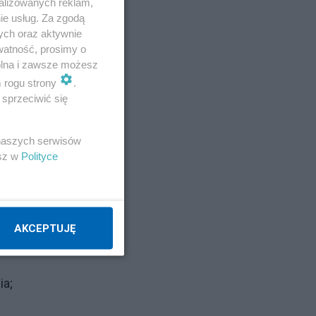
alizowanych reklam,
ie usług. Za zgodą
ndb2010
ych oraz aktywnie
watność, prosimy o
seaman
wolna i zawsze możesz
m rogu strony
.
sprzeciwić się
Napisz notkę
b68
 naszych serwisów
2Fw
esz w
Polityce
=s
AKCEPTUJĘ
ia;