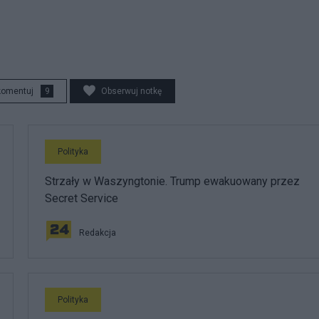
komentuj
9
Obserwuj notkę
Polityka
Strzały w Waszyngtonie. Trump ewakuowany przez
Secret Service
Redakcja
Polityka