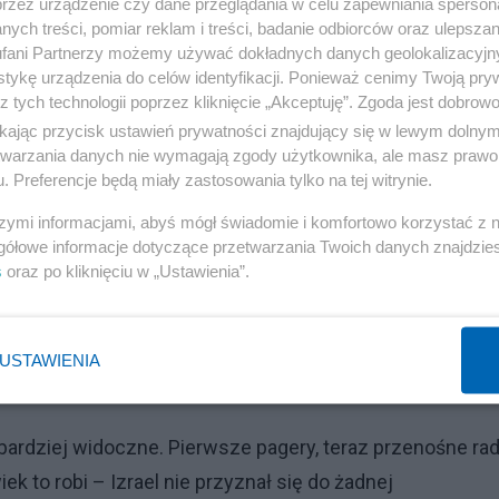
przez urządzenie czy dane przeglądania w celu zapewniania sperson
ych treści, pomiar reklam i treści, badanie odbiorców oraz ulepszan
83
fani Partnerzy możemy używać dokładnych danych geolokalizacyjn
tykę urządzenia do celów identyfikacji. Ponieważ cenimy Twoją pry
z tych technologii poprzez kliknięcie „Akceptuję”. Zgoda jest dobro
Reklama
ikając przycisk ustawień prywatności znajdujący się w lewym dolny
etwarzania danych nie wymagają zgody użytkownika, ale masz prawo 
79647?
. Preferencje będą miały zastosowania tylko na tej witrynie.
d%7Ctwterm%5E1836409495116779647%7Ctwgr%5E1
szymi informacjami, abyś mógł świadomie i komfortowo korzystać z
con%5Es1_&ref_url=https%3A%2F%2Fredstate.com%
gółowe informacje dotyczące przetwarzania Twoich danych znajdzi
f-exploding-pagers-in-lebanon-n2179472
s
oraz po kliknięciu w „Ustawienia”.
device-explosions-lebanon-hezbollah-rcna171637?
001bbac3a&utm_campaign=trueanthem&utm_medium
USTAWIENIA
 bardziej widoczne. Pierwsze pagery, teraz przenośne rad
ek to robi – Izrael nie przyznał się do żadnej