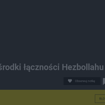
środki łączności Hezbollahu
Obserwuj notkę
BLO