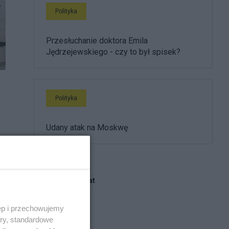
Polityka
Przesłuchanie doktora Emila
Jędrzejewskiego - czy to był spisek?
Polityka
Udany atak na Moskwę
Blogi na ten temat
ęp i przechowujemy
matthew88
ory, standardowe