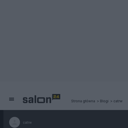
Strona główna
Blogi
catrw
catrw