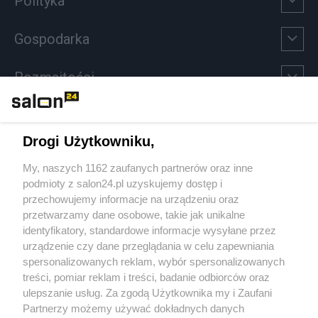
Polityka
Gospodarka
Rozmaitości
Technologie
Drogi Użytkowniku,
Sport
My, naszych 1162 zaufanych partnerów oraz inne
podmioty z salon24.pl uzyskujemy dostęp i
Społeczeństwo
przechowujemy informacje na urządzeniu oraz
przetwarzamy dane osobowe, takie jak unikalne
Kultura
identyfikatory, standardowe informacje wysyłane przez
urządzenie czy dane przeglądania w celu zapewniania
spersonalizowanych reklam, wybór spersonalizowanych
treści, pomiar reklam i treści, badanie odbiorców oraz
ulepszanie usług. Za zgodą Użytkownika my i Zaufani
X
Facebook
Instagram
Youtube
Partnerzy możemy używać dokładnych danych