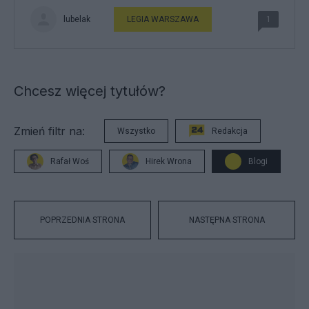
lubelak
LEGIA WARSZAWA
1
Chcesz więcej tytułów?
Zmień filtr na:
Wszystko
Redakcja
Rafał Woś
Hirek Wrona
Blogi
POPRZEDNIA STRONA
NASTĘPNA STRONA