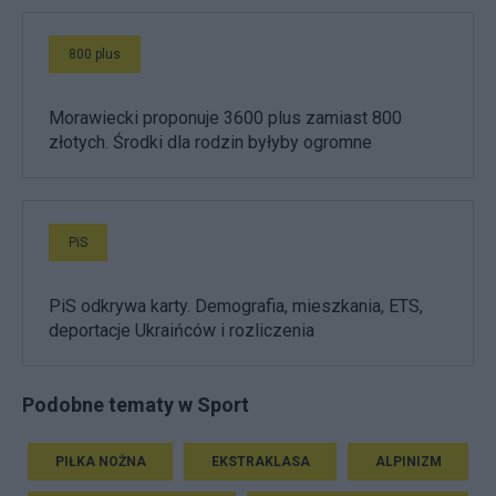
800 plus
Morawiecki proponuje 3600 plus zamiast 800
złotych. Środki dla rodzin byłyby ogromne
PiS
PiS odkrywa karty. Demografia, mieszkania, ETS,
deportacje Ukraińców i rozliczenia
Podobne tematy w Sport
PIŁKA NOŻNA
EKSTRAKLASA
ALPINIZM