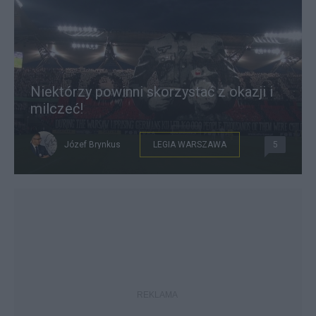
Niektórzy powinni skorzystać z okazji i
milczeć!
Józef Brynkus
LEGIA WARSZAWA
5