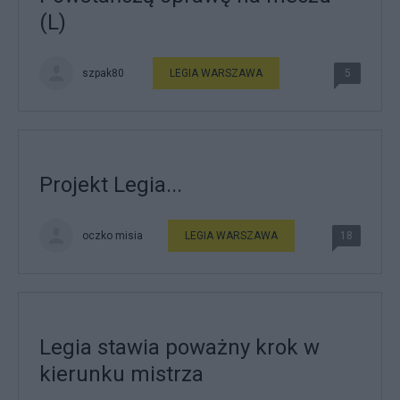
(L)
szpak80
LEGIA WARSZAWA
5
Projekt Legia...
oczko misia
LEGIA WARSZAWA
18
Legia stawia poważny krok w
kierunku mistrza