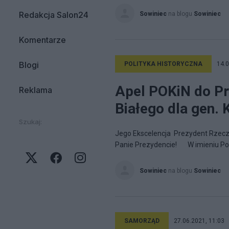
Redakcja Salon24
Sowiniec
na blogu
Sowiniec
Komentarze
Blogi
POLITYKA HISTORYCZNA
14.0
Apel POKiN do Pr
Reklama
Białego dla gen. 
Szukaj:
Jego Ekscelencja Prezydent Rzecz
Panie Prezydencie! W imieniu Poro
Sowiniec
na blogu
Sowiniec
SAMORZĄD
27.06.2021, 11:03