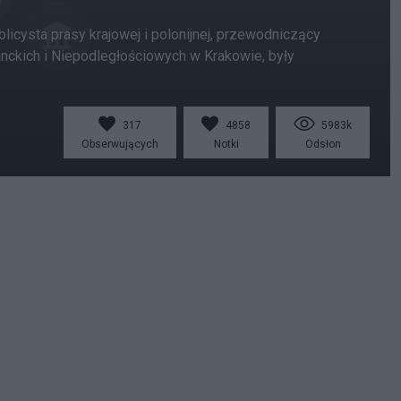
blicysta prasy krajowej i polonijnej, przewodniczący
nckich i Niepodległościowych w Krakowie, były
317
4858
5983k
Obserwujących
Notki
Odsłon