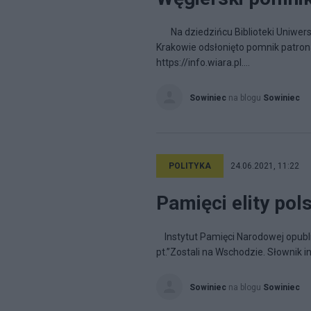
Na dziedzińcu Biblioteki Uniwersy
Krakowie odsłonięto pomnik patron
https://info.wiara.pl....
Sowiniec
na blogu
Sowiniec
POLITYKA
24.06.2021, 11:22
Pamięci elity po
Instytut Pamięci Narodowej opub
pt.”Zostali na Wschodzie. Słownik 
Sowiniec
na blogu
Sowiniec