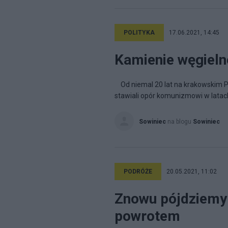
POLITYKA
17.06.2021, 14:45
Kamienie węgieln
Od niemal 20 lat na krakowskim P
stawiali opór komunizmowi w latac
Sowiniec
na blogu
Sowiniec
PODRÓŻE
20.05.2021, 11:02
Znowu pójdziemy z
powrotem