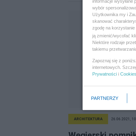
informacje wysyłane 
wybór spersonalizowan
Użytkownika my i Zau
skanować charakterys
zgodę na korzystanie 
ją zmienić/wycofać kl
Niektóre rodzaje prz
takiemu przetwarzaniu
Zapoznaj się z poniż
internetowych. Szcze
Prywatności
i
Cookie
PARTNERZY
ARCHITEKTURA
26.06.2021, 10
Węgierski pomnik