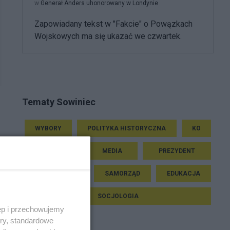
w
Generał Anders uhonorowany w Londynie
Zapowiadany tekst w "Fakcie" o Powązkach
Wojskowych ma się ukazać we czwartek.
Tematy Sowiniec
WYBORY
POLITYKA HISTORYCZNA
KO
RELIGIA
MEDIA
PREZYDENT
SEJM I SENAT
SAMORZĄD
EDUKACJA
SOCJOLOGIA
ęp i przechowujemy
ory, standardowe