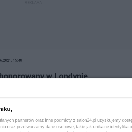
6.2021, 15:48
uhonorowany w Londynie
ndersa odsłonięto w Narodowym Muzeum Armii w Londynie; to jego
nii - poinformowała Polska Agencja Prasowa. Również na budynku, w
niku,
fanych partnerów oraz inne podmioty z salon24.pl uzyskujemy dost
niu oraz przetwarzamy dane osobowe, takie jak unikalne identyfikat