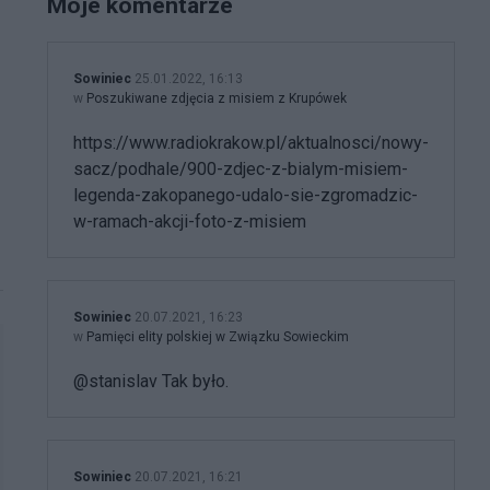
Moje komentarze
Sowiniec
25.01.2022, 16:13
w
Poszukiwane zdjęcia z misiem z Krupówek
https://www.radiokrakow.pl/aktualnosci/nowy-
sacz/podhale/900-zdjec-z-bialym-misiem-
legenda-zakopanego-udalo-sie-zgromadzic-
w-ramach-akcji-foto-z-misiem
Sowiniec
20.07.2021, 16:23
w
Pamięci elity polskiej w Związku Sowieckim
@stanislav Tak było.
Sowiniec
20.07.2021, 16:21