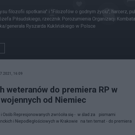
ysu filozofii spotkania" i "Filozofów o godnym życiu", harcerz, pu
zefa Piłsudskiego, rzecznik Porozumienia Organizacji Kombata
ka/generała Ryszarda Kuklińskiego w Polsce
7.2021, 16:09
h weteranów do premiera RP w
i wojennych od Niemiec
Osób Represjonowanych zwróciła się - w ślad za pismami
ckich i Niepodległościowych w Krakowie na ten temat - do premiera