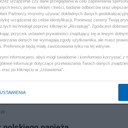
przez urządzenie czy dane przeglądania w celu zapewniania sperson
ych treści, pomiar reklam i treści, badanie odbiorców oraz ulepszan
fani Partnerzy możemy używać dokładnych danych geolokalizacyjn
tykę urządzenia do celów identyfikacji. Ponieważ cenimy Twoją pry
z tych technologii poprzez kliknięcie „Akceptuję”. Zgoda jest dobro
ikając przycisk ustawień prywatności znajdujący się w lewym dolny
etwarzania danych nie wymagają zgody użytkownika, ale masz prawo 
. Preferencje będą miały zastosowania tylko na tej witrynie.
szymi informacjami, abyś mógł świadomie i komfortowo korzystać z
gółowe informacje dotyczące przetwarzania Twoich danych znajdzi
s
oraz po kliknięciu w „Ustawienia”.
USTAWIENIA
:23
 polskiego papieża