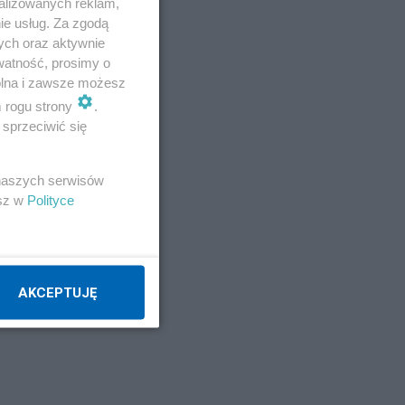
alizowanych reklam,
ie usług. Za zgodą
ych oraz aktywnie
watność, prosimy o
wolna i zawsze możesz
m rogu strony
.
sprzeciwić się
 naszych serwisów
esz w
Polityce
AKCEPTUJĘ