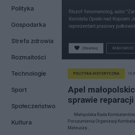
Polityka
filozof-fenomenolog, autor "Zar
Komitetu Opieki nad Kopcem Jó
Gospodarka
reprezentant prasowy pułkowni
Strefa zdrowia
Obserwuj
WIADOMOŚĆ
Rozmaitości
Technologie
POLITYKA HISTORYCZNA
15.0
Apel małopolskic
Sport
sprawie reparacj
Społeczeństwo
Małopolska Rada Kombatantów i 
Kultura
Porozumienia Organizacji Kombatan
Mateusza...