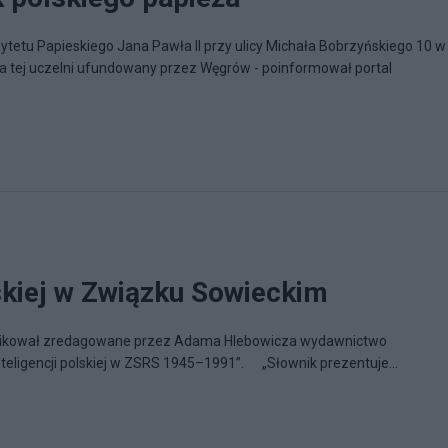
tetu Papieskiego Jana Pawła II przy ulicy Michała Bobrzyńskiego 10 w
a tej uczelni ufundowany przez Węgrów - poinformował portal
lskiej w Związku Sowieckim
likował zredagowane przez Adama Hlebowicza wydawnictwo
inteligencji polskiej w ZSRS 1945–1991”. „Słownik prezentuje...