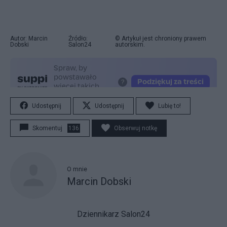
Autor: Marcin
Źródło:
© Artykuł jest chroniony prawem
Dobski
Salon24
autorskim.
Udostępnij
Udostępnij
Lubię to!
Skomentuj
136
Obserwuj notkę
O mnie
Marcin Dobski
Dziennikarz Salon24