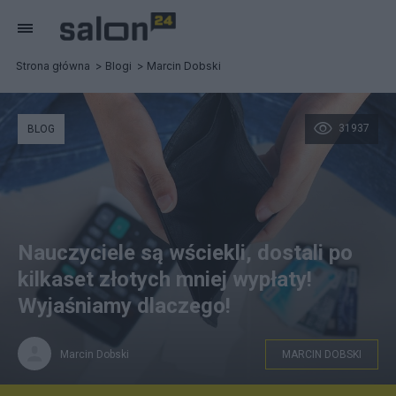
Strona główna
Blogi
Marcin Dobski
31937
BLOG
Nauczyciele są wściekli, dostali po
kilkaset złotych mniej wypłaty!
Wyjaśniamy dlaczego!
Marcin Dobski
MARCIN DOBSKI
fot. canva