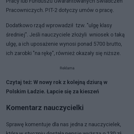
Pracy lub Funduszu Gwarantowanych Świadczeń
Pracowniczych. PIT-2 dotyczy umów o pracę.
Dodatkowo rząd wprowadził tzw. "ulgę klasy
średniej". Jeśli nauczyciele złożyli wniosek o taką
ulgę, a ich uposażenie wynosi ponad 5700 brutto,
ich zarobki "na rękę", również okazały się niższe.
Reklama
Czytaj też:
W nowy rok z kolejną dziurą w
Polskim Ładzie. Łapcie się za kieszeń
Komentarz nauczycielki
Sprawę komentuje dla nas jedna z nauczycielek,
która w styczniu dostała pensję wyższą o 130 zł.