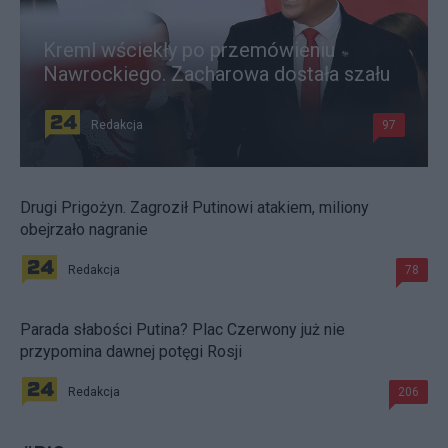
Kreml wściekły po przemówieniu
Nawrockiego. Zacharowa dostała szału
Redakcja
97
Drugi Prigożyn. Zagroził Putinowi atakiem, miliony
obejrzało nagranie
Redakcja
78
Parada słabości Putina? Plac Czerwony już nie
przypomina dawnej potęgi Rosji
Redakcja
206