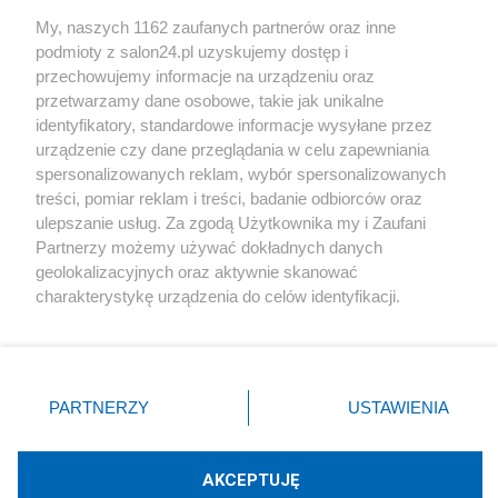
Sport
My, naszych 1162 zaufanych partnerów oraz inne
podmioty z salon24.pl uzyskujemy dostęp i
Społeczeństwo
przechowujemy informacje na urządzeniu oraz
przetwarzamy dane osobowe, takie jak unikalne
Kultura
identyfikatory, standardowe informacje wysyłane przez
urządzenie czy dane przeglądania w celu zapewniania
spersonalizowanych reklam, wybór spersonalizowanych
treści, pomiar reklam i treści, badanie odbiorców oraz
ulepszanie usług. Za zgodą Użytkownika my i Zaufani
X
Facebook
Instagram
Youtube
Partnerzy możemy używać dokładnych danych
geolokalizacyjnych oraz aktywnie skanować
charakterystykę urządzenia do celów identyfikacji.
Web Content Media sp. z o. o. © 2022
Ponieważ cenimy Twoją prywatność, prosimy o zgodę na
korzystanie z tych technologii poprzez kliknięcie
„Akceptuję”. Zgoda jest dobrowolna i zawsze możesz ją
Pomoc
O nas
Praca
Reklama
Kontakt
zmienić/wycofać klikając przycisk ustawień prywatności
PARTNERZY
USTAWIENIA
znajdujący się w lewym dolnym rogu strony
. Niektóre
rodzaje przetwarzania danych nie wymagają zgody
użytkownika, ale masz prawo sprzeciwić się takiemu
AKCEPTUJĘ
przetwarzaniu. Preferencje będą miały zastosowania tylko