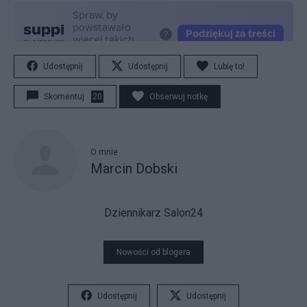
Udostępnij
Udostępnij
Lubię to!
Skomentuj
20
Obserwuj notkę
O mnie
Marcin Dobski
Dziennikarz Salon24
Nowości od blogera
Udostępnij
Udostępnij