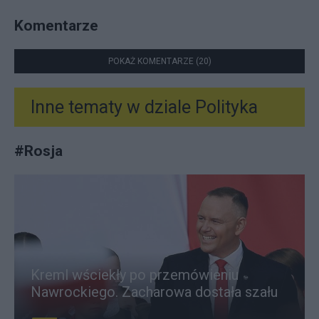
Komentarze
POKAŻ KOMENTARZE (20)
Inne tematy w dziale
Polityka
#
Rosja
Kreml wściekły po przemówieniu
Nawrockiego. Zacharowa dostała szału