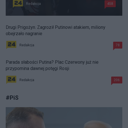
Redakcja
458
Drugi Prigożyn. Zagroził Putinowi atakiem, miliony
obejrzało nagranie
Redakcja
78
Parada słabości Putina? Plac Czerwony już nie
przypomina dawnej potęgi Rosji
Redakcja
206
#
PiS