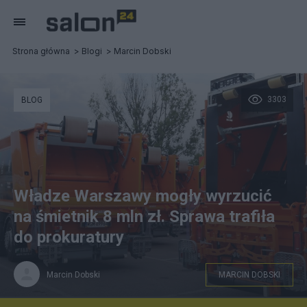
Strona główna
Blogi
Marcin Dobski
3303
BLOG
Władze Warszawy mogły wyrzucić
na śmietnik 8 mln zł. Sprawa trafiła
do prokuratury
Marcin Dobski
MARCIN DOBSKI
mpo.com.pl