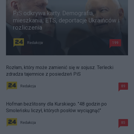
PiS odkrywa karty. Demografia,
mieszkania, ETS, deportacje Ukraińców i
rozliczenia
Redakcja
199
Rozłam, który może zamienić się w sojusz. Terlecki
zdradza tajemnice z posiedzeń PiS
Redakcja
89
Hofman bezlitosny dla Kurskiego. "48 godzin po
Smoleńsku liczył, których posłów wyciągnąć"
Redakcja
85