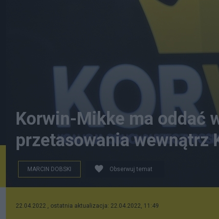
Korwin-Mikke ma oddać wł
przetasowania wewnątrz 
MARCIN DOBSKI
Obserwuj temat
By Adrian Grycuk - Own work, CC BY-SA 3.0 pl, https
22.04.2022 , ostatnia aktualizacja: 22.04.2022, 11:49