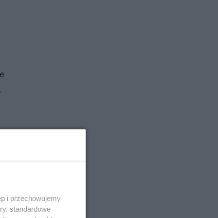
ze
.
ęp i przechowujemy
ory, standardowe