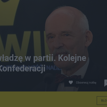
adzę w partii. Kolejne
Konfederacji
Obserwuj notkę
://commons.wikimedia.org/w/index.php?curid=41217395
BLO