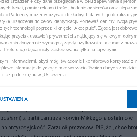
przez urządzenie czy dane przeglądania w celu zapewniania sperson
mandatu, by zastąpił go ktoś inny. Tak było na początku 
ych treści, pomiar reklam i treści, badanie odbiorców oraz ulepszan
po nim objął nieznany wtedy Dobromir Sośnierz.
fani Partnerzy możemy używać dokładnych danych geolokalizacyjn
tykę urządzenia do celów identyfikacji. Ponieważ cenimy Twoją pry
z tych technologii poprzez kliknięcie „Akceptuję”. Zgoda jest dobro
ikając przycisk ustawień prywatności znajdujący się w lewym dolny
etwarzania danych nie wymagają zgody użytkownika, ale masz prawo 
nfederacji. W Dzień Kobiet trzech posłów Konfederacji
. Preferencje będą miały zastosowania tylko na tej witrynie.
 jest częścią porozumienia wolnościowców i narodowców
szymi informacjami, abyś mógł świadomie i komfortowo korzystać z
ośnierz mają założyć swoją partię, ale dotychczas nie
gółowe informacje dotyczące przetwarzania Twoich danych znajdzi
zej o ich odejściu i nieoczywistych powodach pisaliśm
s
oraz po kliknięciu w „Ustawienia”.
e pozbyć się łatki bycia prorosyjską partią
: "Na czele
USTAWIENIA
iego stanął szef koła Konfederacji Jakub Kulesza.
osłami) z partii Janusza Korwin-Mikkego, a ostatnio w
a antyrosyjskość. Zarzucił prezesowi PiS, że „chce bro
go rządu” i uchronić go przed ingerencją Moskwy".