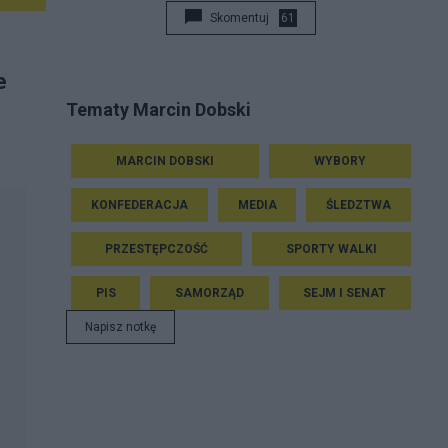
Skomentuj
61
e
Tematy Marcin Dobski
MARCIN DOBSKI
WYBORY
KONFEDERACJA
MEDIA
ŚLEDZTWA
PRZESTĘPCZOŚĆ
SPORTY WALKI
PIS
SAMORZĄD
SEJM I SENAT
Napisz notkę