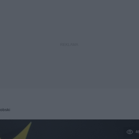
Dobski
4