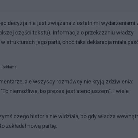
więc decyzja nie jest związana z ostatnimi wydarzeniami
alszej części tekstu). Informacja o przekazaniu władzy
 strukturach jego partii, choć taka deklaracja miała paś
Reklama
omentarze, ale wszyscy rozmówcy nie kryją zdziwienia:
 "To niemożliwe, bo prezes jest atencjuszem". I wiele
ymś czego historia nie widziała, bo gdy władza wewnąt
o zakładał nową partię.