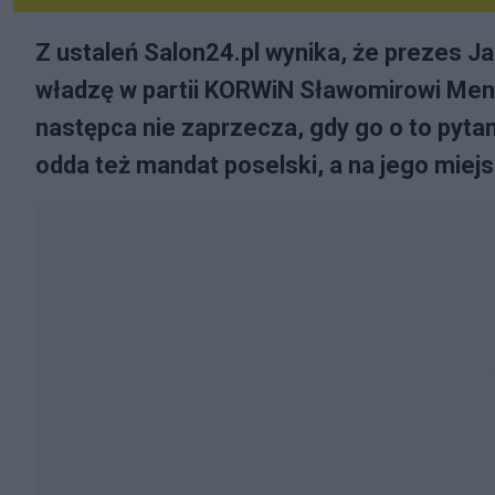
Z ustaleń Salon24.pl wynika, że prezes J
władzę w partii KORWiN Sławomirowi Mentz
następca nie zaprzecza, gdy go o to pyt
odda też mandat poselski, a na jego miej