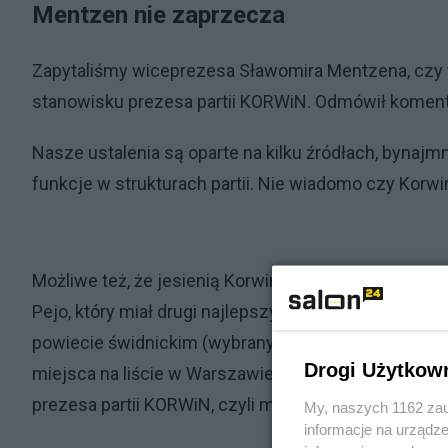
Mentzen nie zaprzecza
Zapytaliśmy wiceprezesa Sławomira Mentzena, czy t
stanowisku prezesa partii KORWiN. Odmówił komenta
Nasze ustalenia są oparte na kilku źródłach, bynajm
funkcje w strukturach partii. Nie wiadomo czy Korw
Możliwe też, że jesienią Korwin-Mikke odda mandat 
Pejo, który miał drugi najlepszy wynik w wyborach
powiecie świdnickim (wybranym na kadencję 2018-202
Drogi Użytkow
miejsca na liście w Warszawie. Był też szefem szta
prezesa partii KORWiN, czyli mężem jego córki, Kory
My, naszych 1162 zau
informacje na urządze