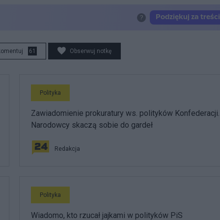
komentuj
61
Obserwuj notkę
Polityka
Zawiadomienie prokuratury ws. polityków Konfederacji.
Narodowcy skaczą sobie do gardeł
Redakcja
Polityka
Wiadomo, kto rzucał jajkami w polityków PiS