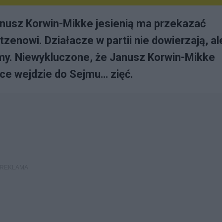
anusz Korwin-Mikke jesienią ma przekazać
enowi. Działacze w partii nie dowierzają, al
amy. Niewykluczone, że Janusz Korwin-Mikke
sce wejdzie do Sejmu… zięć.