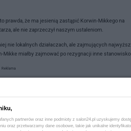
o prawda, że ma jesienią zastąpić Korwin-Mikkego na
rza, ale nie zaprzeczył naszym ustaleniom.
niej nie lokalnych działaczach, ale zajmujących najwyżs
in-Mikke miałby zajmować po rezygnacji inne stanowisko
Reklama
poselski, a na jego miejsce wtedy by wszedł Bartłomiej
 do parlamentu w tym samym okręgu. Pejo jest radnym w
3), ale startował też do Sejmu w 2019 r. z drugiego
niku,
bu wyborczego Konfederacji, a prywatnie jest zięciem
nny.
fanych partnerów oraz inne podmioty z salon24.pl uzyskujemy dost
niu oraz przetwarzamy dane osobowe, takie jak unikalne identyfikat