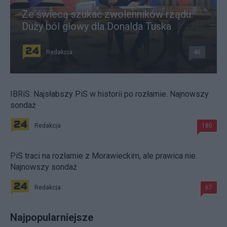
Ze świecą szukać zwolenników rządu.
Duży ból głowy dla Donalda Tuska
Redakcja
46
IBRiS: Najsłabszy PiS w historii po rozłamie. Najnowszy
sondaż
Redakcja
180
PiS traci na rozłamie z Morawieckim, ale prawica nie.
Najnowszy sondaż
Redakcja
67
Najpopularniejsze