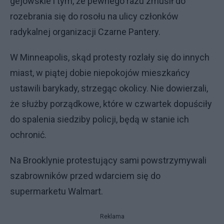
gejowskie i tym, że pewnego razu zmusił do
rozebrania się do rosołu na ulicy członków
radykalnej organizacji Czarne Pantery.
W Minneapolis, skąd protesty rozlały się do innych
miast, w piątej dobie niepokojów mieszkańcy
ustawili barykady, strzegąc okolicy. Nie dowierzali,
że służby porządkowe, które w czwartek dopuściły
do spalenia siedziby policji, będą w stanie ich
ochronić.
Na Brooklynie protestujący sami powstrzymywali
szabrowników przed wdarciem się do
supermarketu Walmart.
Reklama