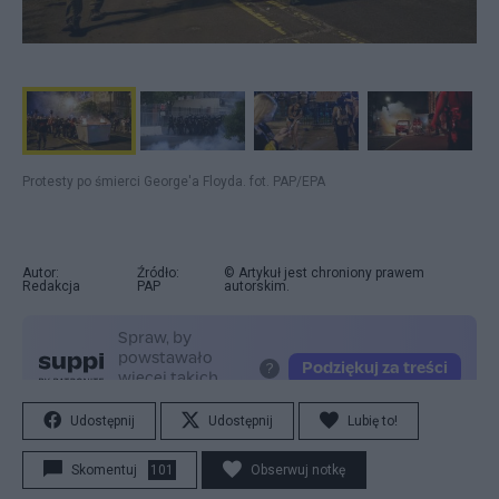
Protesty po śmierci George'a Floyda. fot. PAP/EPA
Autor:
Źródło:
© Artykuł jest chroniony prawem
Redakcja
PAP
autorskim.
Udostępnij
Udostępnij
Lubię to!
Skomentuj
101
Obserwuj notkę