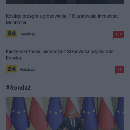
Koalicja przegrała głosowanie. PiS uratowało immunitet
Mentzena
Redakcja
101
Kaczyński znowu namieszał? Stanowcza odpowiedź
Bosaka
Redakcja
88
#
Sondaż