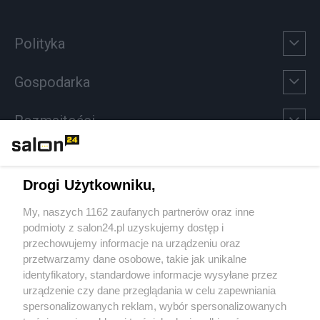
Polityka
Gospodarka
Rozmaitości
Technologie
Drogi Użytkowniku,
Sport
My, naszych 1162 zaufanych partnerów oraz inne
podmioty z salon24.pl uzyskujemy dostęp i
Społeczeństwo
przechowujemy informacje na urządzeniu oraz
przetwarzamy dane osobowe, takie jak unikalne
Kultura
identyfikatory, standardowe informacje wysyłane przez
urządzenie czy dane przeglądania w celu zapewniania
spersonalizowanych reklam, wybór spersonalizowanych