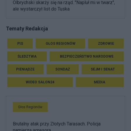
Olbrychski skarży się na rząd. "Napluł mi w twarz",
ale wystarczył list do Tuska
Tematy Redakcja
PIS
GŁOS REGIONÓW
ZDROWIE
ŚLEDZTWA
BEZPIECZEŃSTWO NARODOWE
PIENIĄDZE
SONDAŻ
SEJM I SENAT
WIDEO SALON24
MEDIA
Głos Regionów
Brutalny atak przy Złotych Tarasach. Policja
namierza agresora