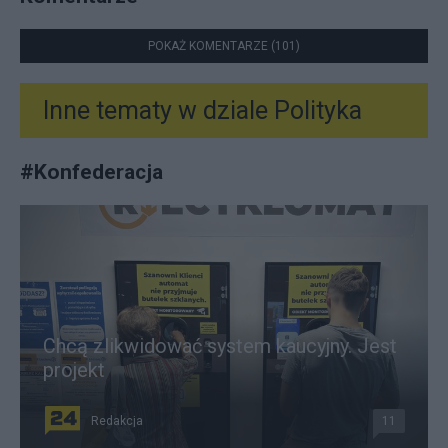
POKAŻ KOMENTARZE (101)
Inne tematy w dziale
Polityka
#
Konfederacja
Chcą zlikwidować system kaucyjny. Jest
projekt
Redakcja
11