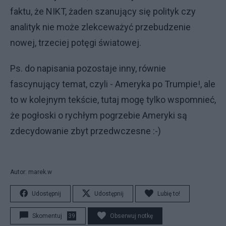
faktu, że NIKT, żaden szanujący się polityk czy
analityk nie może zlekceważyć przebudzenie
nowej, trzeciej potęgi światowej.
Ps. do napisania pozostaje inny, równie
fascynujący temat, czyli - Ameryka po Trumpie!, ale
to w kolejnym tekście, tutaj mogę tylko wspomnieć,
że pogłoski o rychłym pogrzebie Ameryki są
zdecydowanie zbyt przedwczesne :-)
Autor: marek.w
Udostępnij
Udostępnij
Lubię to!
Skomentuj
39
Obserwuj notkę