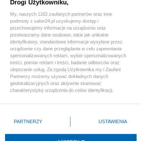
Drogi Użytkowniku,
Sport
My, naszych 1162 zaufanych partnerów oraz inne
podmioty z salon24.pl uzyskujemy dostęp i
Społeczeństwo
przechowujemy informacje na urządzeniu oraz
przetwarzamy dane osobowe, takie jak unikalne
Kultura
identyfikatory, standardowe informacje wysyłane przez
urządzenie czy dane przeglądania w celu zapewniania
spersonalizowanych reklam, wybór spersonalizowanych
treści, pomiar reklam i treści, badanie odbiorców oraz
ulepszanie usług. Za zgodą Użytkownika my i Zaufani
X
Facebook
Instagram
Youtube
Partnerzy możemy używać dokładnych danych
geolokalizacyjnych oraz aktywnie skanować
charakterystykę urządzenia do celów identyfikacji.
Web Content Media sp. z o. o. © 2022
Ponieważ cenimy Twoją prywatność, prosimy o zgodę na
korzystanie z tych technologii poprzez kliknięcie
„Akceptuję”. Zgoda jest dobrowolna i zawsze możesz ją
Pomoc
O nas
Praca
Reklama
Kontakt
zmienić/wycofać klikając przycisk ustawień prywatności
PARTNERZY
USTAWIENIA
znajdujący się w lewym dolnym rogu strony
. Niektóre
rodzaje przetwarzania danych nie wymagają zgody
użytkownika, ale masz prawo sprzeciwić się takiemu