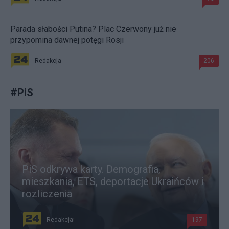
Parada słabości Putina? Plac Czerwony już nie
przypomina dawnej potęgi Rosji
Redakcja
206
#
PiS
PiS odkrywa karty. Demografia,
mieszkania, ETS, deportacje Ukraińców i
rozliczenia
Redakcja
197