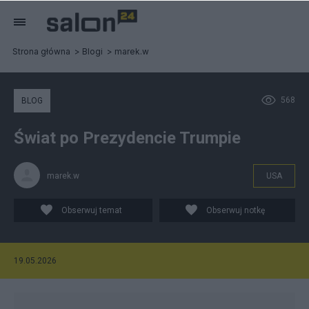
Strona główna
Blogi
marek.w
568
BLOG
Świat po Prezydencie Trumpie
marek.w
USA
Obserwuj temat
Obserwuj notkę
19.05.2026