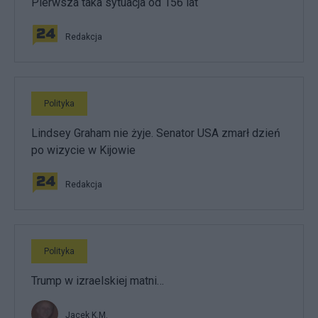
Pierwsza taka sytuacja od 156 lat
Redakcja
Polityka
Lindsey Graham nie żyje. Senator USA zmarł dzień
po wizycie w Kijowie
Redakcja
Polityka
Trump w izraelskiej matni…
Jacek K.M.