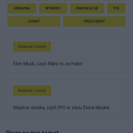
UKRAINA
WYBORY
INNOWACJE
PIS
CHINY
PREZYDENT
Badania i rozwój
Elon Musk, czyli Mars to za mało!
Badania i rozwój
Wejście smoka, czyli IPO w stylu Elona Muska
Piszą na ten temat