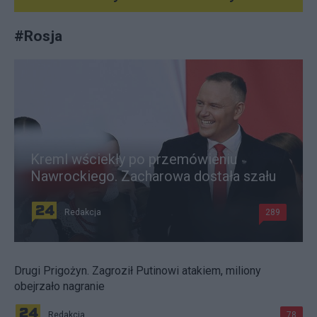
#
Rosja
Kreml wściekły po przemówieniu
Nawrockiego. Zacharowa dostała szału
Redakcja
289
Drugi Prigożyn. Zagroził Putinowi atakiem, miliony
obejrzało nagranie
Redakcja
78