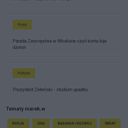
Rosja
Parada Zwycięstwa w Moskwie czyli komu bije
dzwon
Polityka
Prezydent Zełeński - studium upadku
Tematy marek.w
ROSJA
USA
BADANIA I ROZWÓJ
ŚWIAT