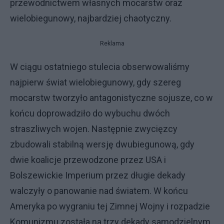
przewodnictwem własnych mocarstw oraz
wielobiegunowy, najbardziej chaotyczny.
Reklama
W ciągu ostatniego stulecia obserwowaliśmy
najpierw świat wielobiegunowy, gdy szereg
mocarstw tworzyło antagonistyczne sojusze, co w
końcu doprowadziło do wybuchu dwóch
straszliwych wojen. Następnie zwycięzcy
zbudowali stabilną wersję dwubiegunową, gdy
dwie koalicje przewodzone przez USA i
Bolszewickie Imperium przez długie dekady
walczyły o panowanie nad światem. W końcu
Ameryka po wygraniu tej Zimnej Wojny i rozpadzie
Komunizmu została na trzy dekady samodzielnym