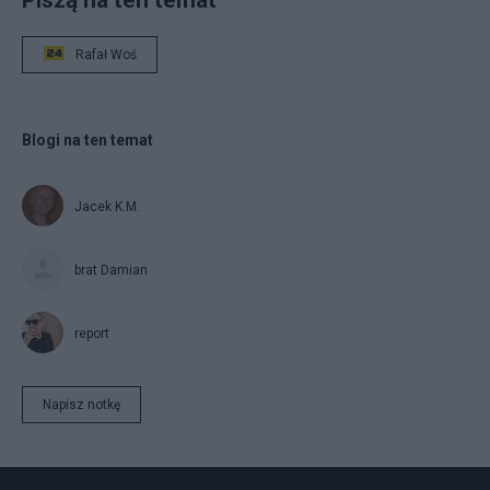
Rafał Woś
Blogi na ten temat
Jacek K.M.
brat Damian
report
Napisz notkę