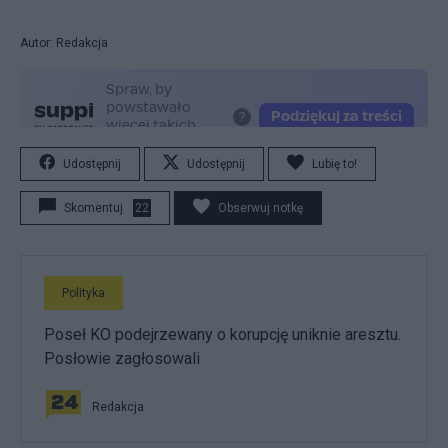
Autor: Redakcja
Udostępnij
Udostępnij
Lubię to!
Skomentuj
22
Obserwuj notkę
Polityka
Poseł KO podejrzewany o korupcję uniknie aresztu.
Posłowie zagłosowali
Redakcja