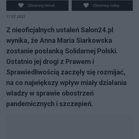
Ziobry. Fot. Twitter
Obserwuj temat
Obserwuj notkę
17.07.2021
Z nieoficjalnych ustaleń Salon24.pl
wynika, że Anna Maria Siarkowska
zostanie posłanką Solidarnej Polski.
Ostatnio jej drogi z Prawem i
Sprawiedliwością zaczęły się rozmijać,
na co największy wpływ miały działania
władzy w sprawie obostrzeń
pandemicznych i szczepień.