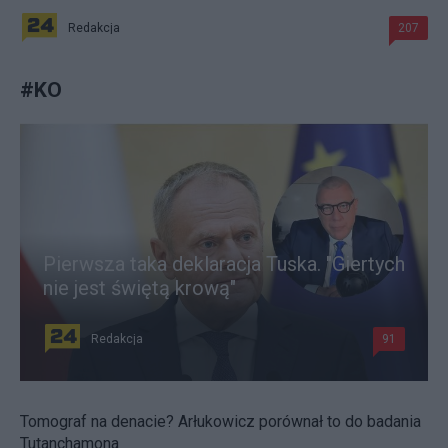
Redakcja
207
#
KO
Pierwsza taka deklaracja Tuska. "Giertych
nie jest świętą krową"
Redakcja
91
Tomograf na denacie? Arłukowicz porównał to do badania
Tutanchamona