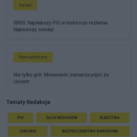
Sondaż
IBRiS: Najsłabszy PiS w historii po rozłamie.
Najnowszy sondaż
Partie polityczne
Nie tylko grill. Morawiecki zamierza pójść za
ciosem
Tematy Redakcja
PIS
GŁOS REGIONÓW
ŚLEDZTWA
ZDROWIE
BEZPIECZEŃSTWO NARODOWE