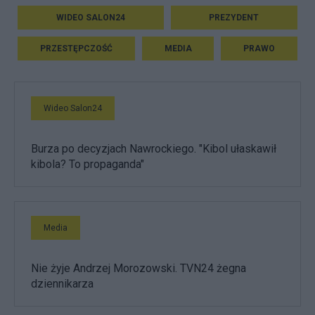
WIDEO SALON24
PREZYDENT
PRZESTĘPCZOŚĆ
MEDIA
PRAWO
Wideo Salon24
Burza po decyzjach Nawrockiego. "Kibol ułaskawił
kibola? To propaganda"
Media
Nie żyje Andrzej Morozowski. TVN24 żegna
dziennikarza