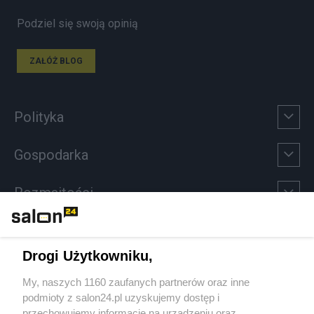
Podziel się swoją opinią
ZAŁÓŻ BLOG
Polityka
Gospodarka
Rozmaitości
Technologie
Drogi Użytkowniku,
Sport
My, naszych 1160 zaufanych partnerów oraz inne
podmioty z salon24.pl uzyskujemy dostęp i
Społeczeństwo
przechowujemy informacje na urządzeniu oraz