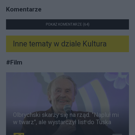
Komentarze
POKAŻ KOMENTARZE (64)
Inne tematy w dziale
Kultura
#
Film
Olbrychski skarży się na rząd. "Napluł mi
w twarz", ale wystarczył list do Tuska