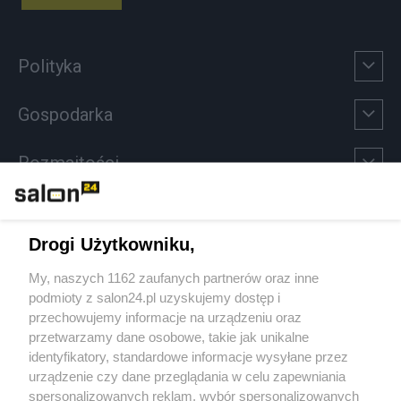
Polityka
Gospodarka
Rozmaitości
Technologie
Drogi Użytkowniku,
Sport
My, naszych 1162 zaufanych partnerów oraz inne
podmioty z salon24.pl uzyskujemy dostęp i
Społeczeństwo
przechowujemy informacje na urządzeniu oraz
przetwarzamy dane osobowe, takie jak unikalne
Kultura
identyfikatory, standardowe informacje wysyłane przez
urządzenie czy dane przeglądania w celu zapewniania
spersonalizowanych reklam, wybór spersonalizowanych