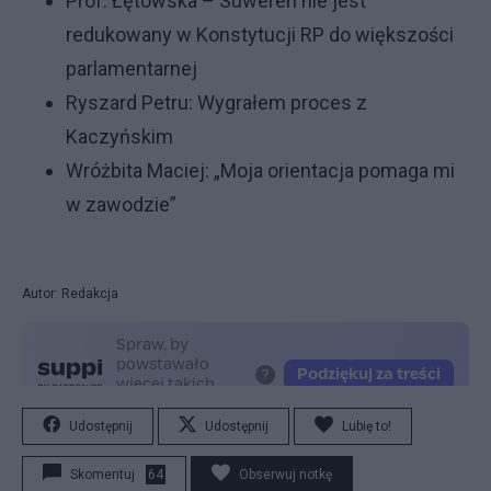
Prof. Łętowska – Suweren nie jest
redukowany w Konstytucji RP do większości
parlamentarnej
Ryszard Petru: Wygrałem proces z
Kaczyńskim
Wróżbita Maciej: „Moja orientacja pomaga mi
w zawodzie”
Autor: Redakcja
Udostępnij
Udostępnij
Lubię to!
Skomentuj
64
Obserwuj notkę