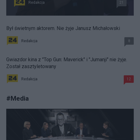
Redakcja
21
Był świetnym aktorem. Nie żyje Janusz Michałowski
Redakcja
8
Gwiazdor kina z "Top Gun: Maverick" i "Jumanji" nie żyje.
Został zasztyletowany
Redakcja
12
#
Media