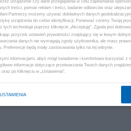
przez urządzenie czy dane przeglądania w celu zapewniania sperson
ych treści, pomiar reklam i treści, badanie odbiorców oraz ulepszan
kł, że Petru musi przeprosić prezesa PiS. Ten wyrok by
fani Partnerzy możemy używać dokładnych danych geolokalizacyjn
, że złoży apelację. Ostatecznie Sąd Apelacyjny w
tykę urządzenia do celów identyfikacji. Ponieważ cenimy Twoją pry
z tych technologii poprzez kliknięcie „Akceptuję”. Zgoda jest dobro
snej.
ikając przycisk ustawień prywatności znajdujący się w lewym dolny
etwarzania danych nie wymagają zgody użytkownika, ale masz prawo 
ński. To dowód na to, że nie ma powodu bać się tej wład
. Preferencje będą miały zastosowania tylko na tej witrynie.
dę lub niesprawiedliwość nie powinni mieć obaw, aby o t
szymi informacjami, abyś mógł świadomie i komfortowo korzystać z
tru.
gółowe informacje dotyczące przetwarzania Twoich danych znajdzi
s
oraz po kliknięciu w „Ustawienia”.
USTAWIENIA