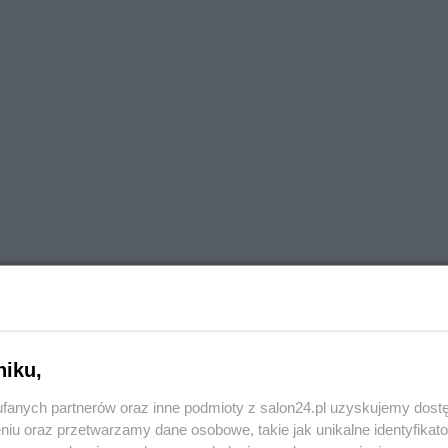
niku,
fanych partnerów oraz inne podmioty z salon24.pl uzyskujemy dost
niu oraz przetwarzamy dane osobowe, takie jak unikalne identyfikat