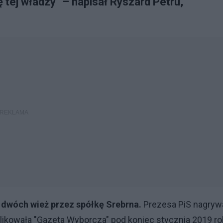
 tej władzy" – napisał Ryszard Petru,
dwóch wież przez spółkę Srebrna.
Prezesa PiS nagryw
blikowała "Gazeta Wyborcza" pod koniec stycznia 2019 ro