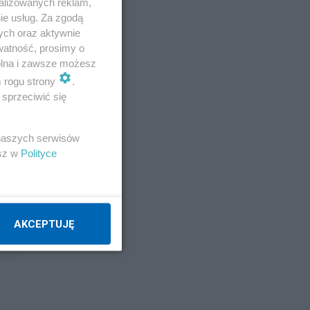
alizowanych reklam,
ie usług. Za zgodą
ł
ych oraz aktywnie
watność, prosimy o
wolna i zawsze możesz
m rogu strony
.
sprzeciwić się
zy.
ym
 naszych serwisów
esz w
Polityce
AKCEPTUJĘ