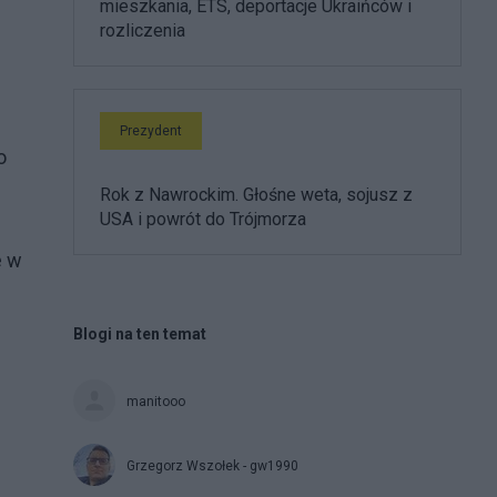
mieszkania, ETS, deportacje Ukraińców i
rozliczenia
Prezydent
o
Rok z Nawrockim. Głośne weta, sojusz z
USA i powrót do Trójmorza
e w
Blogi na ten temat
manitooo
Grzegorz Wszołek - gw1990