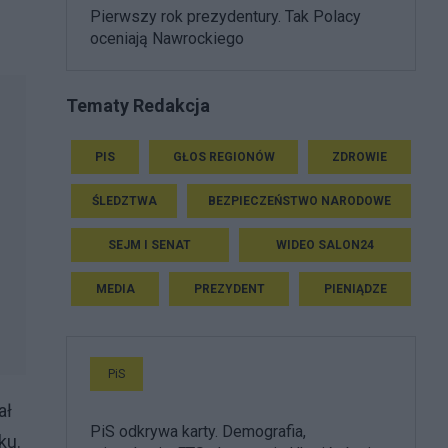
Pierwszy rok prezydentury. Tak Polacy
oceniają Nawrockiego
Tematy Redakcja
PIS
GŁOS REGIONÓW
ZDROWIE
ŚLEDZTWA
BEZPIECZEŃSTWO NARODOWE
SEJM I SENAT
WIDEO SALON24
MEDIA
PREZYDENT
PIENIĄDZE
PiS
ał
PiS odkrywa karty. Demografia,
ku.