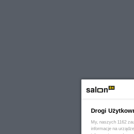
Drogi Użytkow
My, naszych 1162 zau
informacje na urządze