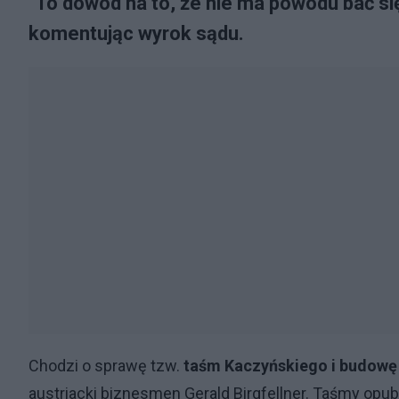
"To dowód na to, że nie ma powodu bać się
komentując wyrok sądu.
Chodzi o sprawę tzw.
taśm Kaczyńskiego i budowę 
austriacki biznesmen Gerald Birgfellner. Taśmy opu