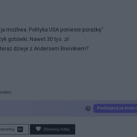
a możliwa. Polityka USA poniesie porażkę”
yk gotówki. Nawet 30 tys. zł
 teraz dzieje z Andersem Breivikiem?
orskim.
komentuj
86
Obserwuj notkę