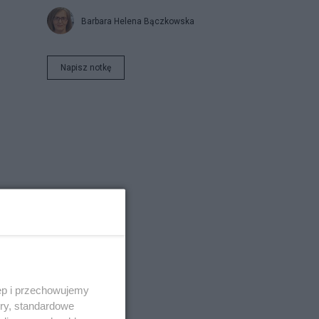
Barbara Helena Bączkowska
Napisz notkę
ęp i przechowujemy
ory, standardowe