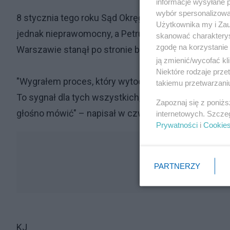
informacje wysyłane 
wybór spersonalizowan
8 stycznia tego roku Sąd Okręgowy w Warszawie orze
Użytkownika my i Zau
jednak nieprawomocny, a Petru od razu zapowiedział
skanować charakterys
zgodę na korzystanie 
Warszawie stanął po stronie byłego szefa Nowocze
ją zmienić/wycofać kl
Niektóre rodzaje prz
"Wygrałem proces, który wytoczył mi Jarosław Kaczy
takiemu przetwarzaniu
To sygnał dla tych wszystkich, którzy widząc krzyw
Zapoznaj się z poniż
głośno mówić" – napisał w czwartek na Twitterze Pe
internetowych. Szcze
Prywatności
i
Cookie
PARTNERZY
KJ