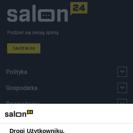
Podziel się swoją opinią
ZAŁÓŻ BLOG
Polityka
Gospodarka
Rozmaitości
Technologie
Drogi Użytkowniku,