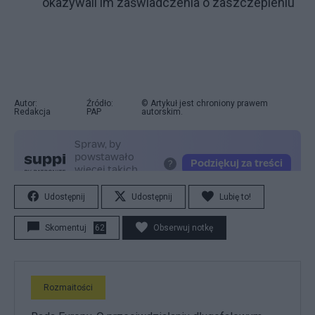
okazywali im zaświadczenia o zaszczepieniu
Autor:
Źródło:
© Artykuł jest chroniony prawem
Redakcja
PAP
autorskim.
Udostępnij
Udostępnij
Lubię to!
Skomentuj
62
Obserwuj notkę
Rozmaitości