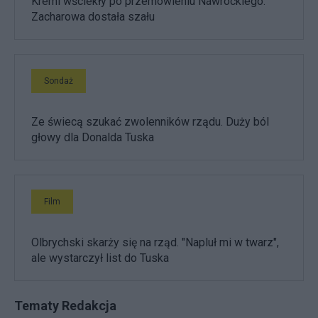
Kreml wściekły po przemówieniu Nawrockiego.
Zacharowa dostała szału
Sondaż
Ze świecą szukać zwolenników rządu. Duży ból
głowy dla Donalda Tuska
Film
Olbrychski skarży się na rząd. "Napluł mi w twarz",
ale wystarczył list do Tuska
Tematy Redakcja