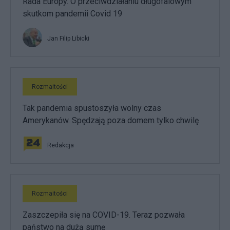
Rada Europy. O przeciwdziałaniu długofalowym
skutkom pandemii Covid 19
Jan Filip Libicki
Rozmaitości
Tak pandemia spustoszyła wolny czas
Amerykanów. Spędzają poza domem tylko chwilę
Redakcja
Rozmaitości
Zaszczepiła się na COVID-19. Teraz pozwała
państwo na dużą sumę