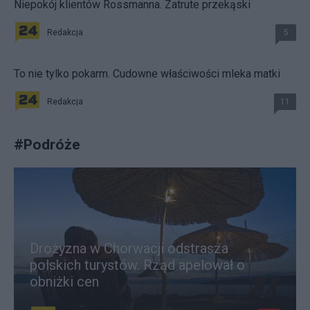
Niepokój klientów Rossmanna. Zatrute przekąski
Redakcja
5
To nie tylko pokarm. Cudowne właściwości mleka matki
Redakcja
11
#
Podróże
Drożyzna w Chorwacji odstrasza
polskich turystów. Rząd apelował o
obniżki cen