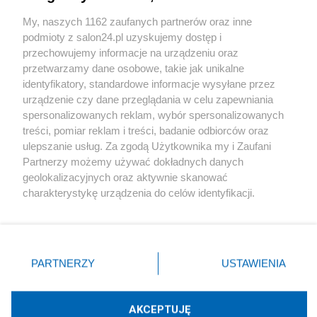
Sport
My, naszych 1162 zaufanych partnerów oraz inne
podmioty z salon24.pl uzyskujemy dostęp i
Społeczeństwo
przechowujemy informacje na urządzeniu oraz
przetwarzamy dane osobowe, takie jak unikalne
Kultura
identyfikatory, standardowe informacje wysyłane przez
urządzenie czy dane przeglądania w celu zapewniania
spersonalizowanych reklam, wybór spersonalizowanych
treści, pomiar reklam i treści, badanie odbiorców oraz
ulepszanie usług. Za zgodą Użytkownika my i Zaufani
X
Facebook
Instagram
Youtube
Partnerzy możemy używać dokładnych danych
geolokalizacyjnych oraz aktywnie skanować
charakterystykę urządzenia do celów identyfikacji.
Web Content Media sp. z o. o. © 2022
Ponieważ cenimy Twoją prywatność, prosimy o zgodę na
korzystanie z tych technologii poprzez kliknięcie
„Akceptuję”. Zgoda jest dobrowolna i zawsze możesz ją
Pomoc
O nas
Praca
Reklama
Kontakt
zmienić/wycofać klikając przycisk ustawień prywatności
PARTNERZY
USTAWIENIA
znajdujący się w lewym dolnym rogu strony
. Niektóre
rodzaje przetwarzania danych nie wymagają zgody
użytkownika, ale masz prawo sprzeciwić się takiemu
AKCEPTUJĘ