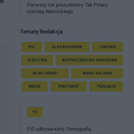
16
Pierwszy rok prezydentury. Tak Polacy
oceniają Nawrockiego
Tematy Redakcja
PIS
GŁOS REGIONÓW
ZDROWIE
ŚLEDZTWA
BEZPIECZEŃSTWO NARODOWE
SEJM I SENAT
WIDEO SALON24
MEDIA
PREZYDENT
PIENIĄDZE
PiS
PiS odkrywa karty. Demografia,