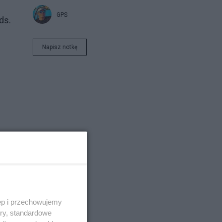
GPS
ds.
Napisz notkę
)
oby
ęp i przechowujemy
ory, standardowe