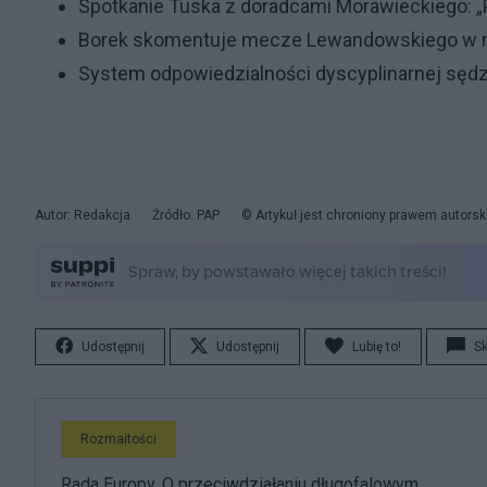
Spotkanie Tuska z doradcami Morawieckiego: „P
Borek skomentuje mecze Lewandowskiego w n
System odpowiedzialności dyscyplinarnej sędz
Autor: Redakcja
Źródło: PAP
© Artykuł jest chroniony prawem autorsk
Udostępnij
Udostępnij
Lubię to!
S
Rozmaitości
Rada Europy. O przeciwdziałaniu długofalowym