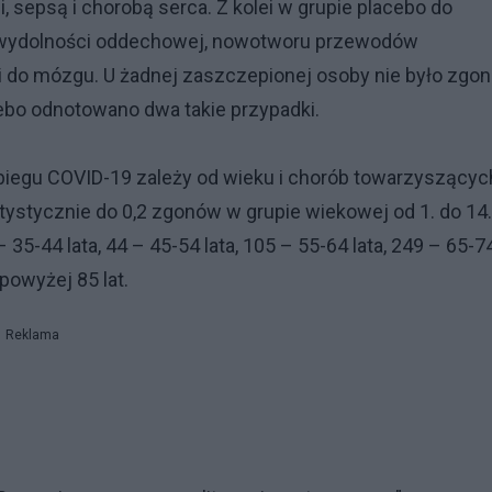
, sepsą i chorobą serca. Z kolei w grupie placebo do
niewydolności oddechowej, nowotworu przewodów
i do mózgu. U żadnej zaszczepionej osoby nie było zgon
ebo odnotowano dwa takie przypadki.
biegu COVID-19 zależy od wieku i chorób towarzyszącyc
atystycznie do 0,2 zgonów w grupie wiekowej od 1. do 14.
 – 35-44 lata, 44 – 45-54 lata, 105 – 55-64 lata, 249 – 65-7
powyżej 85 lat.
Reklama