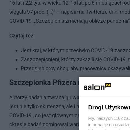
16 lat i 2,2 tys. w wieku 12-15 lat, po 6 miesiącac
sięgała 97 proc. (...)” – napisał na Twitterze dr n. 
COVID-19. „Szczepienia zmieniają oblicze pandemii” -
Czytaj też:
Jest kraj, w którym przeciwko COVID-19 zaszcze
Zaszczepionieni, którzy zakazili się COVID-19, n
Przedsiębiorcy chcą, aby pracownicy okazywal
Szczepionka Pfizera nie tylko skutec
Autorzy badania zwracają uwagę, że szczepionka Pf
jest nie tylko skuteczna, ale i bezpieczna. Wykazuj
Drogi Użytkow
COVID-19 , co jest głównym celem szczepień. Właśn
My, naszych 1162 zau
okresie badań dominował wariant Beta, efektywność
informacje na urządze