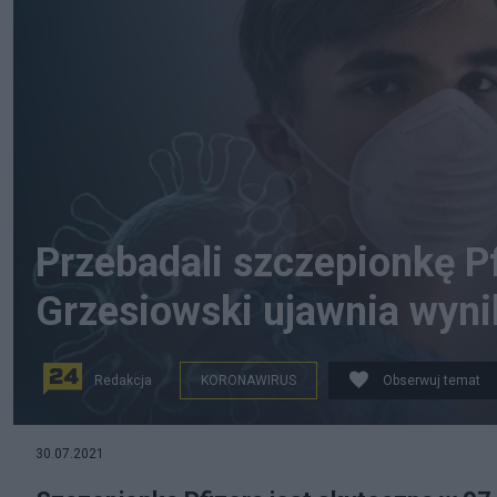
Przebadali szczepionkę Pf
Grzesiowski ujawnia wyni
Redakcja
KORONAWIRUS
Obserwuj temat
Szczepionka na COVID-19 jest skuteczna wśród dzieci
30.07.2021