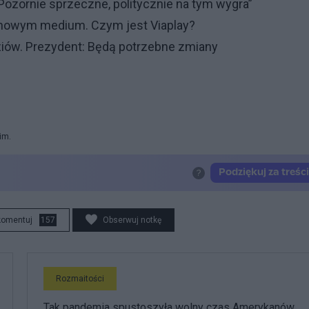
ozornie sprzeczne, politycznie na tym wygra”
owym medium. Czym jest Viaplay?
iów. Prezydent: Będą potrzebne zmiany
im.
komentuj
157
Obserwuj notkę
Rozmaitości
Tak pandemia spustoszyła wolny czas Amerykanów.