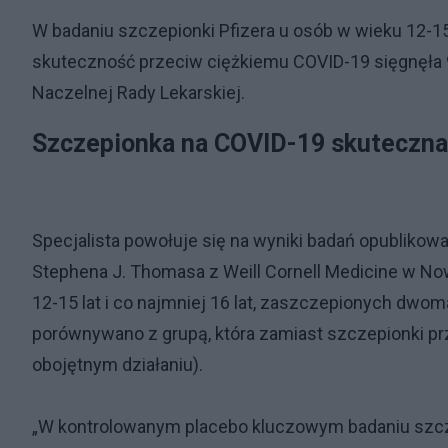
W badaniu szczepionki Pfizera u osób w wieku 12-15 
skuteczność przeciw ciężkiemu COVID-19 sięgnęła 9
Naczelnej Rady Lekarskiej.
Szczepionka na COVID-19 skuteczna
Specjalista powołuje się na wyniki badań opubliko
Stephena J. Thomasa z Weill Cornell Medicine w N
12-15 lat i co najmniej 16 lat, zaszczepionych dwoma
porównywano z grupą, która zamiast szczepionki pr
obojętnym działaniu).
„W kontrolowanym placebo kluczowym badaniu szczep