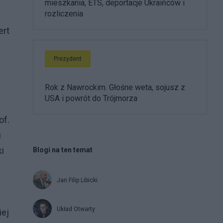
mieszkania, ETS, deportacje Ukraińców i
rozliczenia
ert
Prezydent
Rok z Nawrockim. Głośne weta, sojusz z
USA i powrót do Trójmorza
of.
u
i
Blogi na ten temat
Jan Filip Libicki
Układ Otwarty
iej