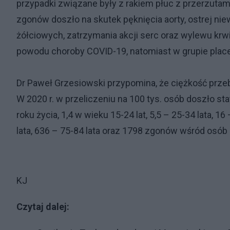
przypadki związane były z rakiem płuc z przerzutami
zgonów doszło na skutek pęknięcia aorty, ostrej 
żółciowych, zatrzymania akcji serc oraz wylewu krw
powodu choroby COVID-19, natomiast w grupie plac
Dr Paweł Grzesiowski przypomina, że ciężkość prze
W 2020 r. w przeliczeniu na 100 tys. osób doszło st
roku życia, 1,4 w wieku 15-24 lat, 5,5 – 25-34 lata, 16
lata, 636 – 75-84 lata oraz 1798 zgonów wśród osób 
KJ
Czytaj dalej: