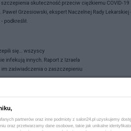
h od szczepienia skuteczność przeciw ciężkiemu COVID-19
med. Paweł Grzesiowski, ekspert Naczelnej Rady Lekarskiej 
 podkreślił.
pili się... wszyscy
ie infekują innych. Raport z Izraela
i im zaświadczenia o zaszczepieniu
zna, ale i bezpieczna
izera (opracowana wspólnie z niemiecką firmą BioNTech
e dużą efektywność w zapobieganiu ciężkiej postaci chor
niku,
ie w tym przypadku sięgała ona 97 proc. W RPA, gdzie w
fanych partnerów oraz inne podmioty z salon24.pl uzyskujemy dost
 szczepień wyniosła nawet 100 proc.
niu oraz przetwarzamy dane osobowe, takie jak unikalne identyfikat