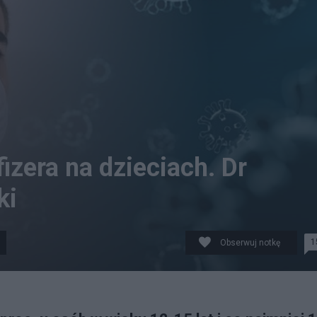
izera na dzieciach. Dr
ki
1
Obserwuj notkę
.