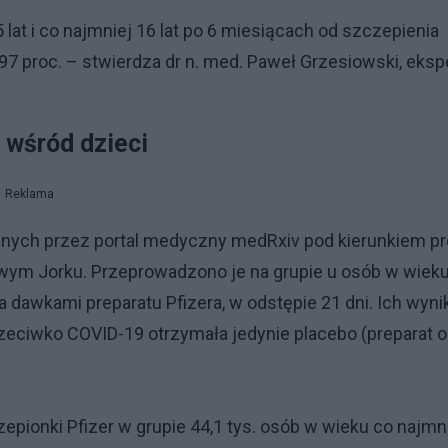
lat i co najmniej 16 lat po 6 miesiącach od szczepienia
7 proc. – stwierdza dr n. med. Paweł Grzesiowski, eksp
 wśród dzieci
Reklama
wanych przez portal medyczny medRxiv pod kierunkiem pr
owym Jorku. Przeprowadzono je na grupie u osób w wiek
 dawkami preparatu Pfizera, w odstępie 21 dni. Ich wynik
zeciwko COVID-19 otrzymała jedynie placebo (preparat o
ionki Pfizer w grupie 44,1 tys. osób w wieku co najmn