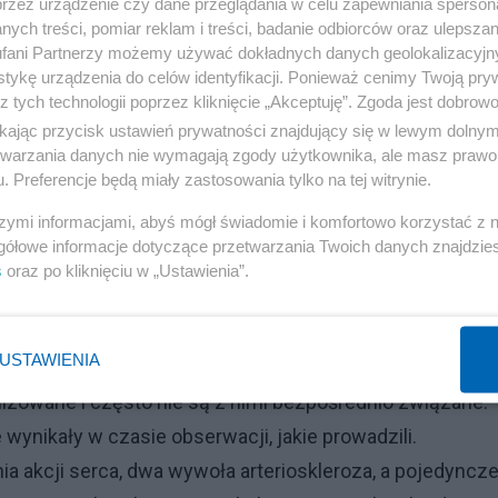
przez urządzenie czy dane przeglądania w celu zapewniania sperson
ych treści, pomiar reklam i treści, badanie odbiorców oraz ulepszan
 się komentarze, że w obserwowanym okresie zmarło 15
fani Partnerzy możemy używać dokładnych danych geolokalizacyjn
tykę urządzenia do celów identyfikacji. Ponieważ cenimy Twoją pry
ych, które otrzymały placebo. „COVID jak widać w tym wi
z tych technologii poprzez kliknięcie „Akceptuję”. Zgoda jest dobro
erdza jeden z internautów. Taka interpretacja jest jedn
ikając przycisk ustawień prywatności znajdujący się w lewym dolny
etwarzania danych nie wymagają zgody użytkownika, ale masz prawo 
. Preferencje będą miały zastosowania tylko na tej witrynie.
inicznych
szymi informacjami, abyś mógł świadomie i komfortowo korzystać z
gółowe informacje dotyczące przetwarzania Twoich danych znajdzi
informacją - komentuje dr Paweł Grzesiowski. Specjalist
s
oraz po kliknięciu w „Ustawienia”.
icznych zawsze się zdarzają i nie ma w tym żadnej
USTAWIENIA
izowane i często nie są z nimi bezpośrednio związane.
wynikały w czasie obserwacji, jakie prowadzili.
a akcji serca, dwa wywoła arterioskleroza, a pojedyncz