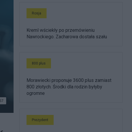
Rosja
Kreml wściekły po przemówieniu
Nawrockiego. Zacharowa dostała szału
800 plus
Morawiecki proponuje 3600 plus zamiast
800 złotych. Środki dla rodzin byłyby
ogromne
57
Prezydent