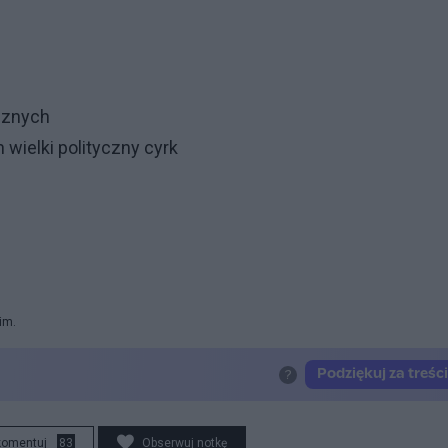
cznych
 wielki polityczny cyrk
im.
komentuj
83
Obserwuj notkę