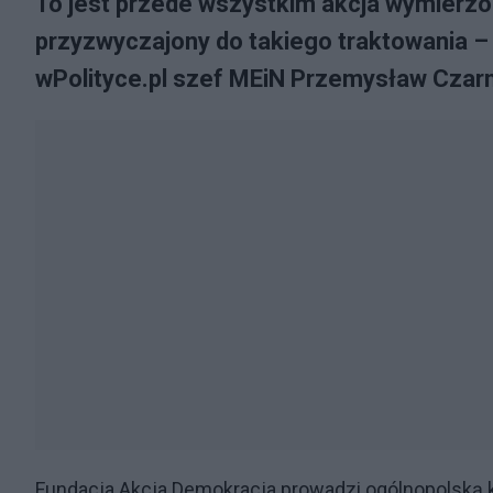
To jest przede wszystkim akcja wymierzon
przyzwyczajony do takiego traktowania –
wPolityce.pl szef MEiN Przemysław Czarne
Fundacja Akcja Demokracja prowadzi ogólnopolską k