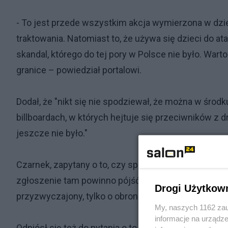
- To jest przede wszystkim akcja wymierzona w dzie
traktowania. Natomiast to, że używa się dzieci do at
skandal, którego do tej pory w Polsce nie było. Wa
granice – powiedział portalowi.
Dodał, że "nikt się nie spodziewał, że można w śro
billboardach, w których hejtuje się przeciwników z d
jeszcze nie było."
Czarnek, zapytany o to, czy sprawą powinien zająć s
zgłoszenie tam powinno pójść, bo to jest kwestia ob
Drogi Użytkow
przyzwyczajony, tylko o obronie dzieci".
My, naszych 1162 zau
informacje na urządze
Odniósł się też do pytania o to, czy należałoby podj