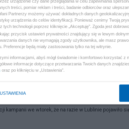
przez urządzenie czy dane przeglądania w celu zapewniania sperson
ych treści, pomiar reklam i treści, badanie odbiorców oraz ulepszan
 do uzgodnienia z RPD.
fani Partnerzy możemy używać dokładnych danych geolokalizacyjn
tykę urządzenia do celów identyfikacji. Ponieważ cenimy Twoją pry
ik Praw Dziecka"
z tych technologii poprzez kliknięcie „Akceptuję”. Zgoda jest dobro
ikając przycisk ustawień prywatności znajdujący się w lewym dolny
ferencji prasowej, a Przemysław Czarnek już szuka pom
etwarzania danych nie wymagają zgody użytkownika, ale masz prawo 
. Preferencje będą miały zastosowania tylko na tej witrynie.
kcja wymierzona w dzieci, to akcja, która skończy się pa
.
szymi informacjami, abyś mógł świadomie i komfortowo korzystać z
gółowe informacje dotyczące przetwarzania Twoich danych znajdzi
s
oraz po kliknięciu w „Ustawienia”.
 obywatelkami i obywatelami, a nie stanął w obronie dzie
tego samego ministra. To najkrótsze podsumowanie
ek i Mikołaj Pawlak sprawują funkcję" – dodano.
USTAWIENIA
 kampanii we wtorek, że na razie w Lublinie pojawiło si