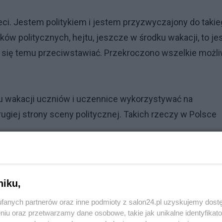
ci. Jestem politykiem i jestem przyzwyczajony do taki
aków politycznych, hejtu, jeszcze w środku wakacji, to je
rto się temu przeciwstawiać. Przekroczono wszelkie możl
dku wakacji uczniów i uczennice wykorzystywać na
rugiej strony sceny politycznej. Takich rzeczy w Polsce
ię Rzecznik Praw Dziecka, stwierdził, że "na pewno takie
rony dzieci. Nie mówię o sobie, bo ja jestem do tego
niku,
fanych partnerów oraz inne podmioty z salon24.pl uzyskujemy dost
niu oraz przetwarzamy dane osobowe, takie jak unikalne identyfikat
ąć kroki mające na celu ochronę dzieci przed tego typu