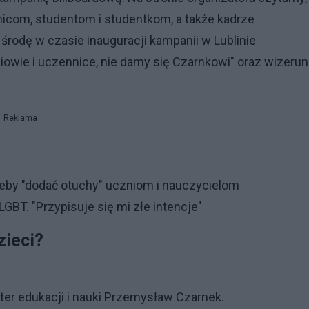
nicom, studentom i studentkom, a także kadrze
rodę w czasie inauguracji kampanii w Lublinie
iowie i uczennice, nie damy się Czarnkowi" oraz wizeru
Reklama
 żeby "dodać otuchy" uczniom i nauczycielom
LGBT. "Przypisuje się mi złe intencje"
zieci?
ster edukacji i nauki Przemysław Czarnek.