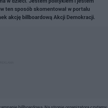
a w dzieci. Jestem politykiem i jestem
 w ten sposób skomentował w portalu
k akcję billboardową Akcji Demokracji.
ampanię billboardową. Na stronie organizatora czytamy,