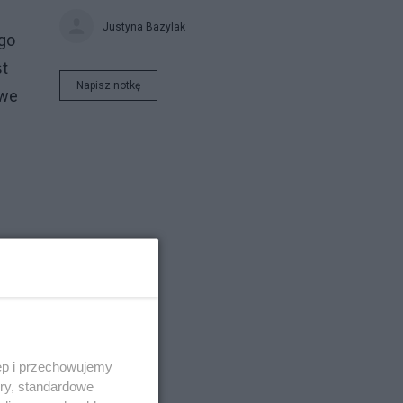
Justyna Bazylak
ego
st
Napisz notkę
iwe
ęp i przechowujemy
ory, standardowe