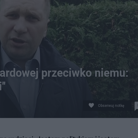
oardowej przeciwko niemu:
i"
Obserwuj notkę
mpanię billboardową przeciwko Czarnkowi.