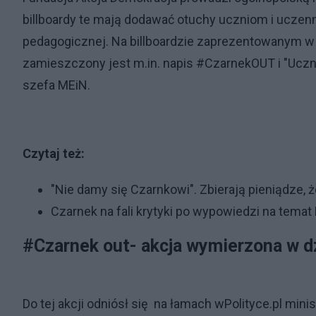
billboardy te mają dodawać otuchy uczniom i uczen
pedagogicznej. Na billboardzie zaprezentowanym w ś
zamieszczony jest m.in. napis #CzarnekOUT i "Uczn
szefa MEiN.
Czytaj też:
"Nie damy się Czarnkowi". Zbierają pieniądze,
Czarnek na fali krytyki po wypowiedzi na temat 
#Czarnek out- akcja wymierzona w d
Do tej akcji odniósł się na łamach wPolityce.pl mini