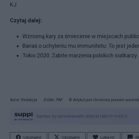
KJ
Czytaj dalej:
Wzrosną kary za śmiecenie w miejscach publi
Banaś o uchyleniu mu immunitetu: To jest jeden
Tokio 2020. Zabite marzenia polskich siatkarzy
Autor: Redakcja
Źródło: PAP
© Artykuł jest chroniony prawem autorsk
Udostępnij
Udostępnij
Lubię to!
S