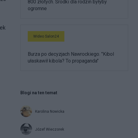
800 złotych. Środki dla rodzin byłyby
ogromne
nek
Wideo Salon24
Burza po decyzjach Nawrockiego. "Kibol
ułaskawił kibola? To propaganda"
Blogi na ten temat
Karolina Nowicka
Józef Wieczorek