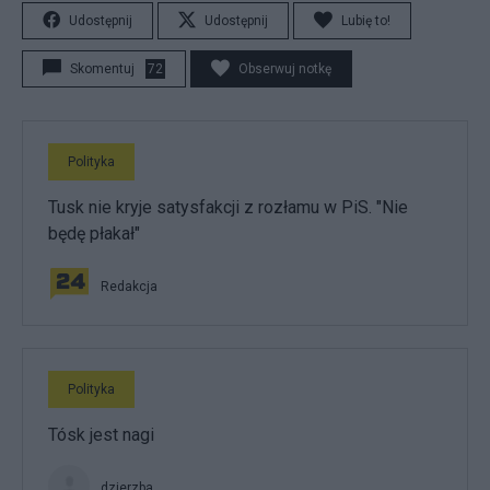
Udostępnij
Udostępnij
Lubię to!
Skomentuj
72
Obserwuj notkę
Polityka
Tusk nie kryje satysfakcji z rozłamu w PiS. "Nie
będę płakał"
Redakcja
Polityka
Tósk jest nagi
dzierzba