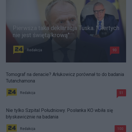
Pierwsza taka deklaracja Tuska. "Giertych
nie jest świętą krową"
Redakcja
90
Tomograf na denacie? Arłukowicz porównał to do badania
Tutanchamona
Redakcja
51
Nie tylko Szpital Południowy. Posłanka KO wbiła się
błyskawicznie na badania
Redakcja
100