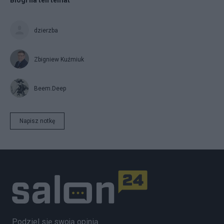
Blogi na ten temat
dzierzba
Zbigniew Kuźmiuk
Beem.Deep
Napisz notkę
Podziel się swoją opinią