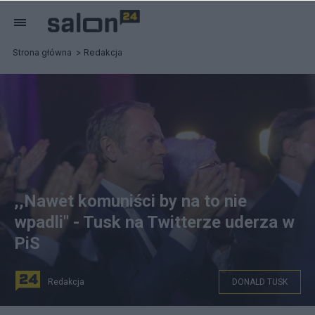
Strona główna
Redakcja
,,Nawet komuniści by na to nie
wpadli" - Tusk na Twitterze uderza w
PiS
Redakcja
DONALD TUSK
Donald Tusk. Fot. PAP/Piotr Wittman