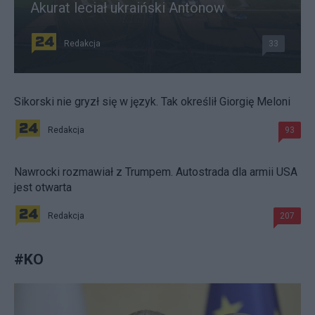
Akurat leciał ukraiński Antonow
Redakcja
33
Sikorski nie gryzł się w język. Tak określił Giorgię Meloni
Redakcja
93
Nawrocki rozmawiał z Trumpem. Autostrada dla armii USA
jest otwarta
Redakcja
207
#
KO