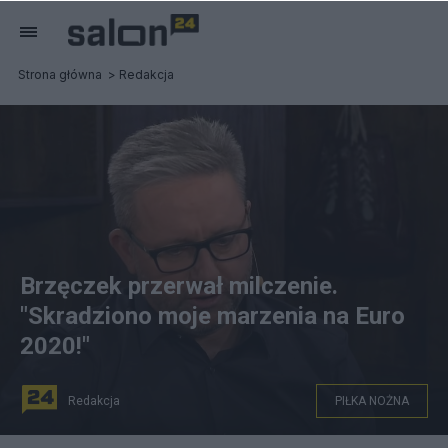
Strona główna
Redakcja
Brzęczek przerwał milczenie.
"Skradziono moje marzenia na Euro
2020!"
Redakcja
PIŁKA NOŻNA
Jerzy Brzęczek nadal nie rozumie, dlaczego został