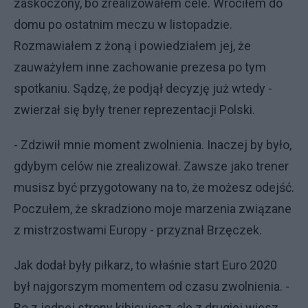
zaskoczony, bo zrealizowałem cele. Wróciłem do
domu po ostatnim meczu w listopadzie.
Rozmawiałem z żoną i powiedziałem jej, że
zauważyłem inne zachowanie prezesa po tym
spotkaniu. Sądzę, że podjął decyzję już wtedy -
zwierzał się były trener reprezentacji Polski.
- Zdziwił mnie moment zwolnienia. Inaczej by było,
gdybym celów nie zrealizował. Zawsze jako trener
musisz być przygotowany na to, że możesz odejść.
Poczułem, że skradziono moje marzenia związane
z mistrzostwami Europy - przyznał Brzęczek.
Jak dodał były piłkarz, to właśnie start Euro 2020
był najgorszym momentem od czasu zwolnienia. -
Bo z jednej strony kibicujesz, ale z drugiej wiesz,