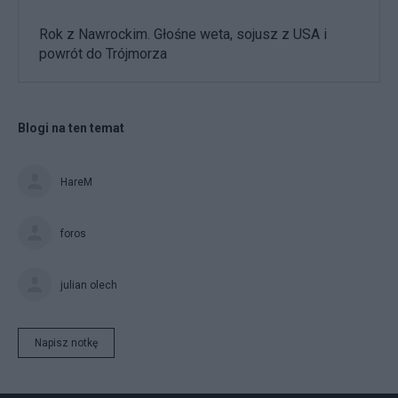
Rok z Nawrockim. Głośne weta, sojusz z USA i
powrót do Trójmorza
Blogi na ten temat
HareM
foros
julian olech
Napisz notkę