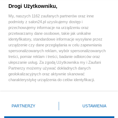
Drogi Użytkowniku,
Sport
My, naszych 1162 zaufanych partnerów oraz inne
podmioty z salon24.pl uzyskujemy dostęp i
Społeczeństwo
przechowujemy informacje na urządzeniu oraz
przetwarzamy dane osobowe, takie jak unikalne
Kultura
identyfikatory, standardowe informacje wysyłane przez
urządzenie czy dane przeglądania w celu zapewniania
spersonalizowanych reklam, wybór spersonalizowanych
treści, pomiar reklam i treści, badanie odbiorców oraz
ulepszanie usług. Za zgodą Użytkownika my i Zaufani
X
Facebook
Instagram
Youtube
Partnerzy możemy używać dokładnych danych
geolokalizacyjnych oraz aktywnie skanować
charakterystykę urządzenia do celów identyfikacji.
Web Content Media sp. z o. o. © 2022
Ponieważ cenimy Twoją prywatność, prosimy o zgodę na
korzystanie z tych technologii poprzez kliknięcie
„Akceptuję”. Zgoda jest dobrowolna i zawsze możesz ją
Pomoc
O nas
Praca
Reklama
Kontakt
zmienić/wycofać klikając przycisk ustawień prywatności
PARTNERZY
USTAWIENIA
znajdujący się w lewym dolnym rogu strony
. Niektóre
rodzaje przetwarzania danych nie wymagają zgody