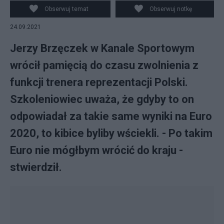
zwolniony z funkcji trenera reprezentacji Polski.
Obserwuj temat
Obserwuj notkę
24.09.2021
Jerzy Brzęczek w Kanale Sportowym
wrócił pamięcią do czasu zwolnienia z
funkcji trenera reprezentacji Polski.
Szkoleniowiec uważa, że gdyby to on
odpowiadał za takie same wyniki na Euro
2020, to kibice byliby wściekli. - Po takim
Euro nie mógłbym wrócić do kraju -
stwierdził.