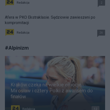
Redakcja
2
Afera w PKO Ekstraklasie. Sędziowie zawieszeni po
kompromitacji
Redakcja
26
#
Alpinizm
Kraków czeka na wielkie emocje.
Mirosław i cztery Polki z awansem do
finałów
Redakcja
12