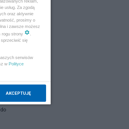
alizowanych reklam,
ie usług. Za zgodą
ych oraz aktywnie
watność, prosimy o
wolna i zawsze możesz
m rogu strony
.
się
sprzeciwić się
 w
 naszych serwisów
esz w
Polityce
AKCEPTUJĘ
 do