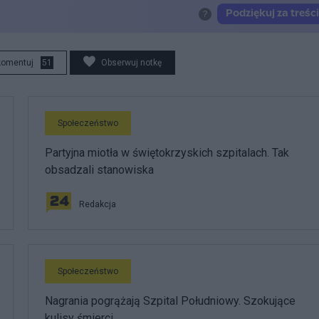
komentuj
51
Obserwuj notkę
Społeczeństwo
Partyjna miotła w świętokrzyskich szpitalach. Tak
obsadzali stanowiska
Redakcja
Społeczeństwo
Nagrania pogrążają Szpital Południowy. Szokujące
kulisy śmierci