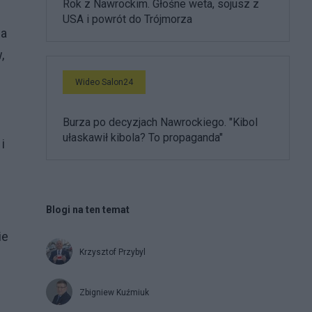
Rok z Nawrockim. Głośne weta, sojusz z
USA i powrót do Trójmorza
na
,
Wideo Salon24
Burza po decyzjach Nawrockiego. "Kibol
ułaskawił kibola? To propaganda"
i
Blogi na ten temat
ie
Krzysztof Przybyl
Zbigniew Kuźmiuk