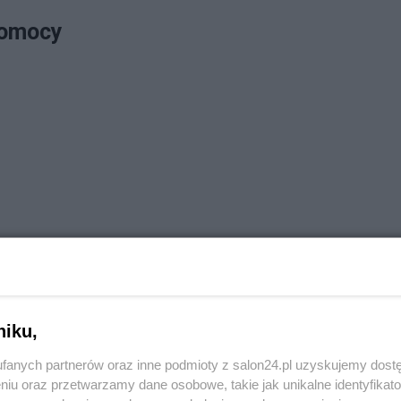
 pomocy
niku,
fanych partnerów oraz inne podmioty z salon24.pl uzyskujemy dost
niu oraz przetwarzamy dane osobowe, takie jak unikalne identyfikat