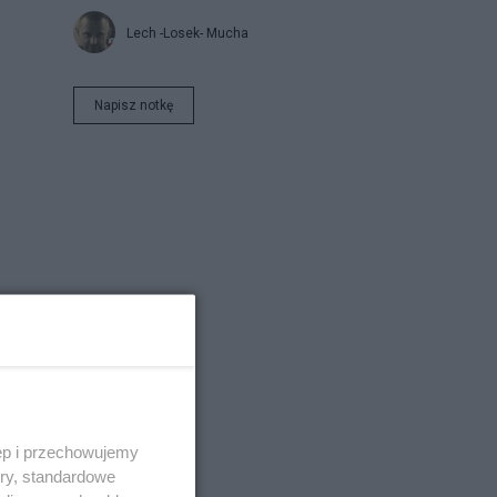
Lech -Losek- Mucha
Napisz notkę
ęp i przechowujemy
ory, standardowe