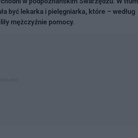
zychodni w podpoznańskim Swarzędzu. W tłum
ała być lekarka i pielęgniarka, które – według
eliły mężczyźnie pomocy.