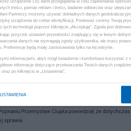
przez urządzenie czy dane przeglądania w celu zapewniania sperson
ych treści, pomiar reklam i treści, badanie odbiorców oraz ulepszan
fani Partnerzy możemy używać dokładnych danych geolokalizacyjn
tykę urządzenia do celów identyfikacji. Ponieważ cenimy Twoją pry
z tych technologii poprzez kliknięcie „Akceptuję”. Zgoda jest dobro
ikając przycisk ustawień prywatności znajdujący się w lewym dolny
u minutach; mimo reanimacji życia mężczyzny nie udało 
etwarzania danych nie wymagają zgody użytkownika, ale masz prawo 
. Preferencje będą miały zastosowania tylko na tej witrynie.
 POZ nieudzielające pomocy!!!!" - napisała załoga karetki
szymi informacjami, abyś mógł świadomie i komfortowo korzystać z
gółowe informacje dotyczące przetwarzania Twoich danych znajdzi
s
oraz po kliknięciu w „Ustawienia”.
iu zapowiedziała podjęcie kroków w tej sprawie.
a, oraz Okręgowa Izba Pielęgniarek i Położnych.
USTAWIENIA
Reklama
 Poznaniu Przemysław Ciupka powiedział, że dotychczas
j sprawie.