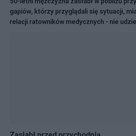
50-letni mężczyzna zasłabł w pobliżu pr
gapiów, którzy przyglądali się sytuacji, mi
relacji ratowników medycznych - nie udzi
Zasłabł przed przychodnią