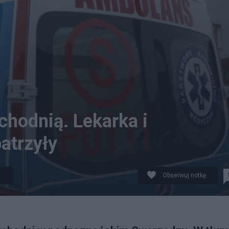
chodnią. Lekarka i
patrzyły
t
Obserwuj notkę
cie ilustracyjne, fot. Urząd Wojewódzki w Poznaniu.