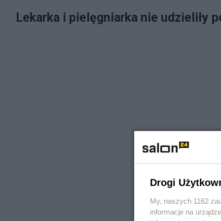
Lekarka i pielęgniarka nie udzieliły
Drogi Użytkow
My, naszych 1162 zau
informacje na urządze