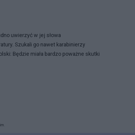
rudno uwierzyć w jej słowa
tury. Szukali go nawet karabinierzy
olski: Będzie miała bardzo poważne skutki
im.