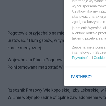
informacje wysyłane 
wybór spersonalizowan
Użytkownika my i Zau
skanować charakterys
zgodę na korzystanie 
ją zmienić/wycofać kl
Pogotowie przyjechało na miejsce zdarzenia po kilk
Niektóre rodzaje prz
takiemu przetwarzaniu
uratować. "Tłum gapiów, w tym lekarka i pielęgniarka
Zapoznaj się z poniż
karcie medycznej.
internetowych. Szcze
Prywatności
i
Cookie
Wojewódzka Stacja Pogotowia Ratunkowego w Poznan
Poinformowana ma zostać Wielkopolska Izba Lekarsk
PARTNERZY
Rzecznik Prasowy Wielkopolskiej Izby Lekarskiej w
WIL nie wpłynęło żadne oficjalne zawiadomienie w te