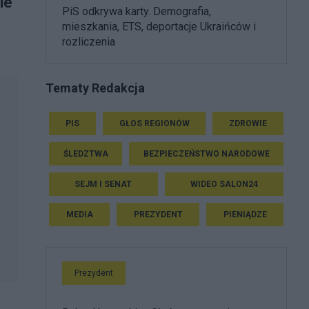
ie
PiS odkrywa karty. Demografia,
mieszkania, ETS, deportacje Ukraińców i
rozliczenia
Tematy Redakcja
PIS
GŁOS REGIONÓW
ZDROWIE
ŚLEDZTWA
BEZPIECZEŃSTWO NARODOWE
SEJM I SENAT
WIDEO SALON24
MEDIA
PREZYDENT
PIENIĄDZE
Prezydent