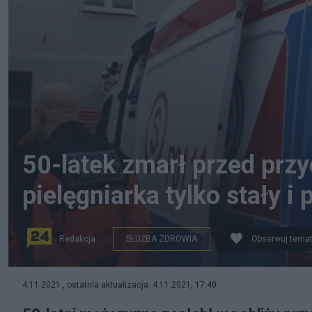
50-latek zmarł przed przy
pielęgniarka tylko stały i 
Redakcja
SŁUŻBA ZDROWIA
Obserwuj tema
Ratownicy nie zdołali uratować mężczyźnie życia, zdję
4.11.2021 , ostatnia aktualizacja: 4.11.2021, 17:40