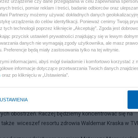
przez urządzenie czy dane przeglądania w celu zapewniania sperson
e. W ogóle ta ścieżka wzmacniania restrykcji wydaje się
ych treści, pomiar reklam i treści, badanie odbiorców oraz ulepszan
fani Partnerzy możemy używać dokładnych danych geolokalizacyjn
my o innych rozwiązaniach – powiedział minister zdrowi
tykę urządzenia do celów identyfikacji. Ponieważ cenimy Twoją pry
z tych technologii poprzez kliknięcie „Akceptuję”. Zgoda jest dobro
ośredni, ale jego zdaniem bardziej skuteczny, będą mogł
ikając przycisk ustawień prywatności znajdujący się w lewym dolny
etwarzania danych nie wymagają zgody użytkownika, ale masz prawo 
 bezpieczeństwo. Niedzielski zwracał też uwagę, że
. Preferencje będą miały zastosowania tylko na tej witrynie.
od poprzednich, m.in. tym, że wcześniej nie było
szymi informacjami, abyś mógł świadomie i komfortowo korzystać z
zechorował covid, był stosunkowo niski. - Teraz te parame
gółowe informacje dotyczące przetwarzania Twoich danych znajdzi
ił. - To jest naturalna bariera i widzimy, że ona działa 
s
oraz po kliknięciu w „Ustawienia”.
USTAWIENIA
Reklama
wych obostrzeń. Raczej będziemy koncentrować się na
ł także wiceszef resortu zdrowia Waldemar Kraska w TV