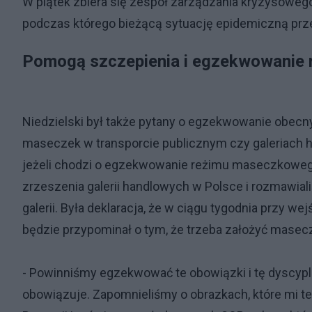
W piątek zbiera się zespół zarządzania kryzysow
podczas którego bieżącą sytuację epidemiczną prze
Pomogą szczepienia i egzekwowanie r
Niedzielski był także pytany o egzekwowanie obecnyc
maseczek w transporcie publicznym czy galeriach h
jeżeli chodzi o egzekwowanie reżimu maseczkoweg
zrzeszenia galerii handlowych w Polsce i rozmawi
galerii. Była deklaracja, że w ciągu tygodnia przy wej
będzie przypominał o tym, że trzeba założyć masecz
- Powinniśmy egzekwować te obowiązki i tę dyscyplin
obowiązuje. Zapomnieliśmy o obrazkach, które mi ter