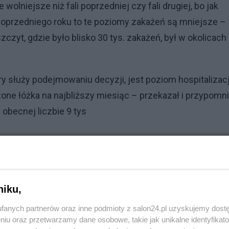
wolniejsze niż fali poprzedniej czy fali drugiej, bo jak
poprzedniego roku to te poziomy zakażeń są mniejsze –
zczyt, gdzie było blisko 30 tys. zakażeń, był w okolicach
 służy podejmowaniu decyzji, jest poziom hospitalizacji
 łóżka na najbliższy miesiąc – przekazał i przypomni
 obecnej liczbie 9 tys
rykcji wydaje się mało skuteczna
niku,
24 zwrócił także uwagę, że obowiązujące restrykcje
fanych partnerów oraz inne podmioty z salon24.pl uzyskujemy dost
 rożnych miejscach publicznych.
niu oraz przetwarzamy dane osobowe, takie jak unikalne identyfikat