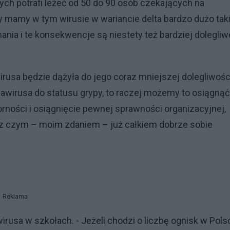
ch potrafi leżeć od 50 do 90 osób czekających na
ety mamy w tym wirusie w wariancie delta bardzo dużo tak
nia i te konsekwencje są niestety też bardziej dolegliw
wirusa będzie dążyła do jego coraz mniejszej dolegliwości
awirusa do statusu grypy, to raczej możemy to osiągnąć
rności i osiągnięcie pewnej sprawności organizacyjnej,
ą, z czym – moim zdaniem – już całkiem dobrze sobie
Reklama
irusa w szkołach. - Jeżeli chodzi o liczbę ognisk w Pols