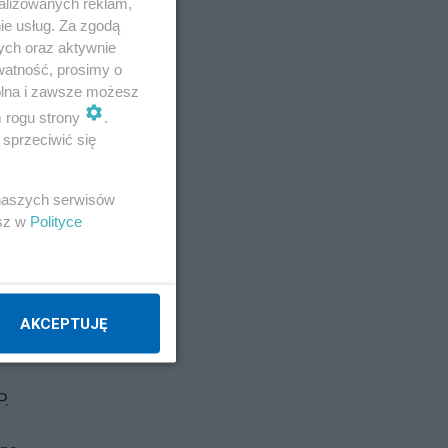
alizowanych reklam,
ie usług. Za zgodą
ych oraz aktywnie
a.
watność, prosimy o
wolna i zawsze możesz
y
m rogu strony
.
sprzeciwić się
 naszych serwisów
try
esz w
Polityce
–
AKCEPTUJĘ
P.