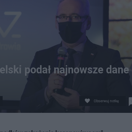
zielski podał najnowsze dane
Obserwuj notkę