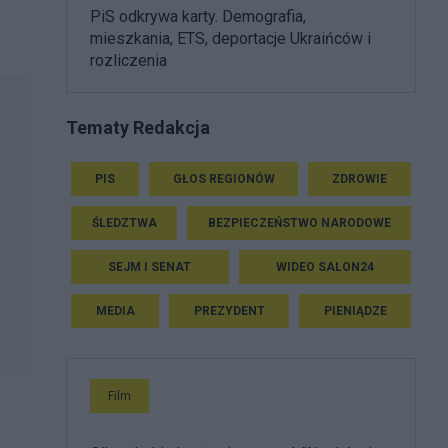
PiS odkrywa karty. Demografia,
mieszkania, ETS, deportacje Ukraińców i
rozliczenia
Tematy Redakcja
PIS
GŁOS REGIONÓW
ZDROWIE
ŚLEDZTWA
BEZPIECZEŃSTWO NARODOWE
SEJM I SENAT
WIDEO SALON24
MEDIA
PREZYDENT
PIENIĄDZE
Film