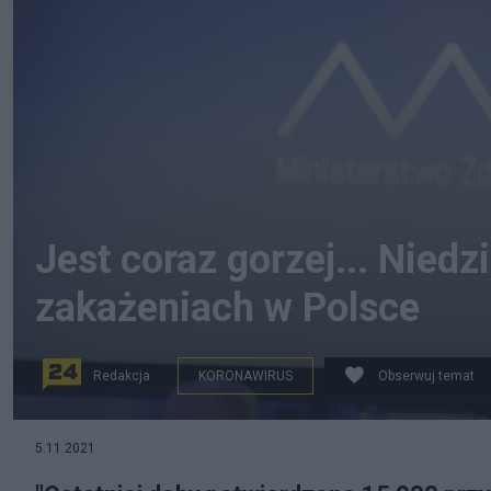
Jest coraz gorzej... Nied
zakażeniach w Polsce
Redakcja
KORONAWIRUS
Obserwuj temat
Adam Niedzielski. fot. PAP / Tomasz Gzell
5.11.2021