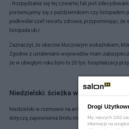
- Rozpędzanie się tej czwartej fali jest zdecydowanie 
porównujemy się z październikiem czy listopadem 
podkreślał szef resortu zdrowia, przypominając, że s
listopada ub.r.
Zaznaczył, że obecnie kluczowym wskaźnikiem, który
Zgodnie z ustaleniami wojewodów mam zabezpieczone
że w ubiegłym roku było to 20 tys. hospitalizacji przy
Niedzielski: ścieżka wzmacniania rest
Drogi Użytkow
Niedzielski w rozmowie na antenie Polskiego Radia 
My, naszych 1162 zau
dotyczą zapewnienia limitu mniej więcej 75 proc. w
informacje na urządze