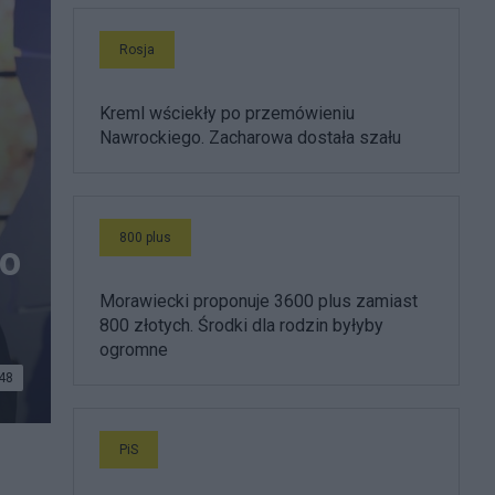
Rosja
Kreml wściekły po przemówieniu
Nawrockiego. Zacharowa dostała szału
800 plus
 o
Morawiecki proponuje 3600 plus zamiast
800 złotych. Środki dla rodzin byłyby
ogromne
48
PiS