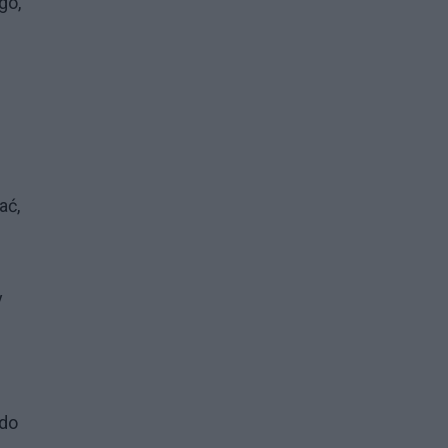
go,
ać,
y
 do