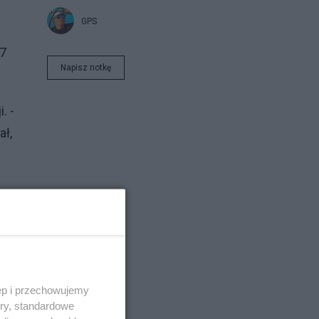
GPS
 7
Napisz notkę
. -
ał,
ęp i przechowujemy
ory, standardowe