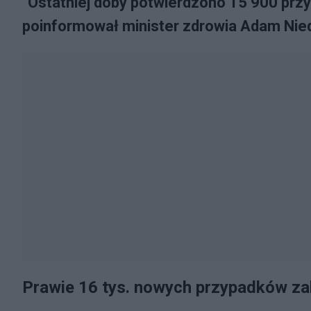
"Ostatniej doby potwierdzono 15 900 pr
poinformował minister zdrowia Adam Nied
Prawie 16 tys. nowych przypadków z