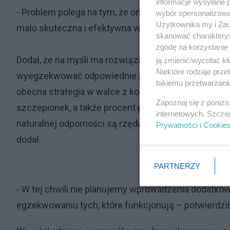
informacje wysyłane 
- Problem polega na tym, że one nie są przestrzegan
wybór spersonalizowan
Użytkownika my i Zau
mało skuteczna i efektywna w Polsce. Dlatego myśli
skanować charakterys
zgodę na korzystanie 
Dodał, że na myśli ma rozwiązania, które w sposób p
ją zmienić/wycofać kl
Niektóre rodzaje prz
wyegzekwować odpowiednie podejście zapewniające
takiemu przetwarzaniu
obecna strategia w walce z koronawirusem różni się 
Zapoznaj się z poniż
szczepionek, a także procent populacji, który już pr
internetowych. Szcze
naturalnej odporności są rzędu nawet 70 procent – mów
Prywatności
i
Cookie
dodał.
PARTNERZY
- W tej chwili nie planujemy wprowadzenia dodatko
egzekwowaniu tych, które funkcjonują – potwierdzi