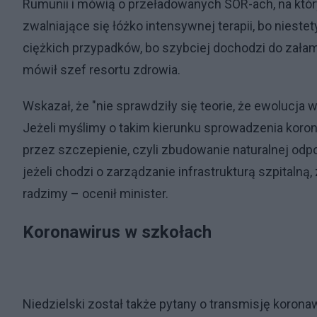
Rumunii i mówią o przeładowanych SOR-ach, na który
zwalniające się łóżko intensywnej terapii, bo niest
ciężkich przypadków, bo szybciej dochodzi do załama
mówił szef resortu zdrowia.
Wskazał, że "nie sprawdziły się teorie, że ewolucja 
Jeżeli myślimy o takim kierunku sprowadzenia koron
przez szczepienie, czyli zbudowanie naturalnej odpo
jeżeli chodzi o zarządzanie infrastrukturą szpitaln
radzimy – ocenił minister.
Koronawirus w szkołach
Niedzielski został także pytany o transmisję koronaw