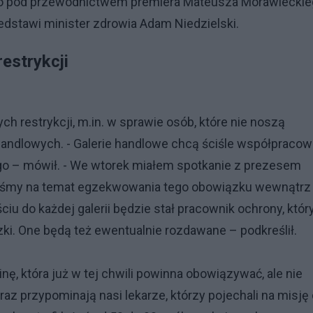
ego pod przewodnictwem premiera Mateusza Morawieckie
dstawi minister zdrowia Adam Niedzielski.
estrykcji
h restrykcji, m.in. w sprawie osób, które nie noszą
andlowych. - Galerie handlowe chcą ściśle współpracow
o – mówił. - We wtorek miałem spotkanie z prezesem
aliśmy na temat egzekwowania tego obowiązku wewnątrz
ściu do każdej galerii będzie stał pracownik ochrony, któr
ki. One będą też ewentualnie rozdawane – podkreślił.
ę, która już w tej chwili powinna obowiązywać, ale nie
az przypominają nasi lekarze, którzy pojechali na misję