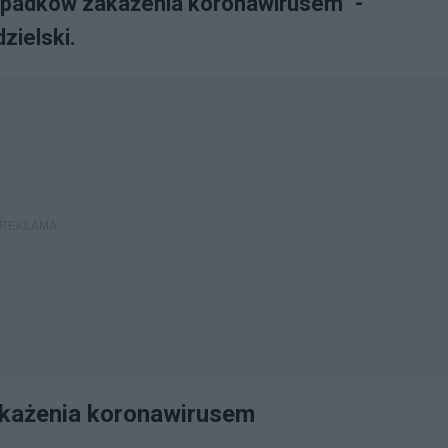
zypadków zakażenia koronawirusem" -
zielski.
akażenia koronawirusem