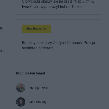
Olbrychski skarży się na rząd. "Napluł mi w
twarz", ale wystarczył list do Tuska
mu
Głos Regionów
Brutalny atak przy Złotych Tarasach. Policja
namierza agresora
em.
Blogi na ten temat
w
Jan Filip Libicki
Układ Otwarty