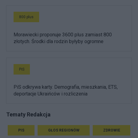
800 plus
Morawiecki proponuje 3600 plus zamiast 800
złotych. Środki dla rodzin byłyby ogromne
PiS
PiS odkrywa karty. Demografia, mieszkania, ETS,
deportacje Ukraińców i rozliczenia
Tematy Redakcja
PIS
GŁOS REGIONÓW
ZDROWIE