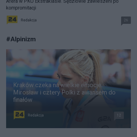
Afera w PKO Ekstraklasie. Sędziowie zawieszeni po
kompromitacji
Redakcja
26
#
Alpinizm
Kraków czeka na wielkie emocje.
Mirosław i cztery Polki z awansem do
finałów
Redakcja
12