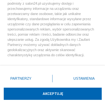
podmioty z salon24.pl uzyskujemy dostęp i
Społeczeństwo
przechowujemy informacje na urządzeniu oraz
przetwarzamy dane osobowe, takie jak unikalne
Kultura
identyfikatory, standardowe informacje wysyłane przez
urządzenie czy dane przeglądania w celu zapewniania
spersonalizowanych reklam, wybór spersonalizowanych
treści, pomiar reklam i treści, badanie odbiorców oraz
ulepszanie usług. Za zgodą Użytkownika my i Zaufani
X
Facebook
Instagram
Youtube
Partnerzy możemy używać dokładnych danych
geolokalizacyjnych oraz aktywnie skanować
charakterystykę urządzenia do celów identyfikacji.
Web Content Media sp. z o. o. © 2022
Ponieważ cenimy Twoją prywatność, prosimy o zgodę na
korzystanie z tych technologii poprzez kliknięcie
„Akceptuję”. Zgoda jest dobrowolna i zawsze możesz ją
Pomoc
O nas
Praca
Reklama
Kontakt
zmienić/wycofać klikając przycisk ustawień prywatności
PARTNERZY
USTAWIENIA
znajdujący się w lewym dolnym rogu strony
. Niektóre
rodzaje przetwarzania danych nie wymagają zgody
użytkownika, ale masz prawo sprzeciwić się takiemu
AKCEPTUJĘ
przetwarzaniu. Preferencje będą miały zastosowania tylko
Technologię dostarcza:
W3media.pl
na tej witrynie.