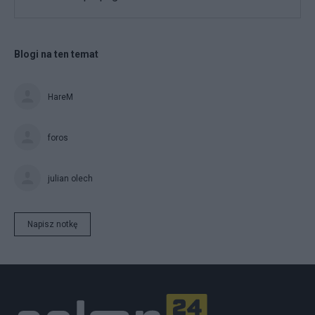
Blogi na ten temat
HareM
foros
julian olech
Napisz notkę