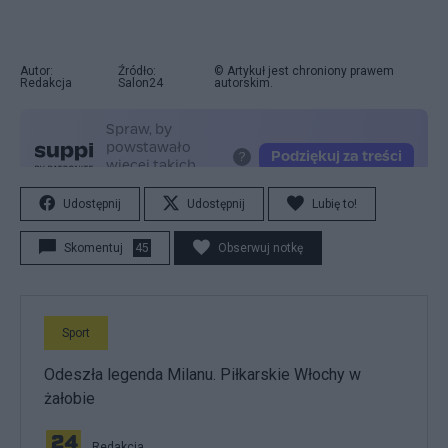
Autor:
Źródło:
© Artykuł jest chroniony prawem
Redakcja
Salon24
autorskim.
Udostępnij
Udostępnij
Lubię to!
Skomentuj
45
Obserwuj notkę
Sport
Odeszła legenda Milanu. Piłkarskie Włochy w
żałobie
Redakcja