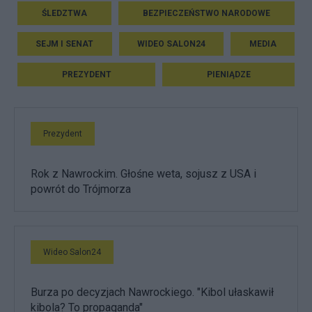
ŚLEDZTWA
BEZPIECZEŃSTWO NARODOWE
SEJM I SENAT
WIDEO SALON24
MEDIA
PREZYDENT
PIENIĄDZE
Prezydent
Rok z Nawrockim. Głośne weta, sojusz z USA i
powrót do Trójmorza
Wideo Salon24
Burza po decyzjach Nawrockiego. "Kibol ułaskawił
kibola? To propaganda"