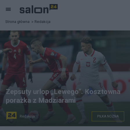
Strona główna
Redakcja
Zepsuty urlop „Lewego”. Kosztowna
porażka z Madziarami
Redakcja
PIŁKA NOŻNA
Mecz Polska-Węgry. fot. PAP/Leszek Szymański