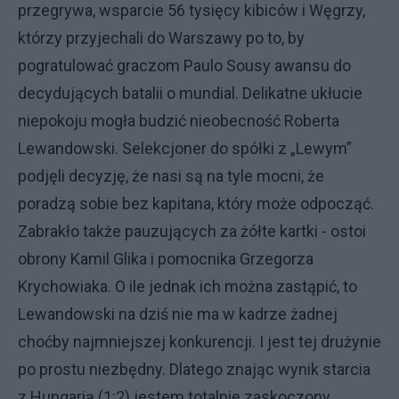
przegrywa, wsparcie 56 tysięcy kibiców i Węgrzy,
którzy przyjechali do Warszawy po to, by
pogratulować graczom Paulo Sousy awansu do
decydujących batalii o mundial. Delikatne ukłucie
niepokoju mogła budzić nieobecność Roberta
Lewandowski. Selekcjoner do spółki z „Lewym”
podjęli decyzję, że nasi są na tyle mocni, że
poradzą sobie bez kapitana, który może odpocząć.
Zabrakło także pauzujących za żółte kartki - ostoi
obrony Kamil Glika i pomocnika Grzegorza
Krychowiaka. O ile jednak ich można zastąpić, to
Lewandowski na dziś nie ma w kadrze żadnej
choćby najmniejszej konkurencji. I jest tej drużynie
po prostu niezbędny. Dlatego znając wynik starcia
z Hungarią (1:2) jestem totalnie zaskoczony,