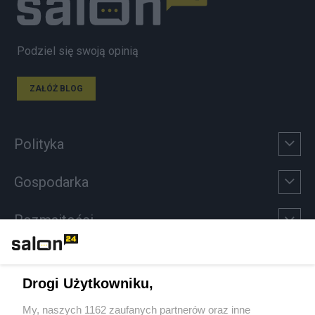
Podziel się swoją opinią
ZAŁÓŻ BLOG
Polityka
Gospodarka
Rozmaitości
Technologie
Drogi Użytkowniku,
Sport
My, naszych 1162 zaufanych partnerów oraz inne