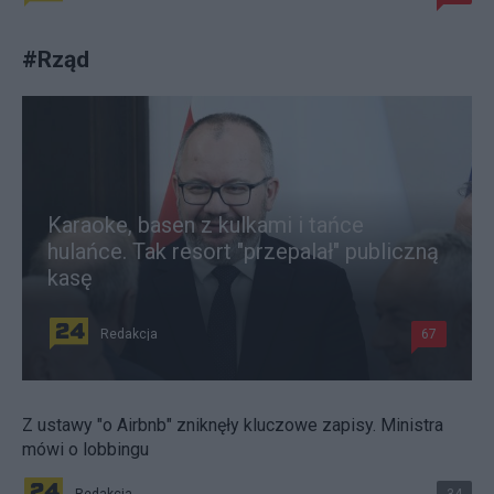
#
Rząd
Karaoke, basen z kulkami i tańce
hulańce. Tak resort "przepalał" publiczną
kasę
Redakcja
67
Z ustawy "o Airbnb" zniknęły kluczowe zapisy. Ministra
mówi o lobbingu