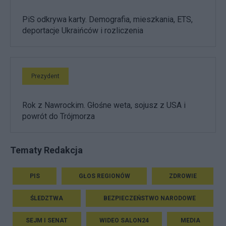
PiS odkrywa karty. Demografia, mieszkania, ETS,
deportacje Ukraińców i rozliczenia
Prezydent
Rok z Nawrockim. Głośne weta, sojusz z USA i
powrót do Trójmorza
Tematy Redakcja
PIS
GŁOS REGIONÓW
ZDROWIE
ŚLEDZTWA
BEZPIECZEŃSTWO NARODOWE
SEJM I SENAT
WIDEO SALON24
MEDIA