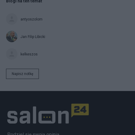
Blogi na ten temat
antyoszolom
Jan Filip Libicki
kelkeszos
Napisz notkę
Podziel się swoją opinią