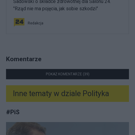
Sadowski o składce zdrowotnej dla Salonu 24.
"Rząd nie ma pojęcia, jak sobie szkodzi"
Redakcja
Komentarze
POKAŻ KOMENTARZE (39)
Inne tematy w dziale
Polityka
#
PiS