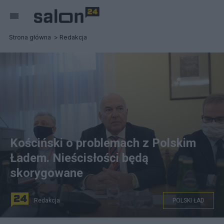
Strona główna
Redakcja
Kościński o problemach z Polskim
Ładem. Nieścisłości będą
skorygowane
Redakcja
POLSKI ŁAD
PAP/Marcin Obara