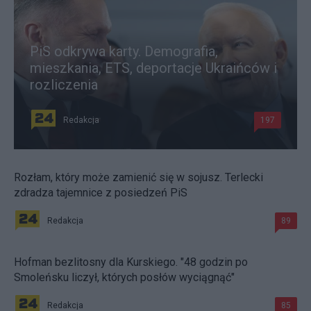
PiS odkrywa karty. Demografia,
mieszkania, ETS, deportacje Ukraińców i
rozliczenia
Redakcja
197
Rozłam, który może zamienić się w sojusz. Terlecki
zdradza tajemnice z posiedzeń PiS
Redakcja
89
Hofman bezlitosny dla Kurskiego. "48 godzin po
Smoleńsku liczył, których posłów wyciągnąć"
Redakcja
85