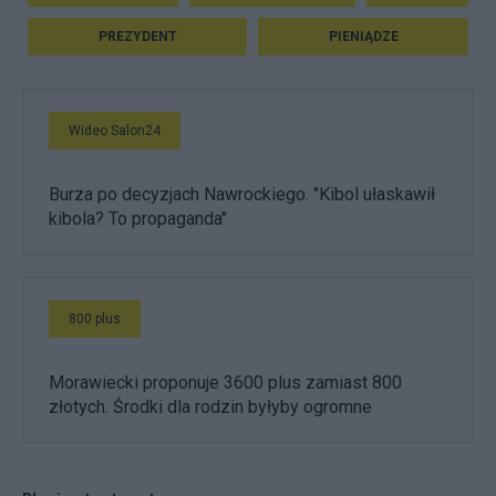
PREZYDENT
PIENIĄDZE
Wideo Salon24
Burza po decyzjach Nawrockiego. "Kibol ułaskawił
kibola? To propaganda"
800 plus
Morawiecki proponuje 3600 plus zamiast 800
złotych. Środki dla rodzin byłyby ogromne