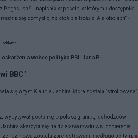
z Pegasusa!" - napisała w poście, w którym udostępniła
ożna się domyślić, że ktoś cię troluje. Ale obciach" -
Reklama
t oskarżenia wobec polityka PSL Jana B.
owi BBC"
nała się o tym Klaudia Jachira, która została "strollowana"
arz, wypytywał posłankę o polską granicę, uchodźców
. Jachira skarżyła się na działania rządu ws. odpierania
 że rozmowa została zarejestrowana niedługo po tym, j