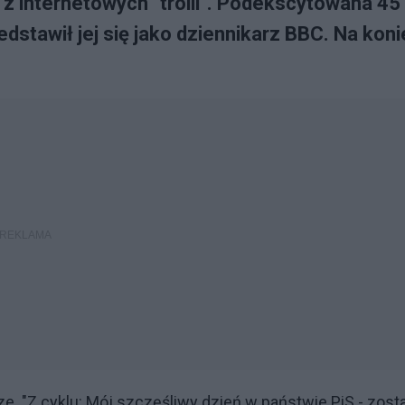
o z internetowych "trolli". Podekscytowana 45
dstawił jej się jako dziennikarz BBC. Na koni
ze. "Z cyklu: Mój szczęśliwy dzień w państwie PiS - zost