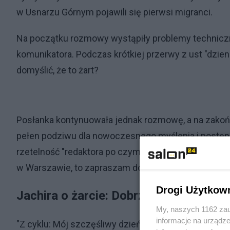
w Usnarzu Górnym pojawili się pierwsi migranci.
Na początku rozmowy wystąpiły problemy techniczn
komunikatora. Podczas krótkiej przerwy z ust "dzienn
domyślić, że to żart?
Posłanka kontynuowała jednak rozmowę, a na zakońc
pełen podziwu dla nowoczesnego myślenia i postępo
rzetelność "redaktora po czym nawet zaprosiła go n
w Warszawie, to zapraszam do biura na kawę i osobi
Drogi Użytkow
Jachira o żarcie: Dobrze, że nie Pega
My, naszych 1162 zau
informacje na urządze
"Z cyklu: Mój szczęśliwy dzień w państwie PiS - zo