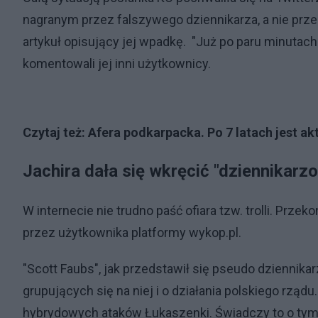
nagranym przez falszywego dziennikarza, a nie prze
artykuł opisujący jej wpadkę. "Już po paru minutach m
komentowali jej inni użytkownicy.
Czytaj też:
Afera podkarpacka. Po 7 latach jest ak
Jachira dała się wkręcić "dziennikarz
W internecie nie trudno paść ofiara tzw. trolli. Przeko
przez użytkownika platformy wykop.pl.
"Scott Faubs", jak przedstawił się pseudo dziennik
grupujących się na niej i o działania polskiego rządu
hybrydowych ataków Łukaszenki. Świadczy to o tym,