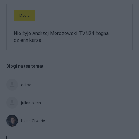
Media
Nie żyje Andrzej Morozowski. TVN24 żegna
dziennikarza
Blogi na ten temat
catrw
julian olech
Układ Otwarty