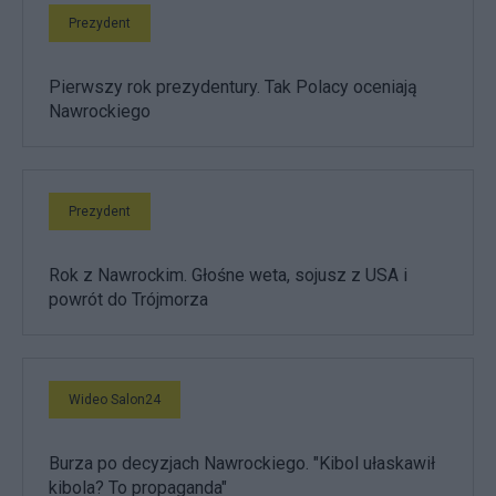
Prezydent
Pierwszy rok prezydentury. Tak Polacy oceniają
Nawrockiego
Prezydent
Rok z Nawrockim. Głośne weta, sojusz z USA i
powrót do Trójmorza
Wideo Salon24
Burza po decyzjach Nawrockiego. "Kibol ułaskawił
kibola? To propaganda"