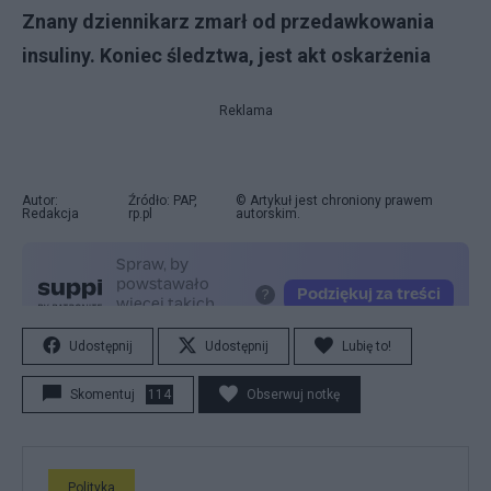
Znany dziennikarz zmarł od przedawkowania
insuliny. Koniec śledztwa, jest akt oskarżenia
Reklama
Autor:
Źródło: PAP,
© Artykuł jest chroniony prawem
Redakcja
rp.pl
autorskim.
Udostępnij
Udostępnij
Lubię to!
Skomentuj
114
Obserwuj notkę
Polityka