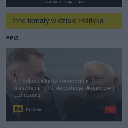
POKAŻ KOMENTARZE (114)
Inne tematy w dziale
Polityka
#
PiS
PiS odkrywa karty. Demografia,
mieszkania, ETS, deportacje Ukraińców i
rozliczenia
Redakcja
157