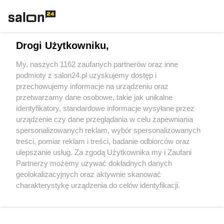
Rozmaitości
Technologie
Drogi Użytkowniku,
Sport
My, naszych 1162 zaufanych partnerów oraz inne
podmioty z salon24.pl uzyskujemy dostęp i
Społeczeństwo
przechowujemy informacje na urządzeniu oraz
przetwarzamy dane osobowe, takie jak unikalne
Kultura
identyfikatory, standardowe informacje wysyłane przez
urządzenie czy dane przeglądania w celu zapewniania
spersonalizowanych reklam, wybór spersonalizowanych
treści, pomiar reklam i treści, badanie odbiorców oraz
ulepszanie usług. Za zgodą Użytkownika my i Zaufani
X
Facebook
Instagram
Youtube
Partnerzy możemy używać dokładnych danych
geolokalizacyjnych oraz aktywnie skanować
charakterystykę urządzenia do celów identyfikacji.
Web Content Media sp. z o. o. © 2022
Ponieważ cenimy Twoją prywatność, prosimy o zgodę na
korzystanie z tych technologii poprzez kliknięcie
„Akceptuję”. Zgoda jest dobrowolna i zawsze możesz ją
Pomoc
O nas
Praca
Reklama
Kontakt