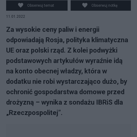
Fot. PAP/Darek Delmanowicz
Obserwuj temat
Obserwuj notkę
11.01.2022
Za wysokie ceny paliw i energii
odpowiadają Rosja, polityka klimatyczna
UE oraz polski rząd. Z kolei podwyżki
podstawowych artykułów wyraźnie idą
na konto obecnej władzy, która w
dodatku nie robi wystarczająco dużo, by
ochronić gospodarstwa domowe przed
drożyzną – wynika z sondażu IBRiS dla
„Rzeczpospolitej”.