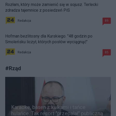
Rozłam, który może zamienić się w sojusz. Terlecki
zdradza tajemnice z posiedzeń PiS
Redakcja
89
Hofman bezlitosny dla Kurskiego. "48 godzin po
Smoleńsku liczył, których posłów wyciągnąć"
Redakcja
85
#
Rząd
Karaoke, basen z kulkami i tańce
hulańce. Tak resort "przepalał" publiczną