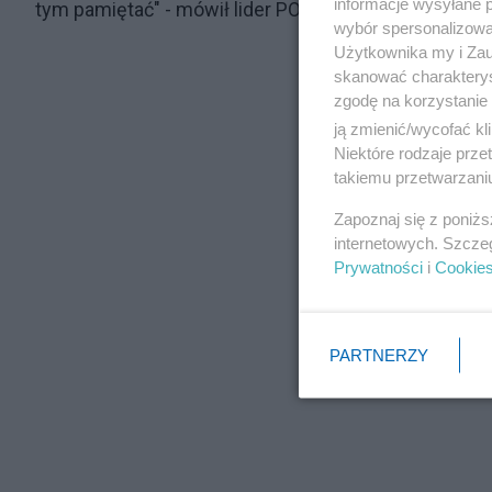
informacje wysyłane 
tym pamiętać" - mówił lider PO.
wybór spersonalizowan
Użytkownika my i Zau
skanować charakterys
zgodę na korzystanie 
ją zmienić/wycofać kl
Niektóre rodzaje prz
takiemu przetwarzaniu
Zapoznaj się z poniż
internetowych. Szcze
Prywatności
i
Cookie
PARTNERZY