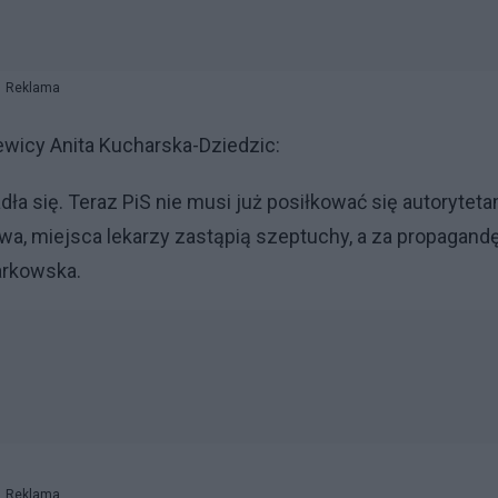
Reklama
ewicy Anita Kucharska-Dziedzic:
 się. Teraz PiS nie musi już posiłkować się autoryteta
wa, miejsca lekarzy zastąpią szeptuchy, a za propagand
arkowska.
Reklama