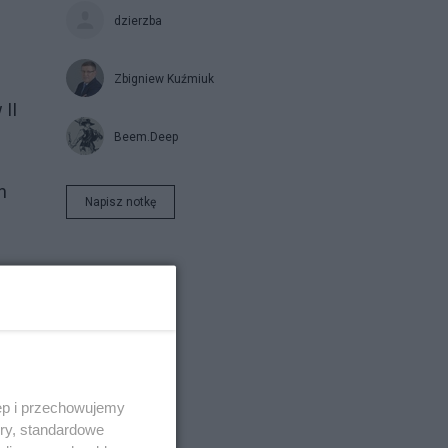
dzierzba
Zbigniew Kuźmiuk
 II
Beem.Deep
h
Napisz notkę
ęp i przechowujemy
o
ory, standardowe