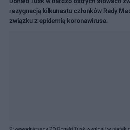
Donald Tusk w bardzo ostrych słowach zwró
rezygnacją kilkunastu członków Rady Med
związku z epidemią koronawirusa.
Przewodniczący PO Donald Tusk wygłosił w piątek 