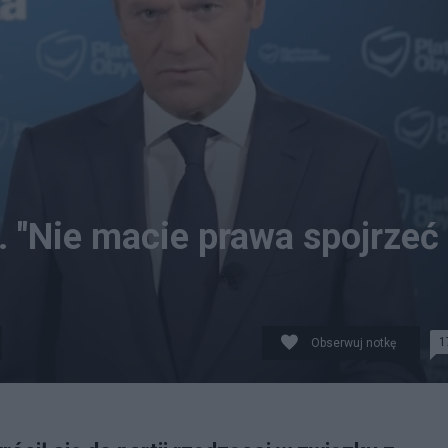
 "Nie macie prawa spojrzeć
1
Obserwuj notkę