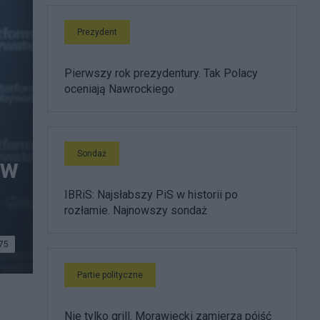
Prezydent
Pierwszy rok prezydentury. Tak Polacy
oceniają Nawrockiego
Sondaż
 w
IBRiS: Najsłabszy PiS w historii po
rozłamie. Najnowszy sondaż
75
Partie polityczne
Nie tylko grill. Morawiecki zamierza pójść