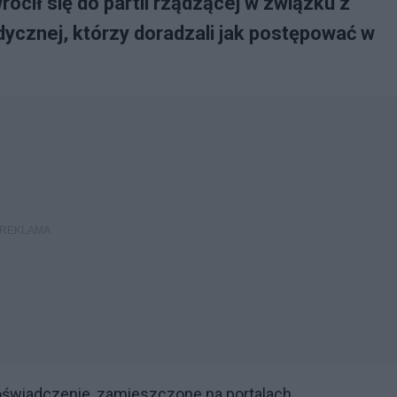
cił się do partii rządzącej w związku z
ycznej, którzy doradzali jak postępować w
oświadczenie, zamieszczone na portalach