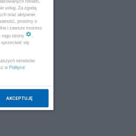
alizowanych reklam,
ie usług. Za zgodą
ych oraz aktywnie
watność, prosimy o
wolna i zawsze możesz
m rogu strony
.
sprzeciwić się
 naszych serwisów
esz w
Polityce
AKCEPTUJĘ