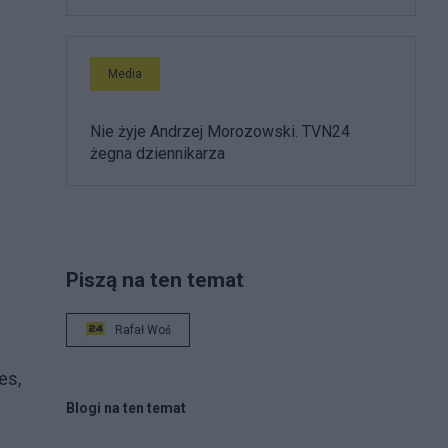
Media
Nie żyje Andrzej Morozowski. TVN24
żegna dziennikarza
Piszą na ten temat
Rafał Woś
es,
Blogi na ten temat