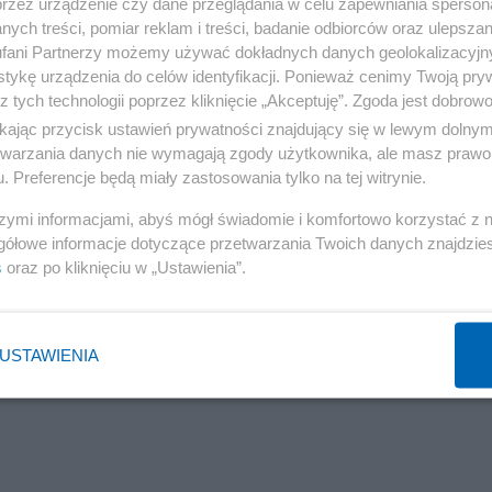
przez urządzenie czy dane przeglądania w celu zapewniania sperson
ych treści, pomiar reklam i treści, badanie odbiorców oraz ulepszan
fani Partnerzy możemy używać dokładnych danych geolokalizacyjn
tykę urządzenia do celów identyfikacji. Ponieważ cenimy Twoją pry
z tych technologii poprzez kliknięcie „Akceptuję”. Zgoda jest dobro
ikając przycisk ustawień prywatności znajdujący się w lewym dolny
etwarzania danych nie wymagają zgody użytkownika, ale masz prawo 
. Preferencje będą miały zastosowania tylko na tej witrynie.
szymi informacjami, abyś mógł świadomie i komfortowo korzystać z
gółowe informacje dotyczące przetwarzania Twoich danych znajdzi
s
oraz po kliknięciu w „Ustawienia”.
USTAWIENIA