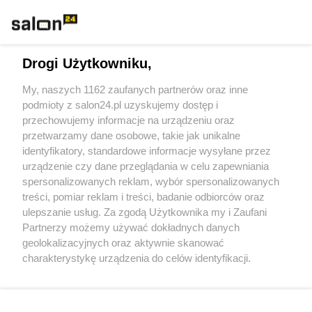
Rozmaitości
Technologie
Drogi Użytkowniku,
Sport
My, naszych 1162 zaufanych partnerów oraz inne
podmioty z salon24.pl uzyskujemy dostęp i
Społeczeństwo
przechowujemy informacje na urządzeniu oraz
przetwarzamy dane osobowe, takie jak unikalne
Kultura
identyfikatory, standardowe informacje wysyłane przez
urządzenie czy dane przeglądania w celu zapewniania
spersonalizowanych reklam, wybór spersonalizowanych
treści, pomiar reklam i treści, badanie odbiorców oraz
ulepszanie usług. Za zgodą Użytkownika my i Zaufani
X
Facebook
Instagram
Youtube
Partnerzy możemy używać dokładnych danych
geolokalizacyjnych oraz aktywnie skanować
charakterystykę urządzenia do celów identyfikacji.
Web Content Media sp. z o. o. © 2022
Ponieważ cenimy Twoją prywatność, prosimy o zgodę na
korzystanie z tych technologii poprzez kliknięcie
„Akceptuję”. Zgoda jest dobrowolna i zawsze możesz ją
Pomoc
O nas
Praca
Reklama
Kontakt