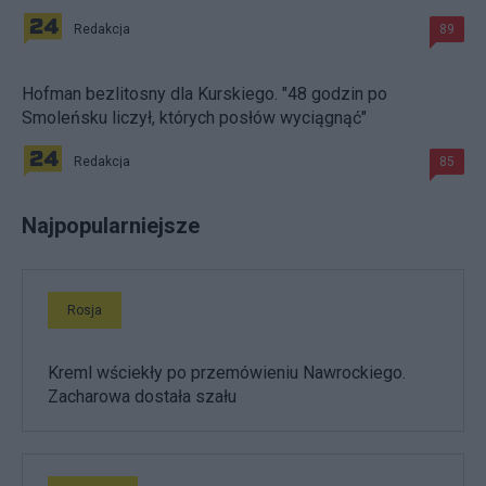
Redakcja
89
Hofman bezlitosny dla Kurskiego. "48 godzin po
Smoleńsku liczył, których posłów wyciągnąć"
Redakcja
85
Najpopularniejsze
Rosja
Kreml wściekły po przemówieniu Nawrockiego.
Zacharowa dostała szału