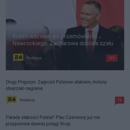
Kreml wściekły po przemówieniu
Nawrockiego. Zacharowa dostała szału
Redakcja
369
Drugi Prigożyn. Zagroził Putinowi atakiem, miliony
obejrzało nagranie
Redakcja
78
Parada słabości Putina? Plac Czerwony już nie
przypomina dawnej potęgi Rosji