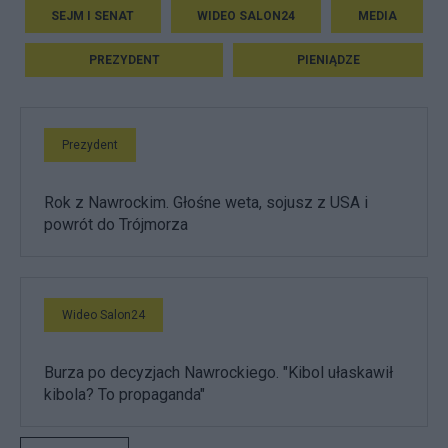
SEJM I SENAT
WIDEO SALON24
MEDIA
PREZYDENT
PIENIĄDZE
Prezydent
Rok z Nawrockim. Głośne weta, sojusz z USA i
powrót do Trójmorza
Wideo Salon24
Burza po decyzjach Nawrockiego. "Kibol ułaskawił
kibola? To propaganda"