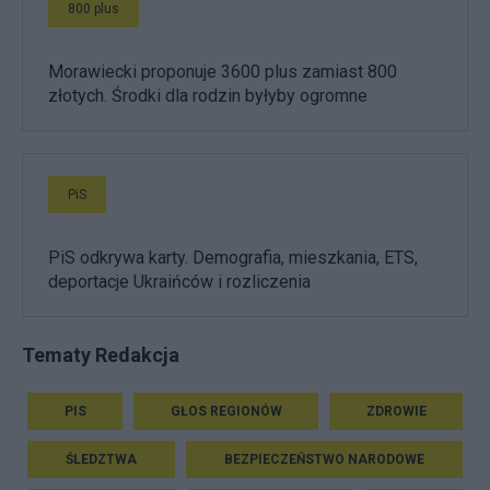
800 plus
Morawiecki proponuje 3600 plus zamiast 800
złotych. Środki dla rodzin byłyby ogromne
PiS
PiS odkrywa karty. Demografia, mieszkania, ETS,
deportacje Ukraińców i rozliczenia
Tematy Redakcja
PIS
GŁOS REGIONÓW
ZDROWIE
ŚLEDZTWA
BEZPIECZEŃSTWO NARODOWE