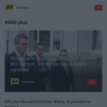
Redakcja
79
#
800 plus
Morawiecki proponuje 3600 plus zamiast
800 złotych. Środki dla rodzin byłyby
ogromne
Redakcja
204
800 plus dla cudzoziemców. Wiemy, ile państwo im
wypłaca