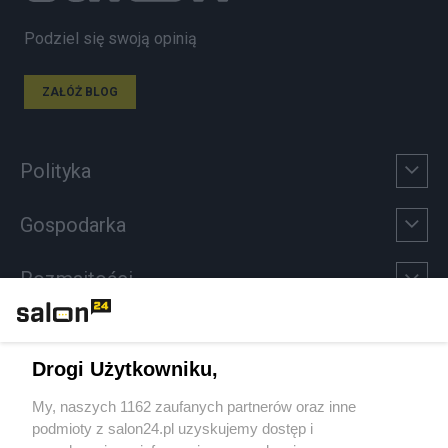
Podziel się swoją opinią
ZAŁÓŻ BLOG
Polityka
Gospodarka
Rozmaitości
Technologie
Drogi Użytkowniku,
Sport
My, naszych 1162 zaufanych partnerów oraz inne
podmioty z salon24.pl uzyskujemy dostęp i
Społeczeństwo