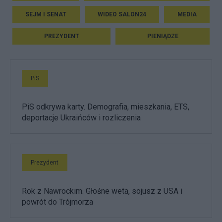
SEJM I SENAT
WIDEO SALON24
MEDIA
PREZYDENT
PIENIĄDZE
PiS
PiS odkrywa karty. Demografia, mieszkania, ETS,
deportacje Ukraińców i rozliczenia
Prezydent
Rok z Nawrockim. Głośne weta, sojusz z USA i
powrót do Trójmorza