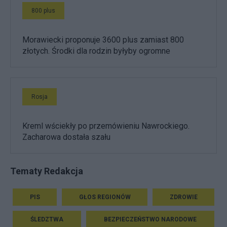
800 plus
Morawiecki proponuje 3600 plus zamiast 800
złotych. Środki dla rodzin byłyby ogromne
Rosja
Kreml wściekły po przemówieniu Nawrockiego.
Zacharowa dostała szału
Tematy Redakcja
PIS
GŁOS REGIONÓW
ZDROWIE
ŚLEDZTWA
BEZPIECZEŃSTWO NARODOWE