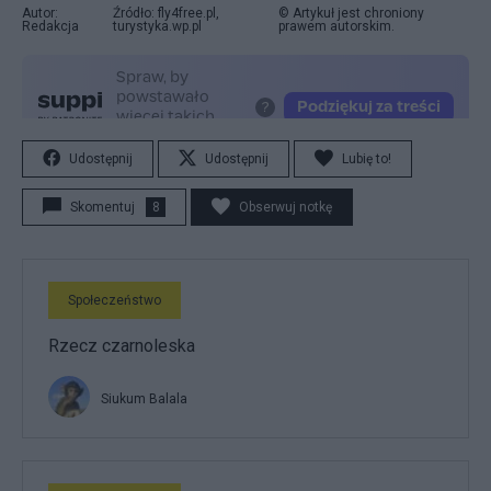
Autor:
Źródło: fly4free.pl,
© Artykuł jest chroniony
Redakcja
turystyka.wp.pl
prawem autorskim.
Udostępnij
Udostępnij
Lubię to!
Skomentuj
8
Obserwuj notkę
Społeczeństwo
Rzecz czarnoleska
Siukum Balala