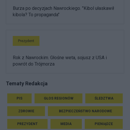
Burza po decyzjach Nawrockiego. "Kibol ułaskawił
kibola? To propaganda"
Prezydent
Rok z Nawrockim. Głośne weta, sojusz z USA i
powrót do Trójmorza
Tematy Redakcja
PIS
GŁOS REGIONÓW
ŚLEDZTWA
ZDROWIE
BEZPIECZEŃSTWO NARODOWE
PREZYDENT
MEDIA
PIENIĄDZE