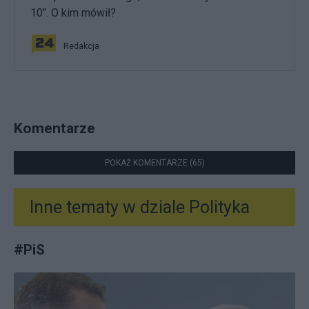
10". O kim mówił?
Redakcja
Komentarze
POKAŻ KOMENTARZE (65)
Inne tematy w dziale
Polityka
#
PiS