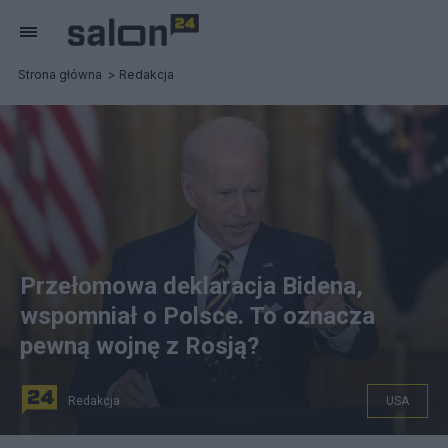
Strona główna
Redakcja
Przełomowa deklaracja Bidena,
wspomniał o Polsce. To oznacza
pewną wojnę z Rosją?
Redakcja
USA
Prezydent Joe Biden. Fot. PAP/EPA