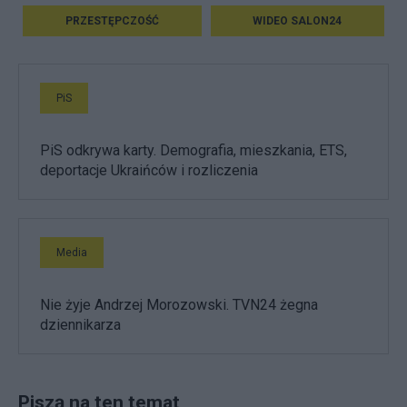
PRZESTĘPCZOŚĆ
WIDEO SALON24
PiS
PiS odkrywa karty. Demografia, mieszkania, ETS,
deportacje Ukraińców i rozliczenia
Media
Nie żyje Andrzej Morozowski. TVN24 żegna
dziennikarza
Piszą na ten temat