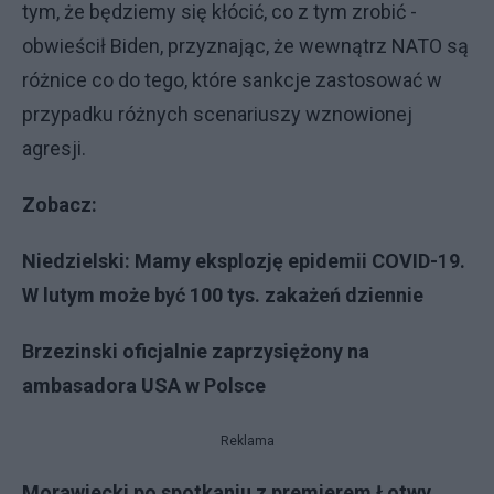
tym, że będziemy się kłócić, co z tym zrobić -
obwieścił Biden, przyznając, że wewnątrz NATO są
różnice co do tego, które sankcje zastosować w
przypadku różnych scenariuszy wznowionej
agresji.
Zobacz:
Niedzielski: Mamy eksplozję epidemii COVID-19.
W lutym może być 100 tys. zakażeń dziennie
Brzezinski oficjalnie zaprzysiężony na
ambasadora USA w Polsce
Reklama
Morawiecki po spotkaniu z premierem Łotwy.