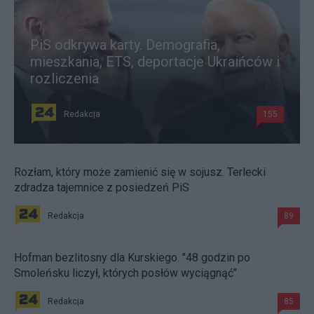
PiS odkrywa karty. Demografia,
mieszkania, ETS, deportacje Ukraińców i
rozliczenia
Redakcja
155
Rozłam, który może zamienić się w sojusz. Terlecki
zdradza tajemnice z posiedzeń PiS
Redakcja
89
Hofman bezlitosny dla Kurskiego. "48 godzin po
Smoleńsku liczył, których posłów wyciągnąć"
Redakcja
85