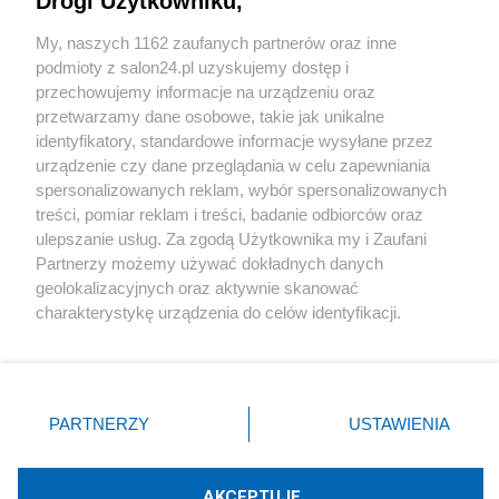
Drogi Użytkowniku,
Sport
My, naszych 1162 zaufanych partnerów oraz inne
podmioty z salon24.pl uzyskujemy dostęp i
Społeczeństwo
przechowujemy informacje na urządzeniu oraz
przetwarzamy dane osobowe, takie jak unikalne
Kultura
identyfikatory, standardowe informacje wysyłane przez
urządzenie czy dane przeglądania w celu zapewniania
spersonalizowanych reklam, wybór spersonalizowanych
treści, pomiar reklam i treści, badanie odbiorców oraz
ulepszanie usług. Za zgodą Użytkownika my i Zaufani
X
Facebook
Instagram
Youtube
Partnerzy możemy używać dokładnych danych
geolokalizacyjnych oraz aktywnie skanować
charakterystykę urządzenia do celów identyfikacji.
Web Content Media sp. z o. o. © 2022
Ponieważ cenimy Twoją prywatność, prosimy o zgodę na
korzystanie z tych technologii poprzez kliknięcie
„Akceptuję”. Zgoda jest dobrowolna i zawsze możesz ją
Pomoc
O nas
Praca
Reklama
Kontakt
zmienić/wycofać klikając przycisk ustawień prywatności
PARTNERZY
USTAWIENIA
znajdujący się w lewym dolnym rogu strony
. Niektóre
rodzaje przetwarzania danych nie wymagają zgody
użytkownika, ale masz prawo sprzeciwić się takiemu
AKCEPTUJĘ