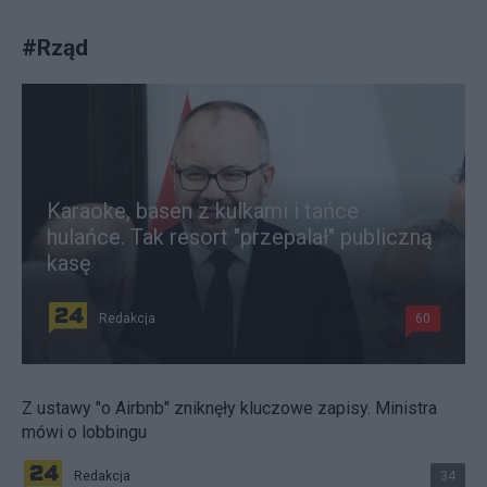
#
Rząd
Karaoke, basen z kulkami i tańce
hulańce. Tak resort "przepalał" publiczną
kasę
Redakcja
60
Z ustawy "o Airbnb" zniknęły kluczowe zapisy. Ministra
mówi o lobbingu
Redakcja
34