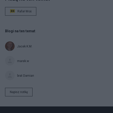
Rafał Woś
Blogi na ten temat
Jacek K.M.
marek.w
brat Damian
Napisz notkę