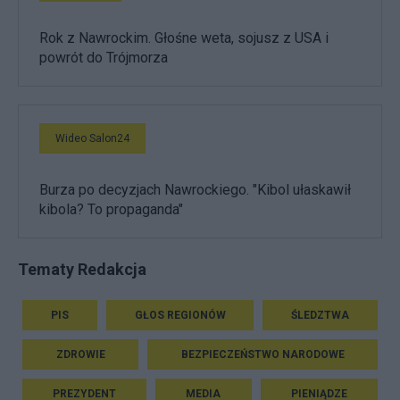
Rok z Nawrockim. Głośne weta, sojusz z USA i
powrót do Trójmorza
Wideo Salon24
Burza po decyzjach Nawrockiego. "Kibol ułaskawił
kibola? To propaganda"
Tematy Redakcja
PIS
GŁOS REGIONÓW
ŚLEDZTWA
ZDROWIE
BEZPIECZEŃSTWO NARODOWE
PREZYDENT
MEDIA
PIENIĄDZE