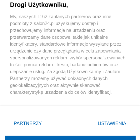
Drogi Użytkowniku,
Sport
My, naszych 1162 zaufanych partnerów oraz inne
podmioty z salon24.pl uzyskujemy dostęp i
Społeczeństwo
przechowujemy informacje na urządzeniu oraz
przetwarzamy dane osobowe, takie jak unikalne
Kultura
identyfikatory, standardowe informacje wysyłane przez
urządzenie czy dane przeglądania w celu zapewniania
spersonalizowanych reklam, wybór spersonalizowanych
treści, pomiar reklam i treści, badanie odbiorców oraz
ulepszanie usług. Za zgodą Użytkownika my i Zaufani
X
Facebook
Instagram
Youtube
Partnerzy możemy używać dokładnych danych
geolokalizacyjnych oraz aktywnie skanować
charakterystykę urządzenia do celów identyfikacji.
Web Content Media sp. z o. o. © 2022
Ponieważ cenimy Twoją prywatność, prosimy o zgodę na
korzystanie z tych technologii poprzez kliknięcie
„Akceptuję”. Zgoda jest dobrowolna i zawsze możesz ją
Pomoc
O nas
Praca
Reklama
Kontakt
zmienić/wycofać klikając przycisk ustawień prywatności
PARTNERZY
USTAWIENIA
znajdujący się w lewym dolnym rogu strony
. Niektóre
rodzaje przetwarzania danych nie wymagają zgody