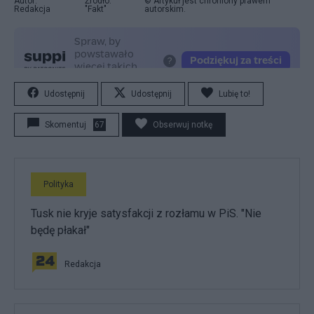
Autor:
Źródło:
© Artykuł jest chroniony prawem
Redakcja
"Fakt"
autorskim.
Udostępnij
Udostępnij
Lubię to!
Skomentuj
67
Obserwuj notkę
Polityka
Tusk nie kryje satysfakcji z rozłamu w PiS. "Nie
będę płakał"
Redakcja