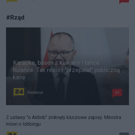
#
Rząd
Karaoke, basen z kulkami i tańce
hulańce. Tak resort "przepalał" publiczną
kasę
Redakcja
60
Z ustawy "o Airbnb" zniknęły kluczowe zapisy. Ministra
mówi o lobbingu