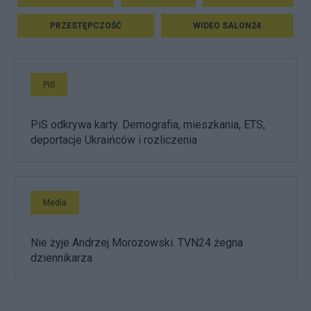
PRZESTĘPCZOŚĆ
WIDEO SALON24
PiS
PiS odkrywa karty. Demografia, mieszkania, ETS,
deportacje Ukraińców i rozliczenia
Media
Nie żyje Andrzej Morozowski. TVN24 żegna
dziennikarza