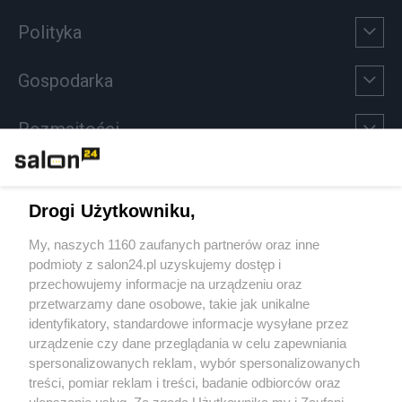
Polityka
Gospodarka
Rozmaitości
Technologie
Drogi Użytkowniku,
Sport
My, naszych 1160 zaufanych partnerów oraz inne
podmioty z salon24.pl uzyskujemy dostęp i
Społeczeństwo
przechowujemy informacje na urządzeniu oraz
przetwarzamy dane osobowe, takie jak unikalne
Kultura
identyfikatory, standardowe informacje wysyłane przez
urządzenie czy dane przeglądania w celu zapewniania
spersonalizowanych reklam, wybór spersonalizowanych
treści, pomiar reklam i treści, badanie odbiorców oraz
ulepszanie usług. Za zgodą Użytkownika my i Zaufani