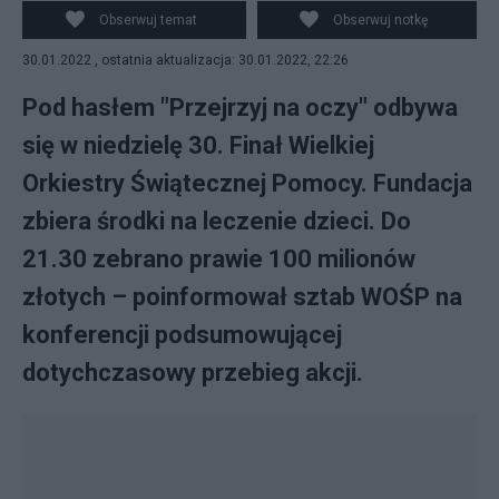
Pomocy Jerzy Owsiak (na ekranie P) i prezydent
Obserwuj temat
Obserwuj notkę
Warszawy Rafał Trzaskowski. Fot. PAP/PAP/Tomasz
30.01.2022 , ostatnia aktualizacja: 30.01.2022, 22:26
Gzell
Pod hasłem "Przejrzyj na oczy" odbywa
się w niedzielę 30. Finał Wielkiej
Orkiestry Świątecznej Pomocy. Fundacja
zbiera środki na leczenie dzieci. Do
21.30 zebrano prawie 100 milionów
złotych – poinformował sztab WOŚP na
konferencji podsumowującej
dotychczasowy przebieg akcji.