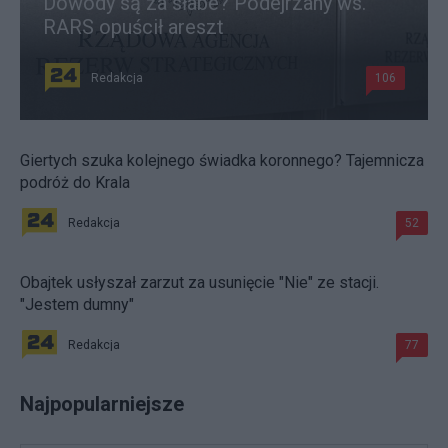
Dowody są za słabe? Podejrzany ws.
RARS opuścił areszt
Redakcja
106
Giertych szuka kolejnego świadka koronnego? Tajemnicza
podróż do Krala
Redakcja
52
Obajtek usłyszał zarzut za usunięcie "Nie" ze stacji.
"Jestem dumny"
Redakcja
77
Najpopularniejsze