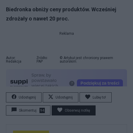
Biedronka obniży ceny produktów. Wcześniej
zdrożały o nawet 20 proc.
Reklama
Autor:
Źródło:
© Artykuł jest chroniony prawem
Redakcja
PAP
autorskim.
Udostępnij
Udostępnij
Lubię to!
Skomentuj
94
Obserwuj notkę