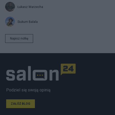
Łukasz Warzecha
Siukum Balala
Napisz notkę
Podziel się swoją opinią
ZAŁÓŻ BLOG