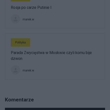
Rosja po carze Putinie I
marek.w
Polityka
Parada Zwycięstwa w Moskwie czyli komu bije
dzwon
marek.w
Komentarze