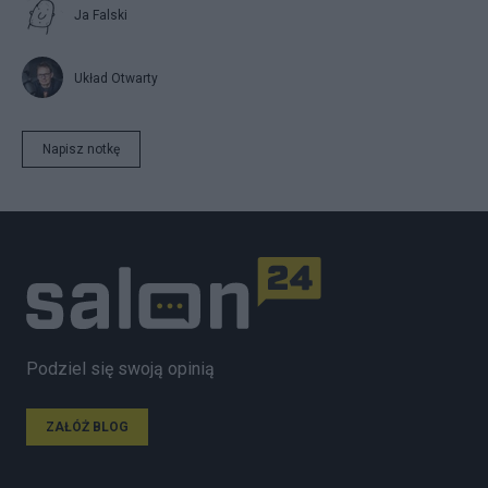
Ja Falski
Układ Otwarty
Napisz notkę
Podziel się swoją opinią
ZAŁÓŻ BLOG