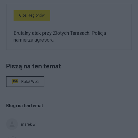
Głos Regionów
Brutalny atak przy Złotych Tarasach. Policja
namierza agresora
Piszą na ten temat
Rafał Woś
Blogi na ten temat
marek.w