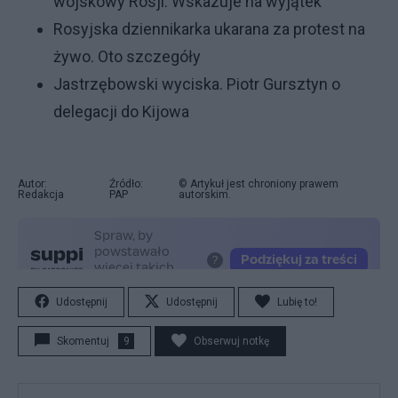
wojskowy Rosji. Wskazuje na wyjątek
Rosyjska dziennikarka ukarana za protest na
żywo. Oto szczegóły
Jastrzębowski wyciska. Piotr Gursztyn o
delegacji do Kijowa
Autor:
Źródło:
© Artykuł jest chroniony prawem
Redakcja
PAP
autorskim.
Udostępnij
Udostępnij
Lubię to!
Skomentuj
9
Obserwuj notkę