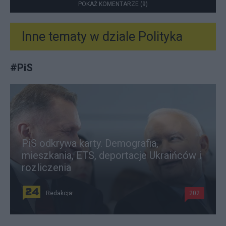
POKAŻ KOMENTARZE (9)
Inne tematy w dziale
Polityka
#
PiS
PiS odkrywa karty. Demografia,
mieszkania, ETS, deportacje Ukraińców i
rozliczenia
Redakcja
202