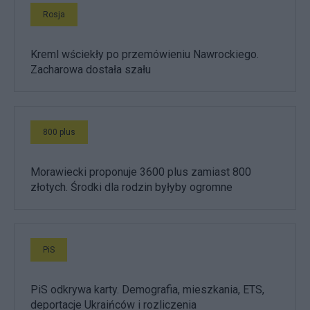
Rosja
Kreml wściekły po przemówieniu Nawrockiego.
Zacharowa dostała szału
800 plus
Morawiecki proponuje 3600 plus zamiast 800
złotych. Środki dla rodzin byłyby ogromne
PiS
PiS odkrywa karty. Demografia, mieszkania, ETS,
deportacje Ukraińców i rozliczenia