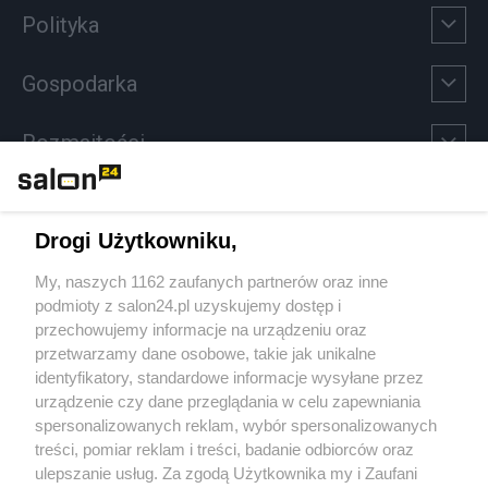
Polityka
Gospodarka
Rozmaitości
Technologie
Drogi Użytkowniku,
Sport
My, naszych 1162 zaufanych partnerów oraz inne
podmioty z salon24.pl uzyskujemy dostęp i
Społeczeństwo
przechowujemy informacje na urządzeniu oraz
przetwarzamy dane osobowe, takie jak unikalne
Kultura
identyfikatory, standardowe informacje wysyłane przez
urządzenie czy dane przeglądania w celu zapewniania
spersonalizowanych reklam, wybór spersonalizowanych
treści, pomiar reklam i treści, badanie odbiorców oraz
ulepszanie usług. Za zgodą Użytkownika my i Zaufani
X
Facebook
Instagram
Youtube