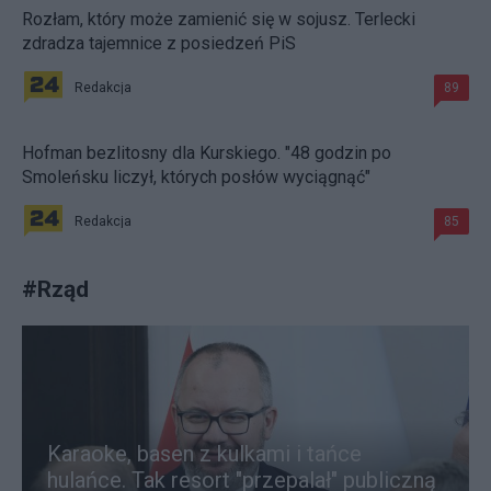
Rozłam, który może zamienić się w sojusz. Terlecki
zdradza tajemnice z posiedzeń PiS
Redakcja
89
Hofman bezlitosny dla Kurskiego. "48 godzin po
Smoleńsku liczył, których posłów wyciągnąć"
Redakcja
85
#
Rząd
Karaoke, basen z kulkami i tańce
hulańce. Tak resort "przepalał" publiczną