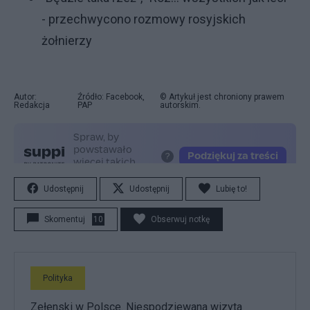
- przechwycono rozmowy rosyjskich
żołnierzy
Autor:
Źródło: Facebook,
© Artykuł jest chroniony prawem
Redakcja
PAP
autorskim.
Udostępnij
Udostępnij
Lubię to!
Skomentuj
10
Obserwuj notkę
Polityka
Zełenski w Polsce. Niespodziewana wizyta