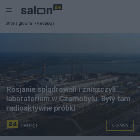
Strona główna
Redakcja
Rosjanie splądrowali i zniszczyli
laboratorium w Czarnobylu. Były tam
radioaktywne próbki
Redakcja
UKRAINA
Photo Credit: Vadim Mouchkin / IAEA