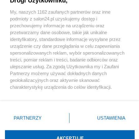
Drogi Użytkowniku,
Sport
My, naszych 1162 zaufanych partnerów oraz inne
podmioty z salon24.pl uzyskujemy dostęp i
Społeczeństwo
przechowujemy informacje na urządzeniu oraz
przetwarzamy dane osobowe, takie jak unikalne
Kultura
identyfikatory, standardowe informacje wysyłane przez
urządzenie czy dane przeglądania w celu zapewniania
spersonalizowanych reklam, wybór spersonalizowanych
treści, pomiar reklam i treści, badanie odbiorców oraz
ulepszanie usług. Za zgodą Użytkownika my i Zaufani
X
Facebook
Instagram
Youtube
Partnerzy możemy używać dokładnych danych
geolokalizacyjnych oraz aktywnie skanować
charakterystykę urządzenia do celów identyfikacji.
Web Content Media sp. z o. o. © 2022
Ponieważ cenimy Twoją prywatność, prosimy o zgodę na
korzystanie z tych technologii poprzez kliknięcie
„Akceptuję”. Zgoda jest dobrowolna i zawsze możesz ją
Pomoc
O nas
Praca
Reklama
Kontakt
zmienić/wycofać klikając przycisk ustawień prywatności
PARTNERZY
USTAWIENIA
znajdujący się w lewym dolnym rogu strony
. Niektóre
rodzaje przetwarzania danych nie wymagają zgody
użytkownika, ale masz prawo sprzeciwić się takiemu
AKCEPTUJĘ