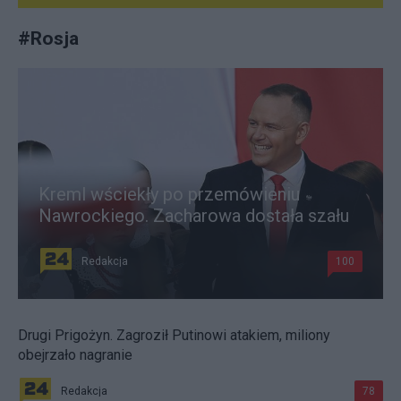
#
Rosja
Kreml wściekły po przemówieniu
Nawrockiego. Zacharowa dostała szału
Redakcja
100
Drugi Prigożyn. Zagroził Putinowi atakiem, miliony
obejrzało nagranie
Redakcja
78