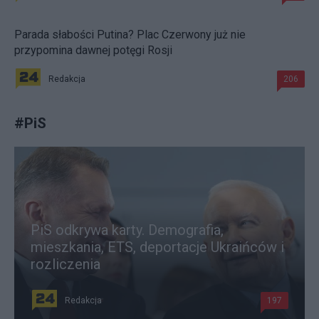
Parada słabości Putina? Plac Czerwony już nie
przypomina dawnej potęgi Rosji
Redakcja
206
#
PiS
PiS odkrywa karty. Demografia,
mieszkania, ETS, deportacje Ukraińców i
rozliczenia
Redakcja
197