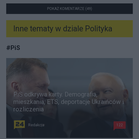
POKAŻ KOMENTARZE (49)
Inne tematy w dziale
Polityka
#
PiS
PiS odkrywa karty. Demografia,
mieszkania, ETS, deportacje Ukraińców i
rozliczenia
Redakcja
122