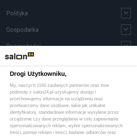
Polityka
Gospodarka
Rozmaitości
Technologie
Drogi Użytkowniku,
Sport
My, naszych 1160 zaufanych partnerów oraz inne
podmioty z salon24.pl uzyskujemy dostęp i
Społeczeństwo
przechowujemy informacje na urządzeniu oraz
przetwarzamy dane osobowe, takie jak unikalne
Kultura
identyfikatory, standardowe informacje wysyłane przez
urządzenie czy dane przeglądania w celu zapewniania
spersonalizowanych reklam, wybór spersonalizowanych
treści, pomiar reklam i treści, badanie odbiorców oraz