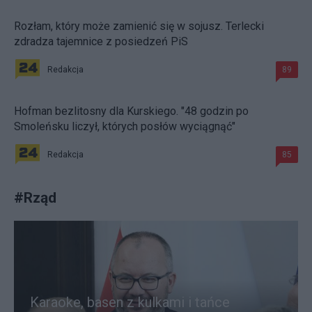
Rozłam, który może zamienić się w sojusz. Terlecki
zdradza tajemnice z posiedzeń PiS
Redakcja
89
Hofman bezlitosny dla Kurskiego. "48 godzin po
Smoleńsku liczył, których posłów wyciągnąć"
Redakcja
85
#
Rząd
Karaoke, basen z kulkami i tańce