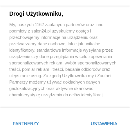
Technologie
Drogi Użytkowniku,
Sport
My, naszych 1162 zaufanych partnerów oraz inne
podmioty z salon24.pl uzyskujemy dostęp i
Społeczeństwo
przechowujemy informacje na urządzeniu oraz
przetwarzamy dane osobowe, takie jak unikalne
Kultura
identyfikatory, standardowe informacje wysyłane przez
urządzenie czy dane przeglądania w celu zapewniania
spersonalizowanych reklam, wybór spersonalizowanych
treści, pomiar reklam i treści, badanie odbiorców oraz
ulepszanie usług. Za zgodą Użytkownika my i Zaufani
X
Facebook
Instagram
Youtube
Partnerzy możemy używać dokładnych danych
geolokalizacyjnych oraz aktywnie skanować
charakterystykę urządzenia do celów identyfikacji.
Web Content Media sp. z o. o. © 2022
Ponieważ cenimy Twoją prywatność, prosimy o zgodę na
korzystanie z tych technologii poprzez kliknięcie
„Akceptuję”. Zgoda jest dobrowolna i zawsze możesz ją
Pomoc
O nas
Praca
Reklama
Kontakt
zmienić/wycofać klikając przycisk ustawień prywatności
PARTNERZY
USTAWIENIA
znajdujący się w lewym dolnym rogu strony
. Niektóre