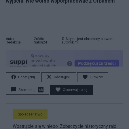
wyjścia. Nie wolno współpracować z Orbanem”
Autor:
Źródło:
© Artykuł jest chroniony prawem
Redakcja
Salon24
autorskim.
Udostępnij
Udostępnij
Lubię to!
Skomentuj
68
Obserwuj notkę
Społeczeństwo
Wpatrujcie się w niebo. Zobaczycie historyczny rajd