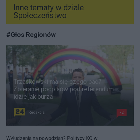
Inne tematy w dziale
Społeczeństwo
#
Głos Regionów
Trzaskowski ma się czego bać?
Zbieranie podpisów pod referendum
idzie jak burza
Redakcja
72
Wyłudzenia na powodzian? Politycy KO w