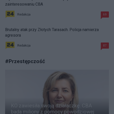
zainteresowaniu CBA
Redakcja
69
Brutalny atak przy Złotych Tarasach. Policja namierza
agresora
Redakcja
87
#
Przestępczość
KO zawiesiła swoją działaczkę. CBA
bada miliony z pomocy powodziowej