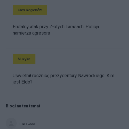
Głos Regionów
Brutalny atak przy Złotych Tarasach. Policja
namierza agresora
Muzyka
Uświetnił rocznicę prezydentury Nawrockiego. Kim
jest Eldo?
Blogi na ten temat
manitooo