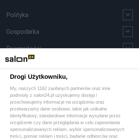
Polityka
Gospodarka
Rozmaitości
Technologie
Drogi Użytkowniku,
Sport
My, naszych 1162 zaufanych partnerów oraz inne
podmioty z salon24.pl uzyskujemy dostęp i
Społeczeństwo
przechowujemy informacje na urządzeniu oraz
przetwarzamy dane osobowe, takie jak unikalne
Kultura
identyfikatory, standardowe informacje wysyłane przez
urządzenie czy dane przeglądania w celu zapewniania
spersonalizowanych reklam, wybór spersonalizowanych
treści, pomiar reklam i treści, badanie odbiorców oraz