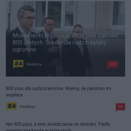
Morawiecki proponuje 3600 plus zamiast
800 złotych. Środki dla rodzin byłyby
ogromne
Redakcja
239
800 plus dla cudzoziemców. Wiemy, ile państwo im
wypłaca
Redakcja
58
Nie 800 plus, a inne świadczenie na dziecko. Padła
gigantyczna kwota w propozycji