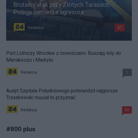
Brutalny atak przy Złotych Tarasach.
Policja namierza agresora
Redakcja
87
Port Lotniczy Wrocław z nowościami. Ruszają loty do
Marrakeszu i Madrytu
Redakcja
1
Audyt Szpitala Południowego potwierdził najgorsze.
Trzaskowski musiał to przyznać
Redakcja
80
#
800 plus