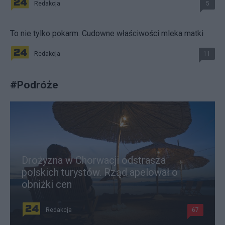
Redakcja
5
To nie tylko pokarm. Cudowne właściwości mleka matki
Redakcja
11
#
Podróże
Drożyzna w Chorwacji odstrasza
polskich turystów. Rząd apelował o
obniżki cen
Redakcja
67