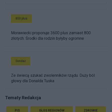
800 plus
Morawiecki proponuje 3600 plus zamiast 800
złotych. Środki dla rodzin byłyby ogromne
Sondaż
Ze świecą szukać zwolenników rządu. Duży ból
głowy dla Donalda Tuska
Tematy Redakcja
PIS
GŁOS REGIONÓW
ZDROWIE