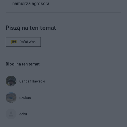
namierza agresora
Piszą na ten temat
Rafał Woś
Blogi na ten temat
Gandalf Iławecki
czubas
doku