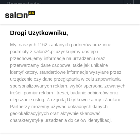
Rozmaitości
Technologie
Drogi Użytkowniku,
Sport
My, naszych 1162 zaufanych partnerów oraz inne
podmioty z salon24.pl uzyskujemy dostęp i
Społeczeństwo
przechowujemy informacje na urządzeniu oraz
przetwarzamy dane osobowe, takie jak unikalne
Kultura
identyfikatory, standardowe informacje wysyłane przez
urządzenie czy dane przeglądania w celu zapewniania
spersonalizowanych reklam, wybór spersonalizowanych
treści, pomiar reklam i treści, badanie odbiorców oraz
ulepszanie usług. Za zgodą Użytkownika my i Zaufani
X
Facebook
Instagram
Youtube
Partnerzy możemy używać dokładnych danych
geolokalizacyjnych oraz aktywnie skanować
charakterystykę urządzenia do celów identyfikacji.
Web Content Media sp. z o. o. © 2022
Ponieważ cenimy Twoją prywatność, prosimy o zgodę na
korzystanie z tych technologii poprzez kliknięcie