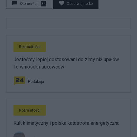
Skomentuj
34
Obserwuj notkę
Rozmaitości
Jesteśmy lepiej dostosowani do zimy niż upałów.
To wniosek naukowców
Redakcja
Rozmaitości
Kult klimatyczny i polska katastrofa energetyczna