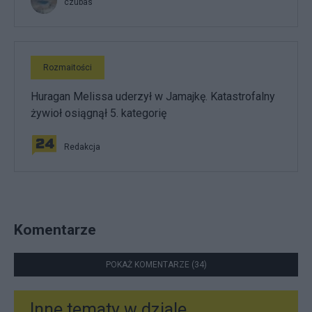
czubas
Rozmaitości
Huragan Melissa uderzył w Jamajkę. Katastrofalny
żywioł osiągnął 5. kategorię
Redakcja
Komentarze
POKAŻ KOMENTARZE (34)
Inne tematy w dziale