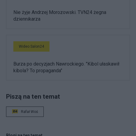
Nie żyje Andrzej Morozowski. TVN24 żegna
dziennikarza
Wideo Salon24
Burza po decyzjach Nawrockiego. "Kibol ułaskawił
kibola? To propaganda"
Piszą na ten temat
Rafał Woś
Blogi na ten temat