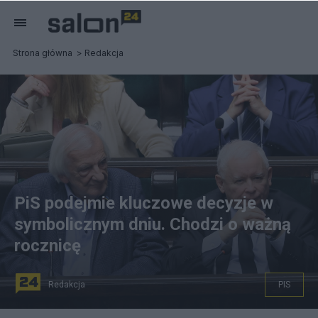
Strona główna
Redakcja
PiS podejmie kluczowe decyzje w
symbolicznym dniu. Chodzi o ważną
rocznicę
Redakcja
PIS
Konwencja PiS zaplanowana na 4 czerwca. Fot. PAP