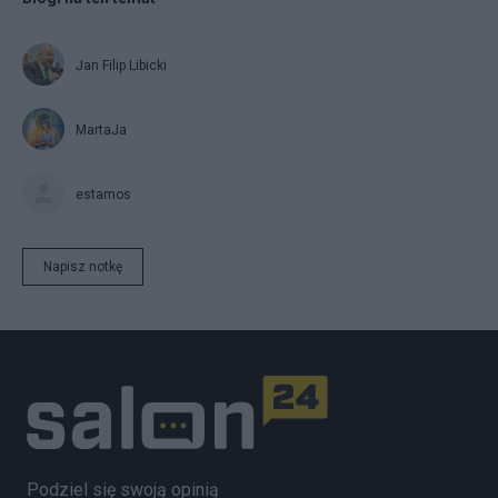
Jan Filip Libicki
MartaJa
estamos
Napisz notkę
Podziel się swoją opinią