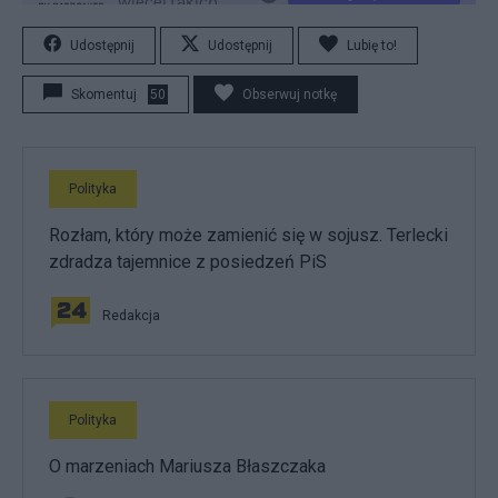
Udostępnij
Udostępnij
Lubię to!
Skomentuj
50
Obserwuj notkę
Polityka
Rozłam, który może zamienić się w sojusz. Terlecki
zdradza tajemnice z posiedzeń PiS
Redakcja
Polityka
O marzeniach Mariusza Błaszczaka