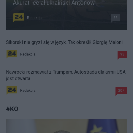
Akurat leciał ukraiński Antonow
Redakcja
33
Sikorski nie gryzł się w język. Tak określił Giorgię Meloni
Redakcja
93
Nawrocki rozmawiał z Trumpem. Autostrada dla armii USA
jest otwarta
Redakcja
207
#
KO