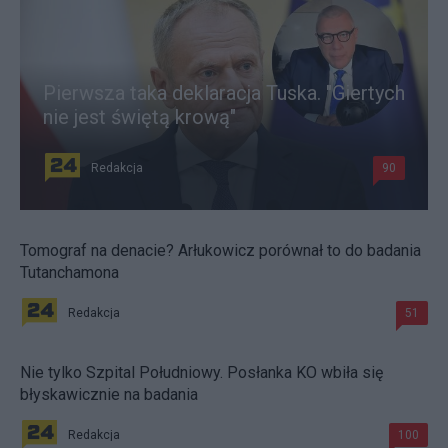
Pierwsza taka deklaracja Tuska. "Giertych
nie jest świętą krową"
Redakcja
90
Tomograf na denacie? Arłukowicz porównał to do badania
Tutanchamona
Redakcja
51
Nie tylko Szpital Południowy. Posłanka KO wbiła się
błyskawicznie na badania
Redakcja
100