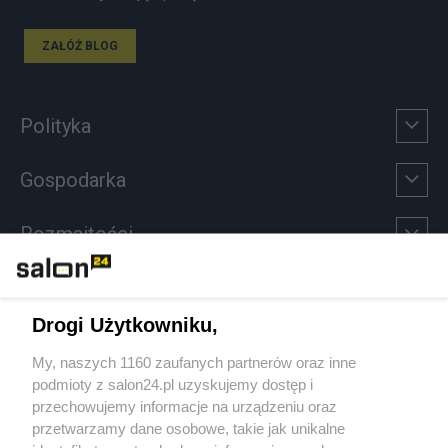
ZAŁÓŻ BLOG
Polityka
Gospodarka
Rozmaitości
Technologie
Drogi Użytkowniku,
Sport
My, naszych 1160 zaufanych partnerów oraz inne
podmioty z salon24.pl uzyskujemy dostęp i
Społeczeństwo
przechowujemy informacje na urządzeniu oraz
przetwarzamy dane osobowe, takie jak unikalne